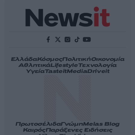
Ελλάδα
Κόσμος
Πολιτική
Οικονομία
Αθλητικά
Lifestyle
Τεχνολογία
Υγεία
Tasteit
Media
Driveit
Πρωτοσέλιδα
Γνώμη
Melas Blog
Καιρός
Παράξενες Ειδήσεις