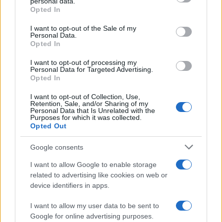
personal data.
grant or deny consent to Google and its third-party tags to
Opted In
use your data for below specified purposes in below Google
consent section.
I want to opt-out of the Sale of my
Personal Data.
Opted In
21:20
20.10.22
I want to opt-out of processing my
Η Ελληνική Ένωση Γυναικών στον Πολιτισμό
Personal Data for Targeted Advertising.
και τον Τουρισμό εξέλεξε νέο Διοικητικό
Opted In
Συμβούλιο
I want to opt-out of Collection, Use,
Retention, Sale, and/or Sharing of my
Personal Data that Is Unrelated with the
Purposes for which it was collected.
Opted Out
Google consents
I want to allow Google to enable storage
related to advertising like cookies on web or
device identifiers in apps.
I want to allow my user data to be sent to
Google for online advertising purposes.