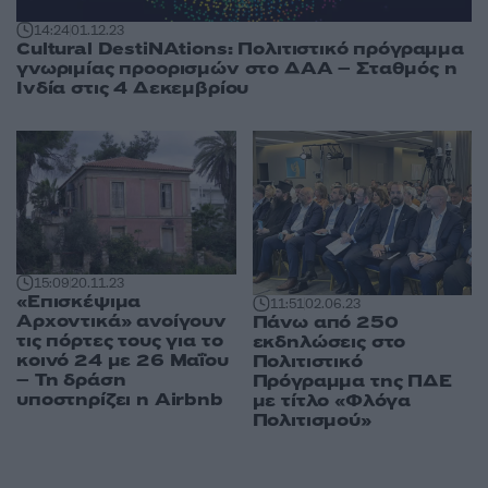
14:24
01.12.23
Cultural DestiNAtions: Πολιτιστικό πρόγραμμα
γνωριμίας προορισμών στο ΔΑΑ – Σταθμός η
Ινδία στις 4 Δεκεμβρίου
15:09
20.11.23
«Επισκέψιμα
11:51
02.06.23
Αρχοντικά» ανοίγουν
Πάνω από 250
τις πόρτες τους για το
εκδηλώσεις στο
κοινό 24 με 26 Μαΐου
Πολιτιστικό
– Τη δράση
Πρόγραμμα της ΠΔΕ
υποστηρίζει η Airbnb
με τίτλο «Φλόγα
Πολιτισμού»