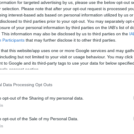
formation for targeted advertising by us, please use the below opt-out s
r selection. Please note that after your opt-out request is processed y
eing interest-based ads based on personal information utilized by us or
disclosed to third parties prior to your opt-out. You may separately opt-
ην 110
losure of your personal information by third parties on the IAB’s list of
. This information may also be disclosed by us to third parties on the
IA
α – Τι
Participants
that may further disclose it to other third parties.
Reaper
 that this website/app uses one or more Google services and may gath
including but not limited to your visit or usage behaviour. You may click 
κευής
 to Google and its third-party tags to use your data for below specifi
άση της
ogle consent section.
l Data Processing Opt Outs
o opt-out of the Sharing of my personal data.
In
o opt-out of the Sale of my Personal Data.
In