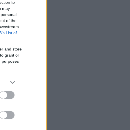
ection to
ou may
 personal
out of the
 downstream
B’s List of
er and store
to grant or
ed purposes