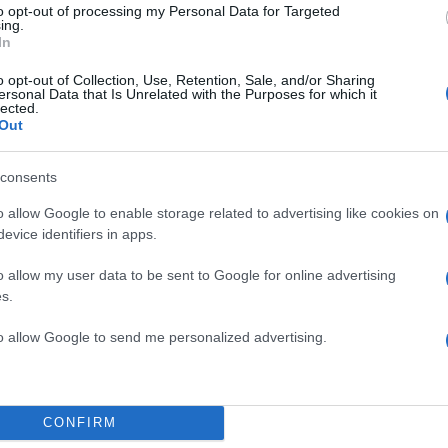
to opt-out of processing my Personal Data for Targeted
ing.
In
o opt-out of Collection, Use, Retention, Sale, and/or Sharing
ersonal Data that Is Unrelated with the Purposes for which it
γραφικά
lected.
 τι εννοεί.
Out
consents
o allow Google to enable storage related to advertising like cookies on
evice identifiers in apps.
o allow my user data to be sent to Google for online advertising
s.
to allow Google to send me personalized advertising.
CONFIRM