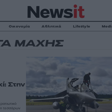
Οικονομία
Αθλητικά
Lifestyle
Medi
ΓΑ ΜΑΧΗΣ
ί: Στην
τρατιωτικό
ση τεσσάρων