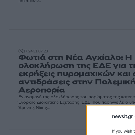
μαχητικών...
17:24
31.07.23
Φωτιά στη Νέα Αγχίαλο: Η
ολοκλήρωση της ΕΔΕ για τι
εκρήξεις πυρομαχικών και 
αντιδράσεις στην Πολεμικ
Αεροπορία
Εν αναμονή της ολοκλήρωσης του πορίσματος της κατεπ
Ένορκης Διοικητικής Εξέτασης (ΕΔΕ) που παρήγγειλε ο υ
Άμυνας, Νίκος...
newsit.gr 
If you wish 