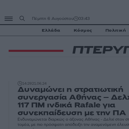
Μετάβαση
σε
περιεχόμενο
Πέμπτη 6 Αυγούστου
03:43
Ελλάδα
Κόσμος
Πολιτική
ΠΤΕΡΥ
14:29
21.06.24
Δυναμώνει η στρατιωτική
συνεργασία Αθήνας – Δελχ
117 ΠΜ ινδικά Rafale για
συνεκπαίδευση με την ΠΑ
Ενδυναμώνεται διαρκώς ο άξονας Αθήνας - Δελχί στον σ
τομέα, με πιο πρόσφατη απόδειξη την αναμενόμενη έλευ