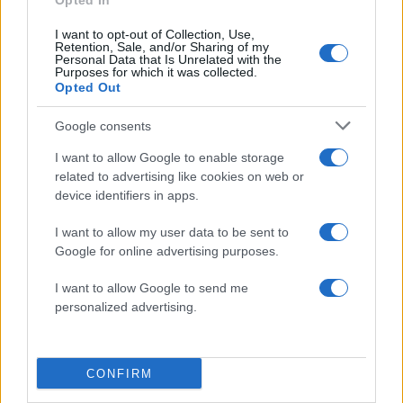
Οι πτήσεις της Olympic Air που ακυρώνονται
Opted In
την Παρασκευή και το Σάββατο
I want to opt-out of Collection, Use,
Retention, Sale, and/or Sharing of my
Personal Data that Is Unrelated with the
Purposes for which it was collected.
Opted Out
Google consents
I want to allow Google to enable storage
related to advertising like cookies on web or
device identifiers in apps.
I want to allow my user data to be sent to
Google for online advertising purposes.
I want to allow Google to send me
personalized advertising.
07:59
06.10.16
Απεργία: Ποιές πτήσεις της Olympic Air
ακυρώνονται
CONFIRM