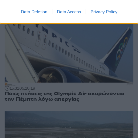
Data Deletion
Data Access
Privacy Policy
15:31
05.10.16
Ποιες πτήσεις της Οlympic Air ακυρώνονται
την Πέμπτη λόγω απεργίας