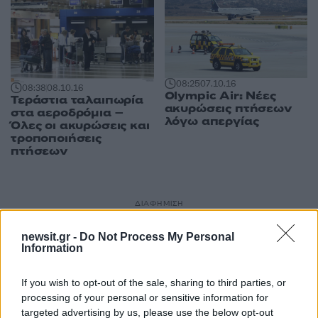
08:25
07.10.16
08:38
08.10.16
Olympic Air: Νέες
Τεράστια ταλαιπωρία
ακυρώσεις πτήσεων
στα αεροδρόμια –
λόγω απεργίας
Όλες οι ακυρώσεις και
τροποποιήσεις
πτήσεων
ΔΙΑΦΗΜΙΣΗ
newsit.gr -
Do Not Process My Personal
Information
If you wish to opt-out of the sale, sharing to third parties, or
processing of your personal or sensitive information for
targeted advertising by us, please use the below opt-out