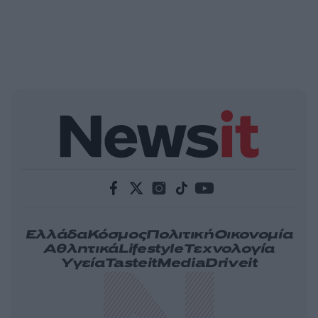
Ελλάδα
Κόσμος
Πολιτική
Οικονομία
Αθλητικά
Lifestyle
Τεχνολογία
Υγεία
Tasteit
Media
Driveit