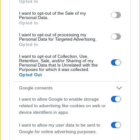
Opted In
use your data for below specified purposes in below Google
consent section.
I want to opt-out of the Sale of my
Personal Data.
Opted In
12:42
03.07.15
I want to opt-out of processing my
Φονικός σεισμός 6,4 Ρίχτερ στην Κίνα
Personal Data for Targeted Advertising.
Opted In
I want to opt-out of Collection, Use,
Retention, Sale, and/or Sharing of my
Personal Data that Is Unrelated with the
Purposes for which it was collected.
Opted Out
Google consents
I want to allow Google to enable storage
related to advertising like cookies on web or
device identifiers in apps.
I want to allow my user data to be sent to
Google for online advertising purposes.