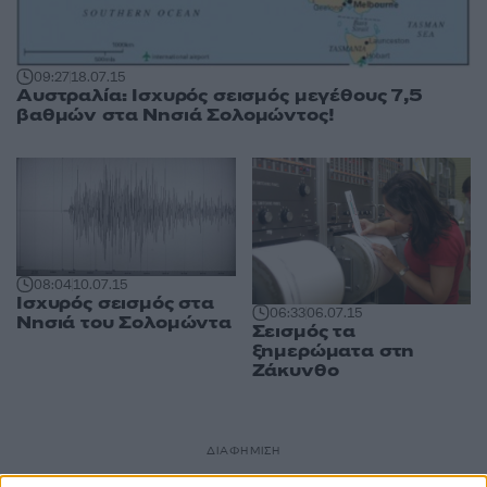
09:27
18.07.15
Αυστραλία: Ισχυρός σεισμός μεγέθους 7,5
βαθμών στα Νησιά Σολομώντος!
08:04
10.07.15
Ισχυρός σεισμός στα
06:33
06.07.15
Νησιά του Σολομώντα
Σεισμός τα
ξημερώματα στη
Ζάκυνθο
ΔΙΑΦΗΜΙΣΗ