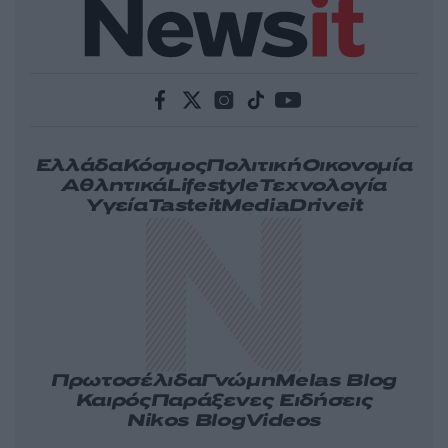
Ελλάδα
Κόσμος
Πολιτική
Οικονομία
Αθλητικά
Lifestyle
Τεχνολογία
Υγεία
Tasteit
Media
Driveit
Πρωτοσέλιδα
Γνώμη
Melas Blog
Καιρός
Παράξενες Ειδήσεις
Nikos Blog
Videos