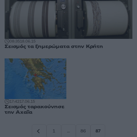
08:35
18.06.15
Σεισμός τα ξημερώματα στην Κρήτη
17:42
17.06.15
Σεισμός ταρακούνησε
την Αχαΐα
1
…
86
87