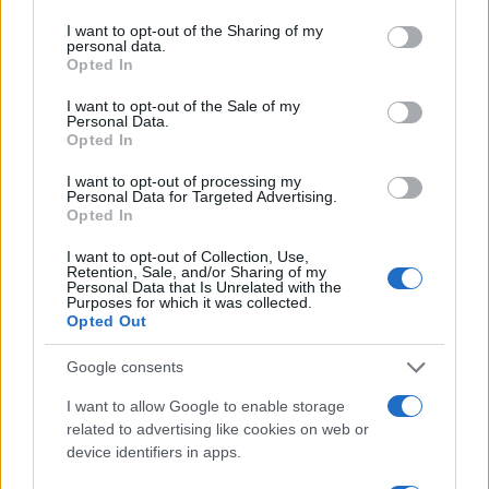
services and may gather and store information including but
not limited to your visit or usage behaviour. You may click to
I want to opt-out of the Sharing of my
personal data.
grant or deny consent to Google and its third-party tags to
Opted In
use your data for below specified purposes in below Google
consent section.
I want to opt-out of the Sale of my
Personal Data.
Opted In
I want to opt-out of processing my
Personal Data for Targeted Advertising.
Opted In
I want to opt-out of Collection, Use,
Retention, Sale, and/or Sharing of my
Personal Data that Is Unrelated with the
15:37
02.05.18
Purposes for which it was collected.
Αρχαιοκάπηλοι καταστρέφουν το Σινικό
Opted Out
Τείχος! Τους έπιασαν στα πράσα με κλεμμένα
Google consents
I want to allow Google to enable storage
related to advertising like cookies on web or
device identifiers in apps.