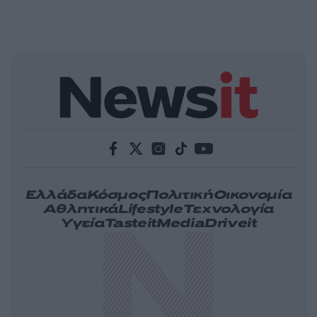
Ελλάδα
Κόσμος
Πολιτική
Οικονομία
Αθλητικά
Lifestyle
Τεχνολογία
Υγεία
Tasteit
Media
Driveit