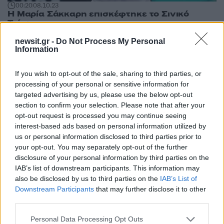
00:20
08.10.23
Η Μαρία Σάκκαρη επισκέφτηκε το Σινικό
Τείχος
newsit.gr -
Do Not Process My Personal
Information
If you wish to opt-out of the sale, sharing to third parties, or
processing of your personal or sensitive information for
targeted advertising by us, please use the below opt-out
section to confirm your selection. Please note that after your
opt-out request is processed you may continue seeing
interest-based ads based on personal information utilized by
us or personal information disclosed to third parties prior to
your opt-out. You may separately opt-out of the further
disclosure of your personal information by third parties on the
IAB’s list of downstream participants. This information may
also be disclosed by us to third parties on the
IAB’s List of
14:40
05.09.23
Downstream Participants
that may further disclose it to other
«Τρύπησαν» με εκσκαφέα το Σινικό Τείχος για
third parties.
να «κόψουν» δρόμο!
Please note that this website/app uses one or more Google
Personal Data Processing Opt Outs