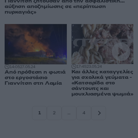
Γιαννίτση ζητούσαν από την ασφαλιστική...
αύξηση αποζημίωσης σε «περίπτωση
πυρκαγιάς»
17:45
23.05.24
14:05
27.05.24
Και άλλες καταγγελίες
Από πρόθεση η φωτιά
για σχολικά γεύματα -
στο εργοστάσιο
«Κατσαρίδα στο
Γιαννίτση στη Λαμία
σάντουιτς και
μουχλιασμένα ψωμιά»
1
2
…
4
Σελίδα
Σελίδα
Σελίδα