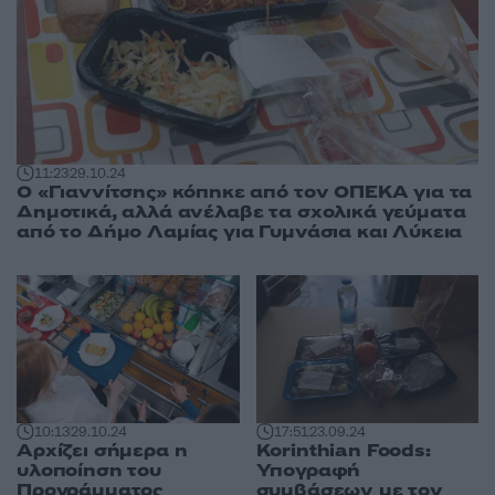
11:23
29.10.24
Ο «Γιαννίτσης» κόπηκε από τον ΟΠΕΚΑ για τα
Δημοτικά, αλλά ανέλαβε τα σχολικά γεύματα
από το Δήμο Λαμίας για Γυμνάσια και Λύκεια
10:13
29.10.24
17:51
23.09.24
Αρχίζει σήμερα η
Korinthian Foods:
υλοποίηση του
Υπογραφή
Προγράμματος
συμβάσεων με τον