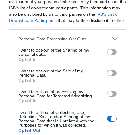
disclosure of your personal information by third parties on the
IAB’s list of downstream participants. This information may
also be disclosed by us to third parties on the
IAB’s List of
Downstream Participants
that may further disclose it to other
third parties.
Please note that this website/app uses one or more Google
Personal Data Processing Opt Outs
services and may gather and store information including but
not limited to your visit or usage behaviour. You may click to
I want to opt-out of the Sharing of my
personal data.
grant or deny consent to Google and its third-party tags to
Opted In
use your data for below specified purposes in below Google
consent section.
I want to opt-out of the Sale of my
Personal Data.
Opted In
21:36
19.07.24
Σε τελική φάση ο διαγωνισμός για τις
I want to opt-out of processing my
ανάδοχες επιχειρήσεις των σχολικών
Personal Data for Targeted Advertising.
γευμάτων – Επιπλέον δικλείδες ποιότητας,
Opted In
ελέγχων και διαφάνειας
I want to opt-out of Collection, Use,
Retention, Sale, and/or Sharing of my
Personal Data that Is Unrelated with the
Purposes for which it was collected.
Opted Out