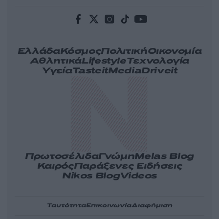
Ελλάδα
Κόσμος
Πολιτική
Οικονομία
Αθλητικά
Lifestyle
Τεχνολογία
Υγεία
Tasteit
Media
Driveit
Πρωτοσέλιδα
Γνώμη
Melas Blog
Καιρός
Παράξενες Ειδήσεις
Nikos Blog
Videos
Ταυτότητα
Επικοινωνία
Διαφήμιση