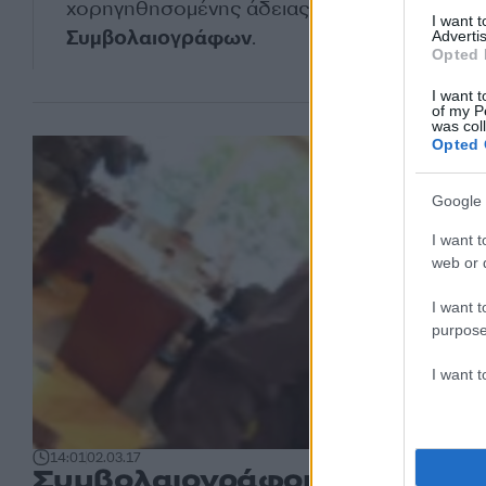
χορηγηθησο­μένης άδειας από τον Συλλόγο
I want 
Συμβολαιογράφων
.
Advertis
Opted 
I want t
of my P
was col
Opted 
Google 
I want t
web or d
I want t
purpose
I want 
14:01
02.03.17
Συμβολαιογράφοι για