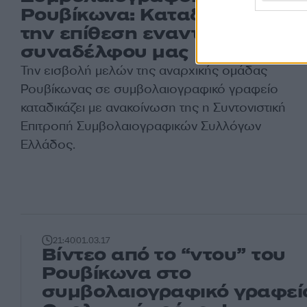
Ρουβίκωνα: Καταδικάζουμε
την επίθεση εναντίον
συναδέλφου μας
Την εισβολή μελών της αναρχικής ομάδας
Ρουβίκωνας σε συμβολαιογραφικό γραφείο
καταδικάζει με ανακοίνωση της η Συντονιστική
Επιτροπή Συμβολαιογραφικών Συλλόγων
Ελλάδος.
21:40
01.03.17
Βίντεο από το “ντου” του
Ρουβίκωνα στο
συμβολαιογραφικό γραφεί