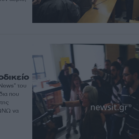
οδικείο
 News” του
δια που
 της
ΡΩΝΩ να