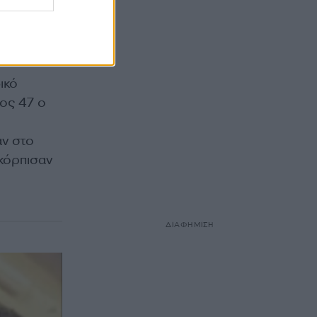
φος
 το
ικό
ος 47 ο
αν στο
σκόρπισαν
ΔΙΑΦΗΜΙΣΗ