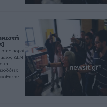
ηκωτή
s]
ειστηριασμοί
νήματος ΔΕΝ
ο τη
λειοδότες
 αποθήκης