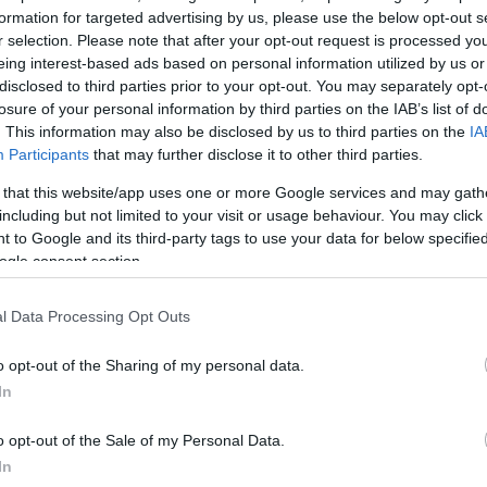
formation for targeted advertising by us, please use the below opt-out s
σιοι
r selection. Please note that after your opt-out request is processed y
eing interest-based ads based on personal information utilized by us or
disclosed to third parties prior to your opt-out. You may separately opt-
άλειας
losure of your personal information by third parties on the IAB’s list of
θρωση
. This information may also be disclosed by us to third parties on the
IA
τυπων
Participants
that may further disclose it to other third parties.
 that this website/app uses one or more Google services and may gath
including but not limited to your visit or usage behaviour. You may click 
 to Google and its third-party tags to use your data for below specifi
ogle consent section.
ι
l Data Processing Opt Outs
ρτη
o opt-out of the Sharing of my personal data.
In
τ’
o opt-out of the Sale of my Personal Data.
όπιν
In