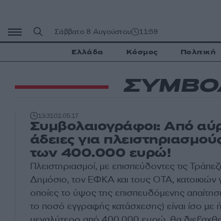
Μετάβαση
σε
περιεχόμενο
Σάββατο 8 Αυγούστου
11:59
Ελλάδα
Κόσμος
Πολιτική
ΣΥΜΒΟ
13:31
02.05.17
Συμβολαιογράφοι: Από αύρ
άδειες για πλειστηριασμού
των 400.000 ευρώ!
Πλειστηριασμοί, με επισπεύδοντες τις Τράπεζ
Δημόσιο, τον ΕΦΚΑ και τους ΟΤΑ, κατοικιών γ
οποίες το ύψος της επισπευδόμενης απαίτη
το ποσό εγγραφής κατάσχεσης) είναι ίσο με 
μεγαλύτερο από 400.000 ευρώ, θα διεξαχθο