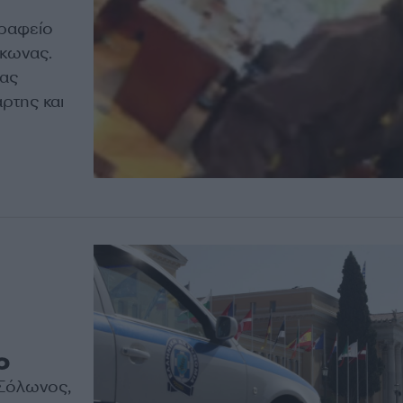
γραφείο
κωνας.
δας
ρτης και
ο
 Σόλωνος,