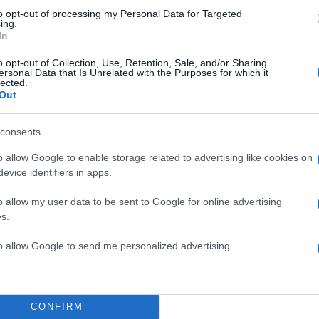
to opt-out of processing my Personal Data for Targeted
ing.
In
o opt-out of Collection, Use, Retention, Sale, and/or Sharing
ersonal Data that Is Unrelated with the Purposes for which it
lected.
Out
consents
o allow Google to enable storage related to advertising like cookies on
evice identifiers in apps.
o allow my user data to be sent to Google for online advertising
s.
to allow Google to send me personalized advertising.
CONFIRM
22:45
01.03.17