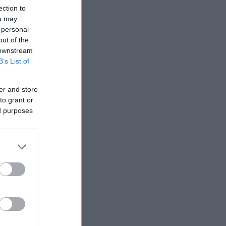
ection to
ou may
 personal
out of the
 downstream
B’s List of
er and store
to grant or
ed purposes