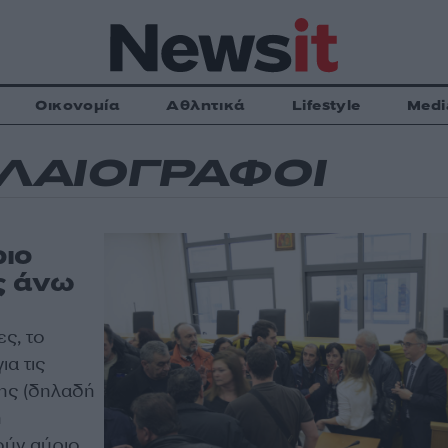
Οικονομία
Αθλητικά
Lifestyle
Medi
ΛΑΙΟΓΡΑΦΟΙ
ιο
ς άνω
ες, το
ια τις
σης (δηλαδή
ή
ύν αύριο,