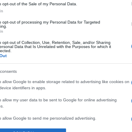
o opt-out of the Sale of my Personal Data.
In
1
2
Σελίδα
Σελίδα
to opt-out of processing my Personal Data for Targeted
ing.
In
o opt-out of Collection, Use, Retention, Sale, and/or Sharing
ersonal Data that Is Unrelated with the Purposes for which it
lected.
Out
consents
o allow Google to enable storage related to advertising like cookies on
evice identifiers in apps.
o allow my user data to be sent to Google for online advertising
s.
to allow Google to send me personalized advertising.