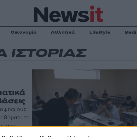
Οικονομία
Αθλητικά
Lifestyle
Medi
 ΙΣΤΟΡΙΑΣ
ματικά
Βάσεις
υποψήφιους
μαθήματα τα
όγραμμα