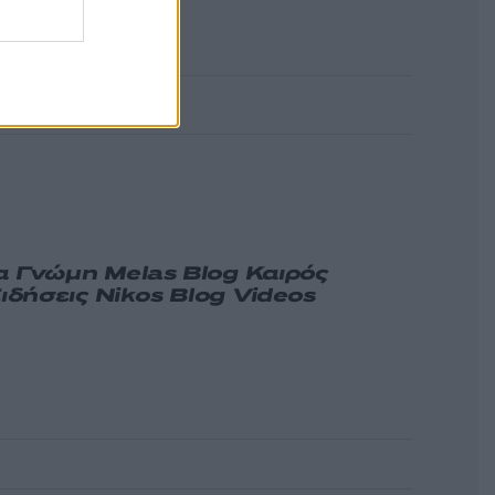
α
Γνώμη
Melas Blog
Καιρός
ιδήσεις
Nikos Blog
Videos