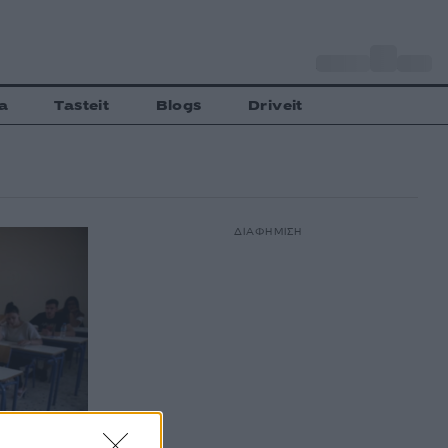
o
Αθήνα
27
C
a
Tasteit
Blogs
Driveit
ΔΙΑΦΗΜΙΣΗ