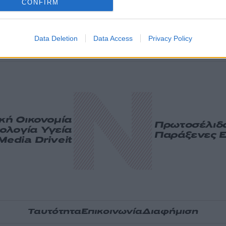
CONFIRM
Data Deletion
Data Access
Privacy Policy
ική
Οικονομία
Πρωτοσέλιδ
ολογία
Υγεία
Παράξενες Ε
Media
Driveit
Ταυτότητα
Επικοινωνία
Διαφήμιση