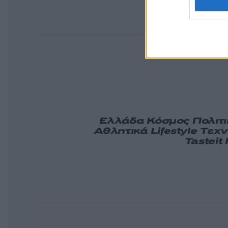
Ελλάδα
Κόσμος
Πολιτ
Αθλητικά
Lifestyle
Τεχν
Tasteit