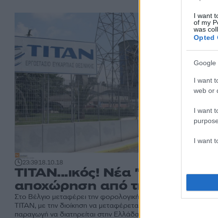
I want t
of my P
was col
Opted 
Google 
I want t
web or d
I want t
purpose
I want 
23:39
18.10.18
ΤΙΤΑΝ...ικός! Νέα "ηχηρή"
αποχώρηση από την Ελλάδα!
Στο Βέλγιο μεταφέρει την φορολογική της έδρα η εταιρεία
ΤΙΤΑΝ, με την διοίκηση να μεταφέρεται στην Κύπρο και την
παραγωγή να διατηρείται στην Ελλάδα.