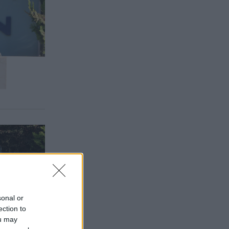
sonal or
ection to
ou may