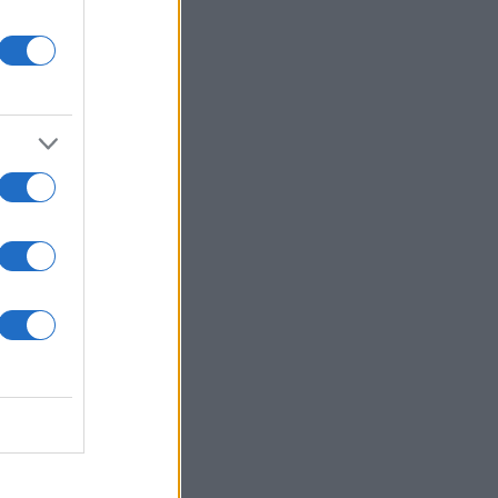
στην
σμιο