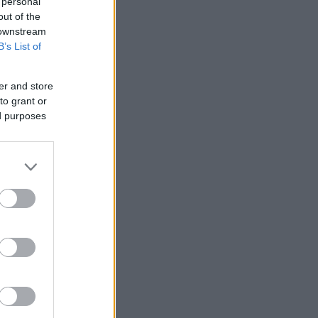
 personal
out of the
 downstream
B’s List of
er and store
to grant or
ed purposes