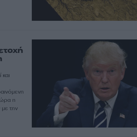
μετοχή
η
 και
φαινόμενη
 ώρα η
 με την