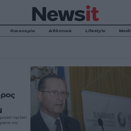
Οικονομία
Αθλητικά
Lifestyle
Medi
ωρος
Ν
ατική ηγετική
ρκεια της