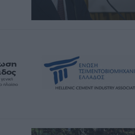
νωση
άδος
 γενική
ο πλαίσιο