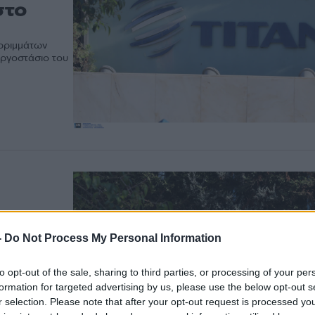
στο
ορριμμάτων
εργοστάσιο του
ηφικής
-
Do Not Process My Personal Information
ατρικές
to opt-out of the sale, sharing to third parties, or processing of your per
formation for targeted advertising by us, please use the below opt-out s
FC) των
r selection. Please note that after your opt-out request is processed y
 του Ομίλου