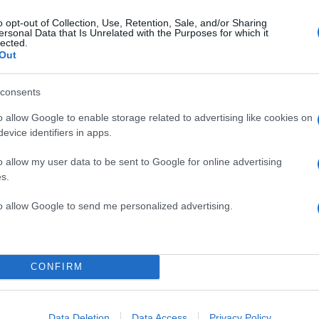
o opt-out of Collection, Use, Retention, Sale, and/or Sharing
ersonal Data that Is Unrelated with the Purposes for which it
lected.
Out
consents
o allow Google to enable storage related to advertising like cookies on
evice identifiers in apps.
o allow my user data to be sent to Google for online advertising
s.
to allow Google to send me personalized advertising.
09:15
04.06.18
ΤΙΤΑΝ: Ένας ισχυρός
επιχειρηματικός όμιλος 
CONFIRM
Ελλάδα και στον παγκό
χάρτη
Ο Όμιλος ΤΙΤΑΝ συμπληρώνει εφέτος 116 χρόνια
Data Deletion
Data Access
Privacy Policy