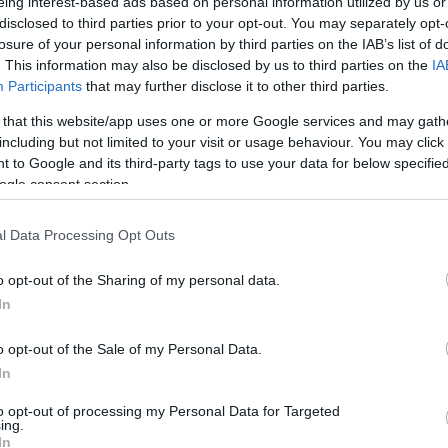
ινε χθες το
eing interest-based ads based on personal information utilized by us or
disclosed to third parties prior to your opt-out. You may separately opt-
losure of your personal information by third parties on the IAB’s list of
. This information may also be disclosed by us to third parties on the
IA
Participants
that may further disclose it to other third parties.
 that this website/app uses one or more Google services and may gath
including but not limited to your visit or usage behaviour. You may click 
 to Google and its third-party tags to use your data for below specifi
μιους
ogle consent section.
ο –
τά από
l Data Processing Opt Outs
ής
o opt-out of the Sharing of my personal data.
In
ως παρέμεινε
ει μία από τις
Ήταν κοινό
o opt-out of the Sale of my Personal Data.
χώρησή της από
In
αυτός
to opt-out of processing my Personal Data for Targeted
ing.
In