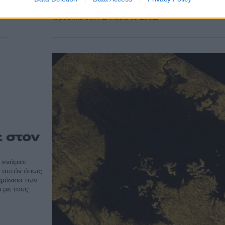
δραστηριότητας, καθώς η μητρική Εταιρία Α.Ε. Τσι
ιδρύθηκε στην Ελλάδα το 1902.
 στον
ενάμισι
ε αυτόν όπως
ιφάνεια των
ι με τους