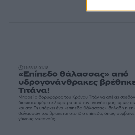
11:58
18.01.18
«Επίπεδο θάλασσας» από
υδρογονάνθρακες βρέθηκε
Τιτάνα!
Μπορεί ο δορυφόρος του Κρόνου Τιτάν να απέχει σχεδόν 
δισεκατομμύριο χιλιόμετρα από τον πλανήτη μας, όμως σ
και στη Γη υπάρχει ένα «επίπεδο θάλασσας», δηλαδή η επ
θαλασσών του βρίσκεται στο ίδιο επίπεδο, όπως συμβαίνε
γήινους ωκεανούς.