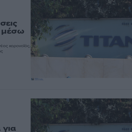
σεις
ν μέσω
νέος κορονοϊός,
ης
 για