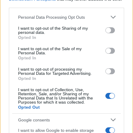
Κυριάκου Μετζιδάκη –
Κυριάκος Μετζιδάκης
third parties.
Το βίντεο
– Τι διαπίστωσε ο
ντοκουμέντο [vid]
ιατροδικαστής [pics,
Please note that this website/app uses one or more Google
Personal Data Processing Opt Outs
vids]
services and may gather and store information including but
not limited to your visit or usage behaviour. You may click to
I want to opt-out of the Sharing of my
personal data.
grant or deny consent to Google and its third-party tags to
Opted In
use your data for below specified purposes in below Google
ΔΙΑΦΗΜΙΣΗ
consent section.
I want to opt-out of the Sale of my
Personal Data.
Opted In
I want to opt-out of processing my
Personal Data for Targeted Advertising.
Opted In
I want to opt-out of Collection, Use,
Retention, Sale, and/or Sharing of my
Personal Data that Is Unrelated with the
Purposes for which it was collected.
Opted Out
Google consents
I want to allow Google to enable storage