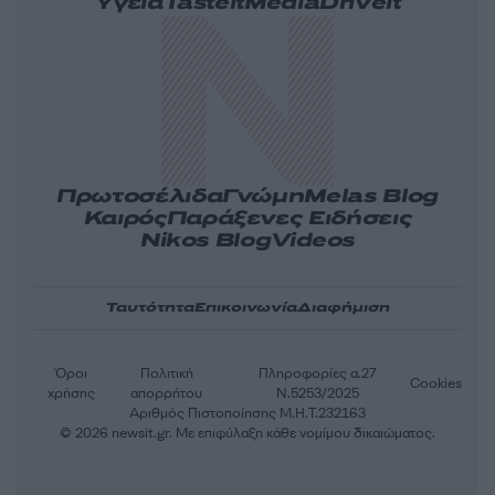
Υγεία
Tasteit
Media
Driveit
Πρωτοσέλιδα
Γνώμη
Melas Blog
Καιρός
Παράξενες Ειδήσεις
Nikos Blog
Videos
Ταυτότητα
Επικοινωνία
Διαφήμιση
Όροι
Πολιτική
Πληροφορίες α.27
Cookies
χρήσης
απορρήτου
Ν.5253/2025
Αριθμός Πιστοποίησης Μ.Η.Τ.232163
© 2026 newsit.gr. Με επιφύλαξη κάθε νομίμου δικαιώματος.