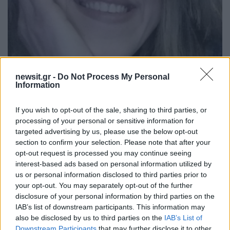
13:02
01.05.17
Αμφιλοχία: Τα τελευταία λόγια της Μαρίας
newsit.gr -
Do Not Process My Personal
Ιατρού που βρέθηκε νεκρή στο βυθό της
Information
θάλασσας [pics, vid]
If you wish to opt-out of the sale, sharing to third parties, or
processing of your personal or sensitive information for
targeted advertising by us, please use the below opt-out
section to confirm your selection. Please note that after your
opt-out request is processed you may continue seeing
interest-based ads based on personal information utilized by
us or personal information disclosed to third parties prior to
your opt-out. You may separately opt-out of the further
16:04
18.03.17
Χανιά: Η στιγμή που
disclosure of your personal information by third parties on the
20:37
19.03.17
δύτες εντοπίζουν στο
IAB’s list of downstream participants. This information may
Κρήτη: Ο νεκρός στο
βυθό το αυτοκίνητο
βυθό της θάλασσας
also be disclosed by us to third parties on the
IAB’s List of
του επιχειρηματία
ήταν ο επιχειρηματίας
Downstream Participants
that may further disclose it to other