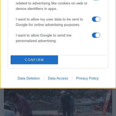
related to advertising like cookies on web or
device identifiers in apps.
I want to allow my user data to be sent to
Google for online advertising purposes.
I want to allow Google to send me
personalized advertising.
CONFIRM
12:29
17.03.17
Κρήτη: Βούτηξε και είδε στο βυθό εικόνες που
τον σόκαραν – Πλησίασε και είδε αυτό που
φοβόταν [vid]
Data Deletion
Data Access
Privacy Policy