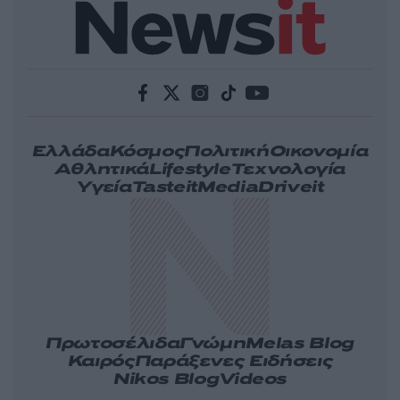
Ελλάδα
Κόσμος
Πολιτική
Οικονομία
Αθλητικά
Lifestyle
Τεχνολογία
Υγεία
Tasteit
Media
Driveit
Πρωτοσέλιδα
Γνώμη
Melas Blog
Καιρός
Παράξενες Ειδήσεις
Nikos Blog
Videos