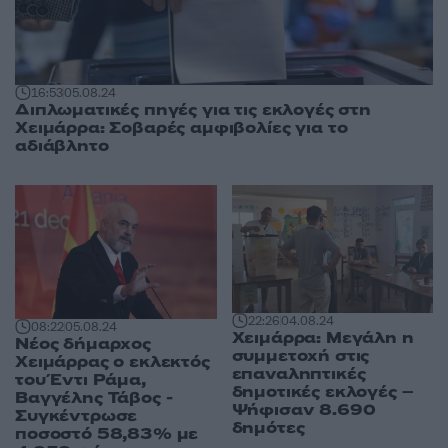
16:53
05.08.24
Διπλωματικές πηγές για τις εκλογές στη
Χειμάρρα: Σοβαρές αμφιβολίες για το
αδιάβλητο
22:26
04.08.24
08:22
05.08.24
Χειμάρρα: Μεγάλη η
Νέος δήμαρχος
συμμετοχή στις
Χειμάρρας ο εκλεκτός
επαναληπτικές
του Έντι Ράμα,
δημοτικές εκλογές –
Βαγγέλης Τάβος -
Ψήφισαν 8.690
Συγκέντρωσε
δημότες
ποσοστό 58,83% με