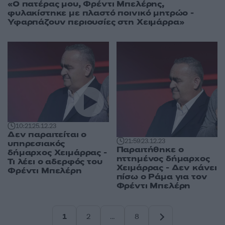
«Ο πατέρας μου, Φρέντι Μπελέρης,
φυλακίστηκε με πλαστό ποινικό μητρώο -
Υφαρπάζουν περιουσίες στη Χειμάρρα»
10:21
25.12.23
Δεν παραιτείται ο
21:59
23.12.23
υπηρεσιακός
Παραιτήθηκε ο
δήμαρχος Χειμάρρας -
ηττημένος δήμαρχος
Τι λέει ο αδερφός του
Χειμάρρας - Δεν κάνει
Φρέντι Μπελέρη
πίσω ο Ράμα για τον
Φρέντι Μπελέρη
1
2
…
8