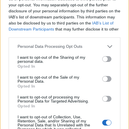
your opt-out. You may separately opt-out of the further
disclosure of your personal information by third parties on the
IAB’s list of downstream participants. This information may
also be disclosed by us to third parties on the
IAB’s List of
Downstream Participants
that may further disclose it to other
third parties.
Please note that this website/app uses one or more Google
Personal Data Processing Opt Outs
services and may gather and store information including but
not limited to your visit or usage behaviour. You may click to
I want to opt-out of the Sharing of my
20:10
04.08.24
personal data.
grant or deny consent to Google and its third-party tags to
Κάλεσμα του Φρέντι Μπελέρη στην ομογένεια
Opted In
use your data for below specified purposes in below Google
να ψηφίσει για δήμαρχο Χειμάρρας τον Πέτρο
consent section.
Γκικουρία
I want to opt-out of the Sale of my
Personal Data.
Opted In
I want to opt-out of processing my
Personal Data for Targeted Advertising.
Opted In
I want to opt-out of Collection, Use,
Retention, Sale, and/or Sharing of my
Personal Data that Is Unrelated with the
Purposes for which it was collected.