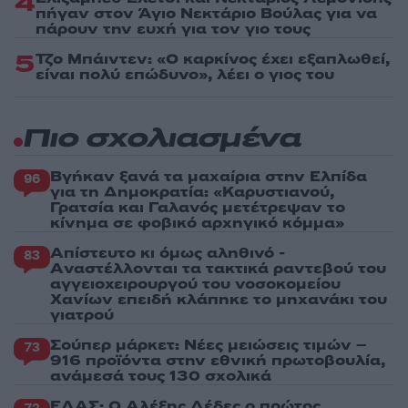
4
πήγαν στον Άγιο Νεκτάριο Βούλας για να
πάρουν την ευχή για τον γιο τους
5
Τζο Μπάιντεν: «Ο καρκίνος έχει εξαπλωθεί,
είναι πολύ επώδυνο», λέει ο γιος του
Πιο σχολιασμένα
Βγήκαν ξανά τα μαχαίρια στην Ελπίδα
96
για τη Δημοκρατία: «Καρυστιανού,
Γρατσία και Γαλανός μετέτρεψαν το
κίνημα σε φοβικό αρχηγικό κόμμα»
Απίστευτο κι όμως αληθινό -
83
Aναστέλλονται τα τακτικά ραντεβού του
αγγειοχειρουργού του νοσοκομείου
Χανίων επειδή κλάπηκε το μηχανάκι του
γιατρού
Σούπερ μάρκετ: Νέες μειώσεις τιμών –
73
916 προϊόντα στην εθνική πρωτοβουλία,
ανάμεσά τους 130 σχολικά
ΕΛΑΣ: Ο Αλέξης Δέδες ο πρώτος