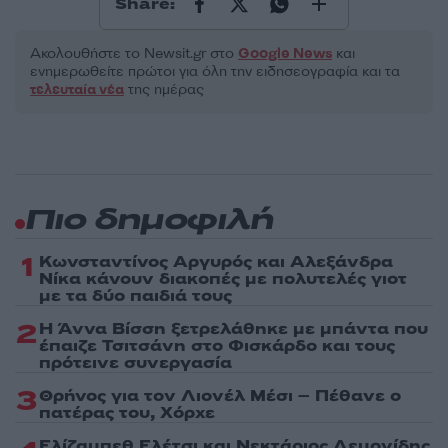
Share:
Ακολουθήστε το Νewsit.gr στο
Google News
και
ενημερωθείτε πρώτοι για όλη την ειδησεογραφία και τα
τελευταία νέα
της ημέρας
Πιο δημοφιλή
1
Κωνσταντίνος Αργυρός και Αλεξάνδρα
Νίκα κάνουν διακοπές με πολυτελές γιοτ
με τα δύο παιδιά τους
2
Η Άννα Βίσση ξετρελάθηκε με μπάντα που
έπαιζε Τσιτσάνη στο Φισκάρδο και τους
πρότεινε συνεργασία
3
Θρήνος για τον Λιονέλ Μέσι – Πέθανε ο
πατέρας του, Χόρχε
Ελίζαμπεθ Ελέτσι και Νεκτάριος Λεμονίδης