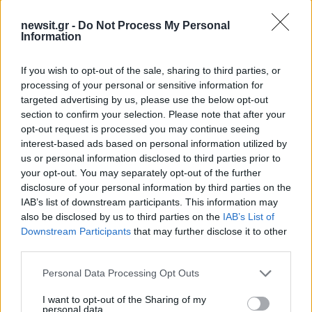
newsit.gr -
Do Not Process My Personal
Information
If you wish to opt-out of the sale, sharing to third parties, or
processing of your personal or sensitive information for
targeted advertising by us, please use the below opt-out
section to confirm your selection. Please note that after your
opt-out request is processed you may continue seeing
interest-based ads based on personal information utilized by
us or personal information disclosed to third parties prior to
your opt-out. You may separately opt-out of the further
disclosure of your personal information by third parties on the
Το καταφύγιο αποτελείται από τρεις διαδρόμους
IAB’s list of downstream participants. This information may
– στοές που συνδέονται μεταξύ τους σε σχήμα
also be disclosed by us to third parties on the
IAB’s List of
«Π» μήκους 39,13 μέτρων, 30,10 μέτρων και
Downstream Participants
that may further disclose it to other
39,50 μέτρων αντίστοιχα και πλάτους δύο
third parties.
μέτρων. Τα άκρα των δύο μεγαλύτερων και
Please note that this website/app uses one or more Google
Personal Data Processing Opt Outs
παράλληλων στοών αποτελούν τις εισόδους
services and may gather and store information including but
not limited to your visit or usage behaviour. You may click to
I want to opt-out of the Sharing of my
από τον δρόμο.
personal data.