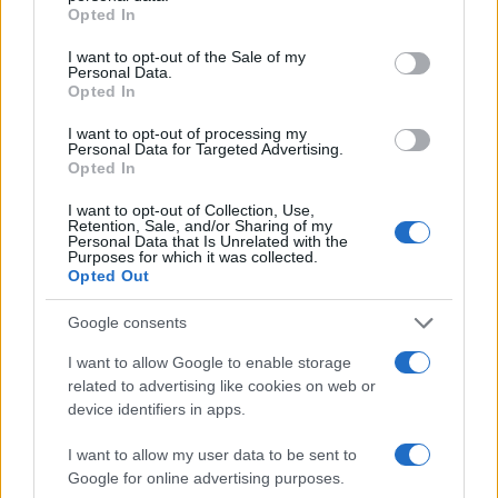
grant or deny consent to Google and its third-party tags to
Opted In
use your data for below specified purposes in below Google
Εσωτερικά σε διάφορα σημεία παραπλεύρως
consent section.
I want to opt-out of the Sale of my
Personal Data.
των στοών υπάρχουν πέντε μικροί θάλαμοι από
Opted In
5 τ.μ. έως 8 τ.μ. ο καθένας. Το συνολικό εμβαδόν
I want to opt-out of processing my
του καταφυγίου είναι 210 τ.μ., ενώ το μέγιστο
Personal Data for Targeted Advertising.
ύψος είναι 2,10 μέτρα.
Opted In
I want to opt-out of Collection, Use,
Retention, Sale, and/or Sharing of my
Οι τοίχοι είναι κατασκευασμένοι από πέτρα, οι
Personal Data that Is Unrelated with the
Purposes for which it was collected.
τοξωτές οροφές από κεραμικά στοιχεία
Opted Out
(συμπαγή τούβλα) και οι δύο είσοδοί του έχουν
σιδερένιες πόρτες με καμάρα σε ημικυκλικό
Google consents
τόξο.
I want to allow Google to enable storage
related to advertising like cookies on web or
device identifiers in apps.
Πρόκειται χωρίς αμφιβολία για ένα από τα πιο
ιστορικά και σημαντικά – ίσως το σημαντικότερο –
I want to allow my user data to be sent to
καταφύγιο που έχει κατασκευαστεί και συνέβαλε
Google for online advertising purposes.