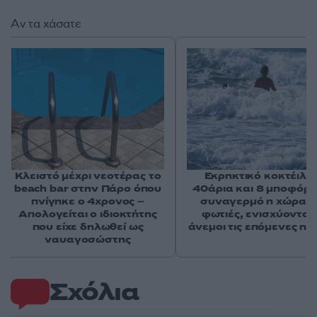
Αν τα χάσατε
Κλειστό μέχρι νεοτέρας το
Εκρηκτικό κοκτέιλ μ
beach bar στην Πάρο όπου
40άρια και 8 μποφόρ -
πνίγηκε ο 4χρονος –
συναγερμό η χώρα γ
Απολογείται ο ιδιοκτήτης
φωτιές, ενισχύονται 
που είχε δηλωθεί ως
άνεμοι τις επόμενες ημ
ναυαγοσώστης
Σχόλια