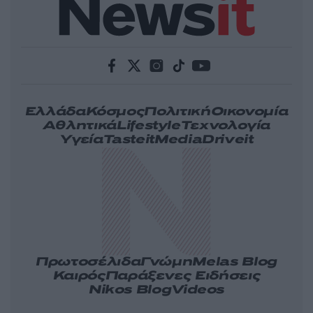
Ελλάδα
Κόσμος
Πολιτική
Οικονομία
Αθλητικά
Lifestyle
Τεχνολογία
Υγεία
Tasteit
Media
Driveit
Πρωτοσέλιδα
Γνώμη
Melas Blog
Καιρός
Παράξενες Ειδήσεις
Nikos Blog
Videos