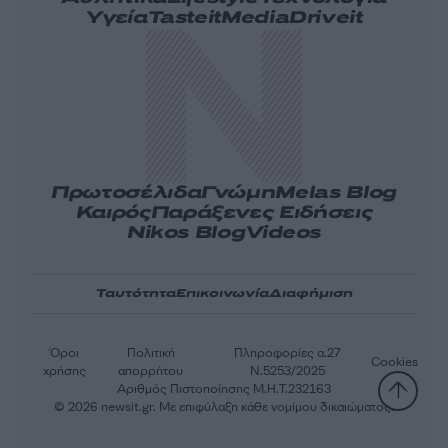
Υγεία
Tasteit
Media
Driveit
Πρωτοσέλιδα
Γνώμη
Melas Blog
Καιρός
Παράξενες Ειδήσεις
Nikos Blog
Videos
Ταυτότητα
Επικοινωνία
Διαφήμιση
Όροι
Πολιτική
Πληροφορίες α.27
Cookies
χρήσης
απορρήτου
Ν.5253/2025
Αριθμός Πιστοποίησης Μ.Η.Τ.232163
© 2026 newsit.gr. Με επιφύλαξη κάθε νομίμου δικαιώματος.