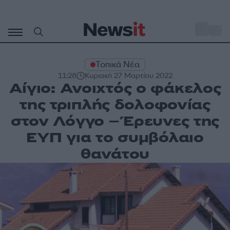
Μετάβαση
σε
o
31
περιεχόμενο
Τοπικά Νέα
11:28
Κυριακή 27 Μαρτίου 2022
Αίγιο: Ανοιχτός ο φάκελος
της τριπλής δολοφονίας
στον Λόγγο – Έρευνες της
ΕΥΠ για το συμβόλαιο
θανάτου