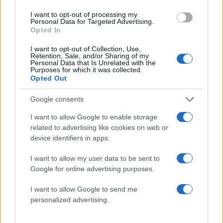
χειρουργική ακρίβεια
I want to opt-out of processing my
Personal Data for Targeted Advertising.
Μετά από 17 χρόνια, ο Κώστας Κυριακόπουλος
Opted In
είναι πεπεισμένος ότι η δολοφονία τριών μελών
I want to opt-out of Collection, Use,
Retention, Sale, and/or Sharing of my
της οικογένειας Ζουμπατλή έχει «διεθνείς»
Personal Data that Is Unrelated with the
προεκτάσεις: «Θυμάμαι ότι δεν άφησε στον τόπο
Purposes for which it was collected.
Opted Out
του εγκλήματος ίχνη ο δράστης. Ηταν ένας
σούπερ επαγγελματίας εκτελεστής. Ούτε το
Google consents
όπλο, φυσικά, βρέθηκε. Υλοποιήθηκε ένα
I want to allow Google to enable storage
«συμβόλαιο θανάτου» με χειρουργική ακρίβεια
related to advertising like cookies on web or
που παραπέμπει σε ιστορίες κατασκοπίας ή
device identifiers in apps.
ξεκαθαρίσματος λογαριασμών σε υψηλό
I want to allow my user data to be sent to
επίπεδο…».
Google for online advertising purposes.
I want to allow Google to send me
Τα λεγόμενα του αντιστράτηγου εα «δένουν» με
personalized advertising.
τις επιχειρηματικές ενασχολήσεις του 66χρονου
Μιχ. Ζουμπατλή σε χώρες της Μ. Ανατολής, ο