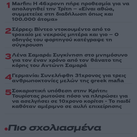
1
Marfin: Η 46χρονη πήρε προθεσμία για να
απολογηθεί την Τρίτη – «Είναι αθώα,
συμμετείχε στη διαδήλωση όπως και
100.000 άτομα»
2
Σέρρες: Βίντεο ντοκουμέντο από το
τροχαίο με νεκρούς μητέρα και γιο – Ο
οδηγός του φορτηγού κατέγραψε τη
σύγκρουση
3
Λένα Σαμαρά: Συγκίνηση στο μνημόσυνο
για τον έναν χρόνο από τον θάνατο της
κόρης του Αντώνη Σαμαρά
4
Γερμανία: Συνελήφθη 31χρονος για τρεις
ανθρωποκτονίες μελών της greek mafia
5
Σοκαριστική υπόθεση στην Κρήτη:
Τουρίστας ρωτούσε πόσο να πληρώσει για
να ασελγήσει σε 10χρονο κορίτσι - Το παιδί
καθόταν αμέριμνο σε αυλή επιχείρησης
Πιο σχολιασμένα