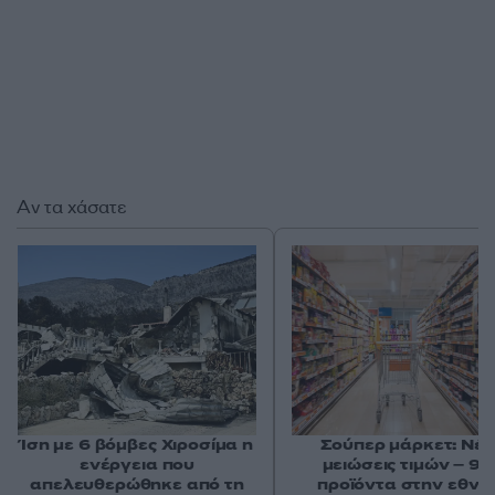
Αν τα χάσατε
Ίση με 6 βόμβες Χιροσίμα η
Σούπερ μάρκετ: Νέε
ενέργεια που
μειώσεις τιμών – 91
απελευθερώθηκε από τη
προϊόντα στην εθνι