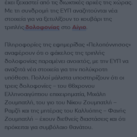
έχει ξεχαστεί από τις διωκτικές αρχές της χώρας.
Με τη συνδρομή της ΕΥΠ αναζητούνται νέα
στοιχεία για να ξετυλίξουν το κουβάρι της
τριπλής
δολοφονίας
στο
Αίγιο
.
Πληροφορίες της εφημερίδας «Πελοπόννησος»
αναφέρουν ότι ο φάκελος της τριπλής
δολοφονίας παραμένει ανοιχτός, με την ΕΥΠ να
αναζητά νέα στοιχεία για την πολύκροτη
υπόθεση. Πολλοί μάλιστα υποστηρίζουν ότι οι
τρεις δολοφονίες – του 66χρονου
Ελληνοαιγύπτιου επιχειρηματία, Μιχάλη
Ζουμπατλή, του γιο του Νίκου Ζουμπατλή –
Ραμζή και της μητέρας του Καλλιόπης – Φανής
Ζουμπατλή – έχουν διεθνείς διαστάσεις και ότι
πρόκειται για συμβόλαιο θανάτου.