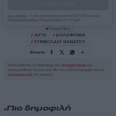
Υποβολή σχολίου
Όροι Χρήσης
. Το site προστατεύεται από reCAPTCHA, ισχύουν
Πολιτική Απορρήτου
&
Όροι Χρήσης
της Google.
Τοπικά Νέα
ΑΙΓΙΟ
ΔΟΛΟΦΟΝΙΑ
ΣΥΜΒΟΛΑΙΟ ΘΑΝΑΤΟΥ
Share:
Ακολουθήστε το Νewsit.gr στο
Google News
και
ενημερωθείτε πρώτοι για όλη την ειδησεογραφία και τα
τελευταία νέα
της ημέρας
Πιο δημοφιλή