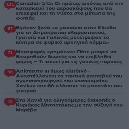
Canadair 515: Οι πρώτες εικόνες από την
131
κατασκευή του αεροσκάφους που θα
επιχειρεί και τη νύχτα στα μέτωπα της
φωτιάς
Βγήκαν ξανά τα μαχαίρια στην Ελπίδα
87
για τη Δημοκρατία: «Καρυστιανού,
Γρατσία και Γαλανός μετέτρεψαν το
κίνημα σε φοβικό αρχηγικό κόμμα»
Μεταφορές χρημάτων: Πότε μπορεί να
71
θεωρηθούν δωρεές και να επιβληθεί
φόρος – Τι ισχυεί για τις γονικές παροχές
Απίστευτο κι όμως αληθινό -
56
Aναστέλλονται τα τακτικά ραντεβού του
αγγειοχειρουργού του νοσοκομείου
Χανίων επειδή κλάπηκε το μηχανάκι του
γιατρού
Στα Χανιά για ολιγοήμερες διακοπές ο
52
Κυριάκος Μητσοτάκης με την σύζυγό του
Μαρέβα