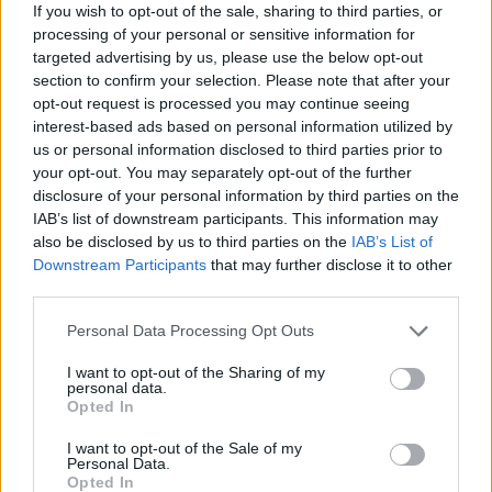
εκτελέσεις: «Δεν ήμουν επιφορτισμένος με τη
If you wish to opt-out of the sale, sharing to third parties, or
διενέργεια των πρώτων ερευνών. Ετυχε εκείνη
processing of your personal or sensitive information for
targeted advertising by us, please use the below opt-out
την ημέρα να είμαι στο Λόγγο σε σπίτι φιλικής
section to confirm your selection. Please note that after your
οικογένειας, που ήταν κοντά στο εξοχικό της
opt-out request is processed you may continue seeing
οικογένειας Ζουμπατλή. Μπήκα πρώτος στο σπίτι
interest-based ads based on personal information utilized by
us or personal information disclosed to third parties prior to
και βρέθηκα μπροστά σ’ ένα ανατριχιαστικό
your opt-out. You may separately opt-out of the further
θέαμα. Ο Μιχ. Ζουμπατλής δεν είχε εκπνεύσει.
disclosure of your personal information by third parties on the
Μου ζήτησε ένα ποτήρι νερό και του το έδωσα.
IAB’s list of downstream participants. This information may
Με ξεψυχισμένη φωνή πρόλαβε να μου πει ότι ο
also be disclosed by us to third parties on the
IAB’s List of
Downstream Participants
that may further disclose it to other
δολοφόνος ήταν ψηλός, ευέλικτος, φορούσε
third parties.
μαύρα ρούχα και κουκούλα. Αποκόμισα την
Please note that this website/app uses one or more Google
αίσθηση ότι υποψιαζόταν ποιοι ήταν οι πρόξενοι
Personal Data Processing Opt Outs
services and may gather and store information including but
του μακελειού, αλλά δεν μου είπε κάτι άλλο, γιατί
not limited to your visit or usage behaviour. You may click to
I want to opt-out of the Sharing of my
έγειρε το κεφάλι του και εξέπνευσε…».
personal data.
grant or deny consent to Google and its third-party tags to
Opted In
use your data for below specified purposes in below Google
consent section.
I want to opt-out of the Sale of my
«Συμβόλαιο θανάτου» με
Personal Data.
Opted In