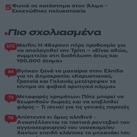
5
Φωτιά σε κατάστημα στον Άλιμο –
Εκκενώθηκε πολυκατοικία
Πιο σχολιασμένα
Marfin: Η 46χρονη πήρε προθεσμία για
101
να απολογηθεί την Τρίτη – «Είναι αθώα,
συμμετείχε στη διαδήλωση όπως και
100.000 άτομα»
Βγήκαν ξανά τα μαχαίρια στην Ελπίδα
94
για τη Δημοκρατία: «Καρυστιανού,
Γρατσία και Γαλανός μετέτρεψαν το
κίνημα σε φοβικό αρχηγικό κόμμα»
Μεταφορές χρημάτων: Πότε μπορεί να
73
θεωρηθούν δωρεές και να επιβληθεί
φόρος – Τι ισχυεί για τις γονικές παροχές
Απίστευτο κι όμως αληθινό -
70
Aναστέλλονται τα τακτικά ραντεβού του
αγγειοχειρουργού του νοσοκομείου
Χανίων επειδή κλάπηκε το μηχανάκι του