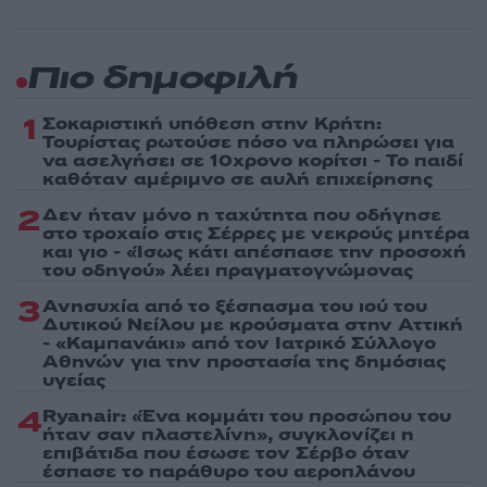
Πιο δημοφιλή
1
Σοκαριστική υπόθεση στην Κρήτη:
Τουρίστας ρωτούσε πόσο να πληρώσει για
να ασελγήσει σε 10χρονο κορίτσι - Το παιδί
καθόταν αμέριμνο σε αυλή επιχείρησης
2
Δεν ήταν μόνο η ταχύτητα που οδήγησε
στο τροχαίο στις Σέρρες με νεκρούς μητέρα
και γιο - «Ίσως κάτι απέσπασε την προσοχή
του οδηγού» λέει πραγματογνώμονας
3
Ανησυχία από το ξέσπασμα του ιού του
Δυτικού Νείλου με κρούσματα στην Αττική
- «Καμπανάκι» από τον Ιατρικό Σύλλογο
Αθηνών για την προστασία της δημόσιας
υγείας
4
Ryanair: «Ένα κομμάτι του προσώπου του
ήταν σαν πλαστελίνη», συγκλονίζει η
επιβάτιδα που έσωσε τον Σέρβο όταν
έσπασε το παράθυρο του αεροπλάνου