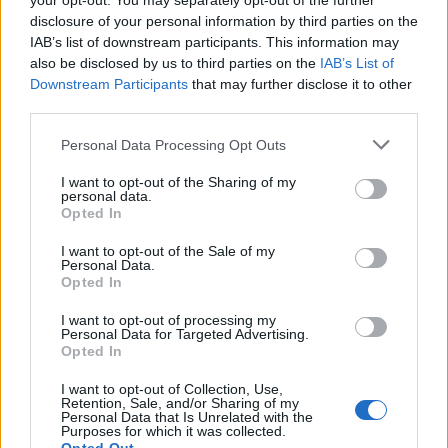
your opt-out. You may separately opt-out of the further
ΔΙΑΦΗΜΙΣΗ
disclosure of your personal information by third parties on the
IAB’s list of downstream participants. This information may
also be disclosed by us to third parties on the
IAB’s List of
Downstream Participants
that may further disclose it to other
third parties.
Please note that this website/app uses one or more Google
Personal Data Processing Opt Outs
services and may gather and store information including but
not limited to your visit or usage behaviour. You may click to
I want to opt-out of the Sharing of my
personal data.
grant or deny consent to Google and its third-party tags to
Opted In
use your data for below specified purposes in below Google
consent section.
I want to opt-out of the Sale of my
Personal Data.
Opted In
Αν τα χάσατε
I want to opt-out of processing my
Personal Data for Targeted Advertising.
Opted In
I want to opt-out of Collection, Use,
Retention, Sale, and/or Sharing of my
Personal Data that Is Unrelated with the
Purposes for which it was collected.