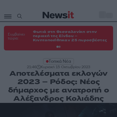
Μετάβαση
σε
o
35
περιεχόμενο
Φωτιά στη Θεσσαλονίκη στην
Φω
Συμβαίνει
περιοχή της Σίνδου –
Ευ
τώρα:
Κινητοποιήθηκαν 25 πυροσβέστες
τη
Τοπικά Νέα
21:46
Κυριακή 15 Οκτωβρίου 2023
Αποτελέσματα εκλογών
2023 – Ρόδος: Νέος
δήμαρχος με ανατροπή ο
Αλέξανδρος Κολιάδης