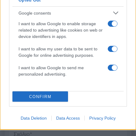
Opted Out
Google consents
Καιρός «hot – dry – windy»
Σε 57χρονη αγνοούμ
I want to allow Google to enable storage
τις επόμενες 48 ώρες:
από την Κυψέλη ανήκε
related to advertising like cookies on web or
Αυξημένος ο κίνδυνος
σορός που βρέθηκε σ
device identifiers in apps.
φωτιάς, συναγερμός σε 6
Λυκαβηττό - Από πτώσ
περιφέρειες
θάνατός της
I want to allow my user data to be sent to
Google for online advertising purposes.
I want to allow Google to send me
Σχόλια
personalized advertising.
CONFIRM
Σχολίασε εδώ
Data Deletion
Data Access
Privacy Policy
50 /50