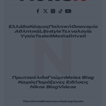
Ελλάδα
Κόσμος
Πολιτική
Οικονομία
Αθλητικά
Lifestyle
Τεχνολογία
Υγεία
Tasteit
Media
Driveit
Πρωτοσέλιδα
Γνώμη
Melas Blog
Καιρός
Παράξενες Ειδήσεις
Nikos Blog
Videos
Ταυτότητα
Επικοινωνία
Διαφήμιση