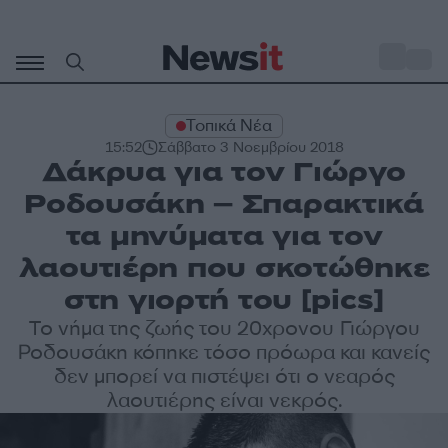
Μετάβαση
σε
o
33
περιεχόμενο
Τοπικά Νέα
15:52
Σάββατο 3 Νοεμβρίου 2018
Δάκρυα για τον Γιώργο
Ροδουσάκη – Σπαρακτικά
τα μηνύματα για τον
λαουτιέρη που σκοτώθηκε
στη γιορτή του [pics]
Το νήμα της ζωής του 20χρονου Γιώργου
Ροδουσάκη κόπηκε τόσο πρόωρα και κανείς
δεν μπορεί να πιστέψει ότι ο νεαρός
λαουτιέρης είναι νεκρός.