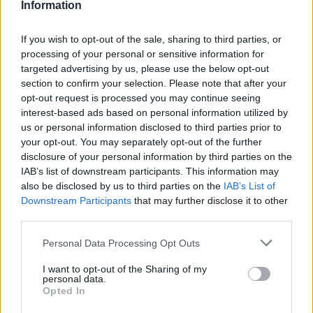
Information
If you wish to opt-out of the sale, sharing to third parties, or
processing of your personal or sensitive information for
Την Κυριακή το τελευταίο… αντίο
targeted advertising by us, please use the below opt-out
section to confirm your selection. Please note that after your
Αξίζει να σημειωθεί πως αύριο, Κυριακή στη 1 το
opt-out request is processed you may continue seeing
interest-based ads based on personal information utilized by
μεσημέρι, φίλοι, συγγενείς και πλήθος κόσμου
us or personal information disclosed to third parties prior to
θα τον συνοδεύσουν στην τελευταία του
your opt-out. You may separately opt-out of the further
κατοικία.
disclosure of your personal information by third parties on the
IAB’s list of downstream participants. This information may
also be disclosed by us to third parties on the
IAB’s List of
Η νεκρώσιμος ακολουθία θα ψαλλεί από τον
Downstream Participants
that may further disclose it to other
Ιερό Ναό του Αγίου Πνεύματος στο
third parties.
Πετροκεφάλι.
Please note that this website/app uses one or more Google
Personal Data Processing Opt Outs
services and may gather and store information including but
not limited to your visit or usage behaviour. You may click to
I want to opt-out of the Sharing of my
Πηγή:
cretapost
personal data.
grant or deny consent to Google and its third-party tags to
Opted In
ΔΙΑΦΗΜΙΣΗ
use your data for below specified purposes in below Google