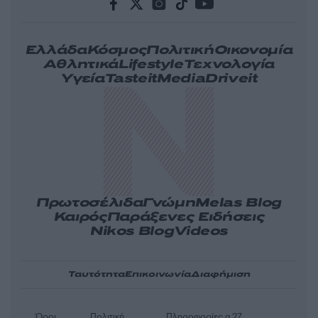
Ελλάδα
Κόσμος
Πολιτική
Οικονομία
Αθλητικά
Lifestyle
Τεχνολογία
Υγεία
Tasteit
Media
Driveit
Πρωτοσέλιδα
Γνώμη
Melas Blog
Καιρός
Παράξενες Ειδήσεις
Nikos Blog
Videos
Ταυτότητα
Επικοινωνία
Διαφήμιση
Όροι
Πολιτική
Πληροφορίες α.27