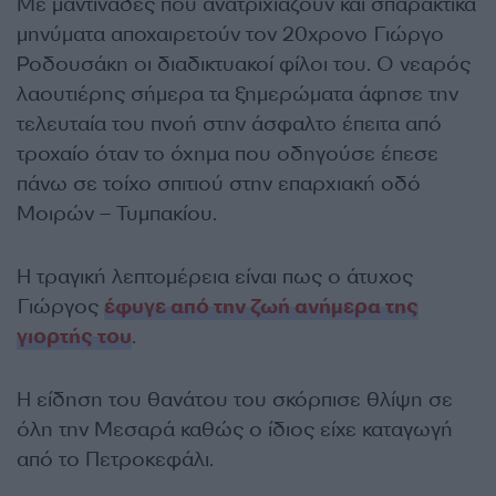
Με μαντινάδες που ανατριχιάζουν και σπαρακτικά
μηνύματα αποχαιρετούν τον 20χρονο Γιώργο
Ροδουσάκη οι διαδικτυακοί φίλοι του. Ο νεαρός
λαουτιέρης σήμερα τα ξημερώματα άφησε την
τελευταία του πνοή στην άσφαλτο έπειτα από
τροχαίο όταν το όχημα που οδηγούσε έπεσε
πάνω σε τοίχο σπιτιού στην επαρχιακή οδό
Μοιρών – Τυμπακίου.
Η τραγική λεπτομέρεια είναι πως ο άτυχος
Γιώργος
έφυγε από την ζωή ανήμερα της
γιορτής του
.
Η είδηση του θανάτου του σκόρπισε θλίψη σε
όλη την Μεσαρά καθώς ο ίδιος είχε καταγωγή
από το Πετροκεφάλι.