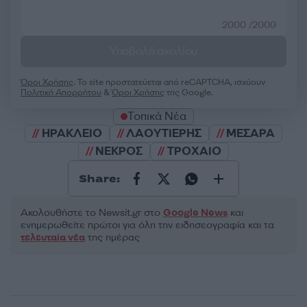
2000 /2000
Υποβολή σχολίου
Όροι Χρήσης
. Το site προστατεύεται από reCAPTCHA, ισχύουν
Πολιτική Απορρήτου
&
Όροι Χρήσης
της Google.
Τοπικά Νέα
ΗΡΑΚΛΕΙΟ
ΛΑΟΥΤΙΕΡΗΣ
ΜΕΣΑΡΑ
ΝΕΚΡΟΣ
ΤΡΟΧΑΙΟ
Share:
Ακολουθήστε το Νewsit.gr στο
Google News
και
ενημερωθείτε πρώτοι για όλη την ειδησεογραφία και τα
τελευταία νέα
της ημέρας