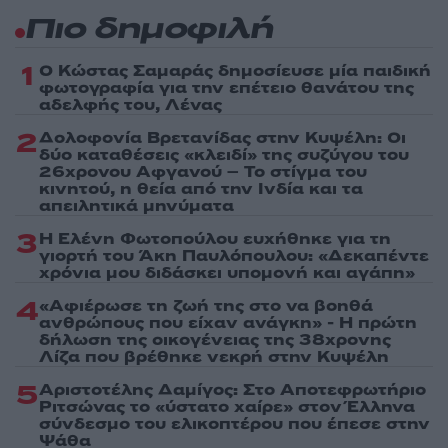
Πιο δημοφιλή
1
Ο Κώστας Σαμαράς δημοσίευσε μία παιδική
φωτογραφία για την επέτειο θανάτου της
αδελφής του, Λένας
2
Δολοφονία Βρετανίδας στην Κυψέλη: Οι
δύο καταθέσεις «κλειδί» της συζύγου του
26χρονου Αφγανού – Το στίγμα του
κινητού, η θεία από την Ινδία και τα
απειλητικά μηνύματα
3
Η Ελένη Φωτοπούλου ευχήθηκε για τη
γιορτή του Άκη Παυλόπουλου: «Δεκαπέντε
χρόνια μου διδάσκει υπομονή και αγάπη»
4
«Αφιέρωσε τη ζωή της στο να βοηθά
ανθρώπους που είχαν ανάγκη» - Η πρώτη
δήλωση της οικογένειας της 38χρονης
Λίζα που βρέθηκε νεκρή στην Κυψέλη
5
Αριστοτέλης Δαμίγος: Στο Αποτεφρωτήριο
Ριτσώνας το «ύστατο χαίρε» στον Έλληνα
σύνδεσμο του ελικοπτέρου που έπεσε στην
Ψάθα