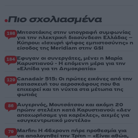
Πιο σχολιασμένα
Μητσοτάκης στην υπογραφή συμφωνίας
198
για την ηλεκτρική διασύνδεση Ελλάδας –
Κύπρου: «Ισχυρή ψήφος εμπιστοσύνης» η
είσοδος της Meridiam στην GSI
Έφυγαν οι συνεργάτες, μένει η Μαρία
184
Καρυστιανού - Η επόμενη μέρα για την
«Ελπίδα για τη Δημοκρατία»
Canadair 515: Οι πρώτες εικόνες από την
129
κατασκευή του αεροσκάφους που θα
επιχειρεί και τη νύχτα στα μέτωπα της
φωτιάς
Αυγερινός, Μουτσάτσου και ακόμη 20
86
πρώην στελέχη κατά Καρυστιανού: «Δεν
αποχωρήσαμε για καρέκλες», αιχμές για
«συγκεντρωτικό μοντέλο»
Marfin: Η 46χρονη πήρε προθεσμία για
79
να απολογηθεί την Τρίτη – «Είναι αθώα,