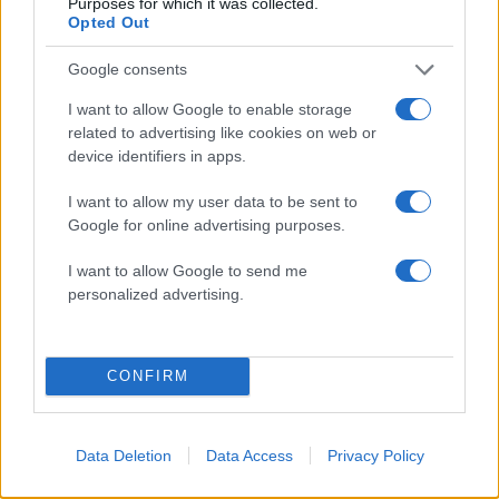
Purposes for which it was collected.
Opted Out
Google consents
I want to allow Google to enable storage
related to advertising like cookies on web or
device identifiers in apps.
I want to allow my user data to be sent to
Η απεγνωσμένη
Ζέστη και θυελλώδε
Google for online advertising purposes.
προσπάθεια του barman να
άνεμοι, με ριπές που 
σώσει τον 4χρονο που
φτάνουν τα 80 χλμ/ώρ
I want to allow Google to send me
πνίγηκε σε πισίνα στην
«Red Code» σε 6 περιο
personalized advertising.
Πάρο - Πώς έγινε η
για κίνδυνο πυρκαγι
τραγωδία
CONFIRM
Σχόλια
Data Deletion
Data Access
Privacy Policy