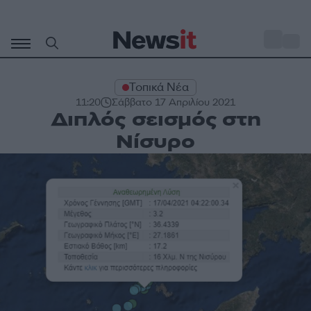
Μετάβαση
σε
o
29
περιεχόμενο
Τοπικά Νέα
11:20
Σάββατο 17 Απριλίου 2021
Διπλός σεισμός στη
Νίσυρο