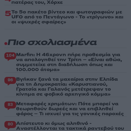
πατέρας του, Χόρχε
5
Το 5ο πακέτο βίντεο και φωτογραφιών με
UFO από το Πεντάγωνο - Το «τρίγωνο» και
οι «ψυχρές σφαίρες»
Πιο σχολιασμένα
Marfin: Η 46χρονη πήρε προθεσμία για
104
να απολογηθεί την Τρίτη – «Είναι αθώα,
συμμετείχε στη διαδήλωση όπως και
100.000 άτομα»
Βγήκαν ξανά τα μαχαίρια στην Ελπίδα
96
για τη Δημοκρατία: «Καρυστιανού,
Γρατσία και Γαλανός μετέτρεψαν το
κίνημα σε φοβικό αρχηγικό κόμμα»
Μεταφορές χρημάτων: Πότε μπορεί να
83
θεωρηθούν δωρεές και να επιβληθεί
φόρος – Τι ισχυεί για τις γονικές παροχές
Απίστευτο κι όμως αληθινό -
80
Aναστέλλονται τα τακτικά ραντεβού του