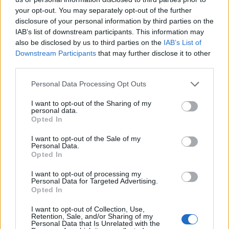
your opt-out. You may separately opt-out of the further
disclosure of your personal information by third parties on the
IAB’s list of downstream participants. This information may
also be disclosed by us to third parties on the
IAB’s List of
Downstream Participants
that may further disclose it to other
third parties.
ΔΙΑΦΗΜΙΣΗ
Please note that this website/app uses one or more Google
Personal Data Processing Opt Outs
services and may gather and store information including but
not limited to your visit or usage behaviour. You may click to
I want to opt-out of the Sharing of my
personal data.
grant or deny consent to Google and its third-party tags to
Opted In
use your data for below specified purposes in below Google
consent section.
I want to opt-out of the Sale of my
Personal Data.
Opted In
I want to opt-out of processing my
Personal Data for Targeted Advertising.
Opted In
I want to opt-out of Collection, Use,
Retention, Sale, and/or Sharing of my
Αν τα χάσατε
Personal Data that Is Unrelated with the