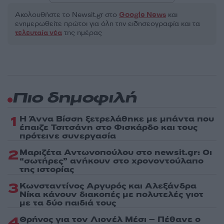
Ακολουθήστε το Νewsit.gr στο
Google News
και
ενημερωθείτε πρώτοι για όλη την ειδησεογραφία και τα
τελευταία νέα
της ημέρας
Πιο δημοφιλή
1
Η Άννα Βίσση ξετρελάθηκε με μπάντα που
έπαιζε Τσιτσάνη στο Φισκάρδο και τους
πρότεινε συνεργασία
2
Μαριζέτα Αντωνοπούλου στο newsit.gr: Οι
“σωτήρες” ανήκουν στο χρονοντούλαπο
της ιστορίας
3
Κωνσταντίνος Αργυρός και Αλεξάνδρα
Νίκα κάνουν διακοπές με πολυτελές γιοτ
με τα δύο παιδιά τους
4
Θρήνος για τον Λιονέλ Μέσι – Πέθανε ο