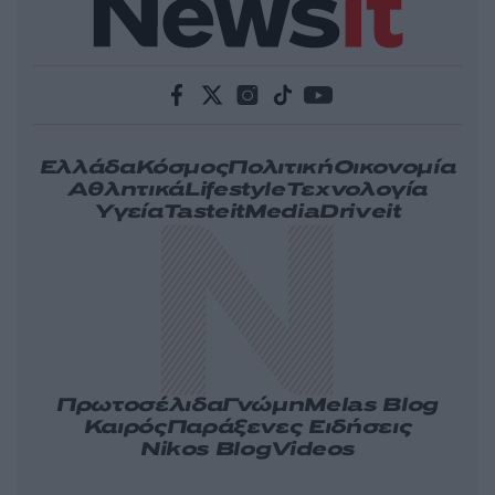
Ελλάδα
Κόσμος
Πολιτική
Οικονομία
Αθλητικά
Lifestyle
Τεχνολογία
Υγεία
Tasteit
Media
Driveit
Πρωτοσέλιδα
Γνώμη
Melas Blog
Καιρός
Παράξενες Ειδήσεις
Nikos Blog
Videos