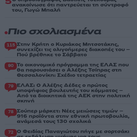
5
ανακοίνωσε ότι παντρεύεται τη σύντροφό
του, Γωγώ Μπαλή
Πιο σχολιασμένα
Στην Κρήτη ο Κυριάκος Μητσοτάκης,
115
συνεχίζει τις ολιγοήμερες διακοπές του –
Πού βρέθηκε το Σάββατο
Το οικονομικό πρόγραμμα της ΕΛΑΣ που
90
θα παρουσιάσει ο Αλέξης Τσίπρας στη
Θεσσαλονίκη: Σχέδιο τετραετίας
ΕΛΑΣ: Ο Αλέξης Δέδες ο πρώτος
79
υποψήφιος βουλευτής του κόμματος –
Από τα διοικητικά της ΑΕΚ στην πολιτική
σκηνή
Σούπερ μάρκετ: Νέες μειώσεις τιμών –
78
916 προϊόντα στην εθνική πρωτοβουλία,
ανάμεσά τους 130 σχολικά
Ο Φειδίας Παναγιώτου πήγε με σορτσάκι
72
σε εκδήλωση μνήμης για τους