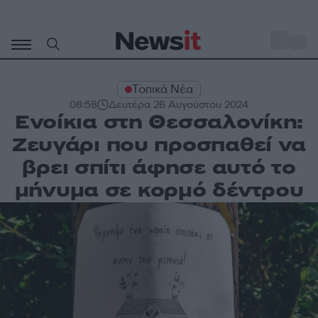
Μετάβαση
σε
o
27
περιεχόμενο
Τοπικά Νέα
08:58
Δευτέρα 26 Αυγούστου 2024
Ενοίκια στη Θεσσαλονίκη:
Ζευγάρι που προσπαθεί να
βρει σπίτι άφησε αυτό το
μήνυμα σε κορμό δέντρου