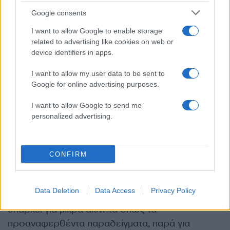
Google consents
I want to allow Google to enable storage
related to advertising like cookies on web or
device identifiers in apps.
Πάντως το μόνο θετικό στην υπόθεση είναι πως
κατά κοινή ομολογία τα περισσότερα διαθέσιμα
I want to allow my user data to be sent to
ακίνητα είναι ανακαινισμένα, γεγονός που τα κάνει
Google for online advertising purposes.
πιο ελκυστικά για τον ενδιαφερόμενο και
I want to allow Google to send me
παράλληλα, αυξάνει την τιμή τους καθώς ο
personalized advertising.
ιδιοκτήτης θέλει να βγάλει το κόστος της
ανακαίνισης. Σε αυτή την κατηγορία συνήθως
εμπίπτουν μικρότερα ακίνητα που απευθύνονται
CONFIRM
σε φοιτητές, εργαζόμενους ή νεαρά ζευγάρια.
Data Deletion
Data Access
Privacy Policy
Αξίζει να σημειωθεί πως μεγαλύτερη προσφορά
υπάρχει για μικρά ακίνητα όπως τα
προαναφερθέντα παραδείγματα, παρά για