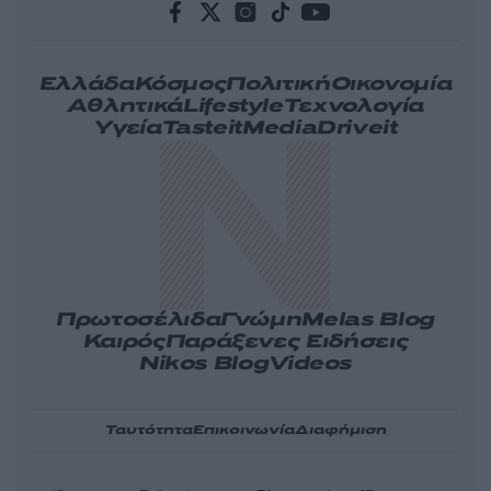
Ελλάδα
Κόσμος
Πολιτική
Οικονομία
Αθλητικά
Lifestyle
Τεχνολογία
Υγεία
Tasteit
Media
Driveit
Πρωτοσέλιδα
Γνώμη
Melas Blog
Καιρός
Παράξενες Ειδήσεις
Nikos Blog
Videos
Ταυτότητα
Επικοινωνία
Διαφήμιση