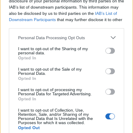
έχει θέσει ο ενδιαφερόμενος, να μη μπορεί να
disclosure of your personal information by third parties on the
IAB’s list of downstream participants. This information may
νοικιαστεί εύκολα, καθώς συχνά το ποσό που θα
also be disclosed by us to third parties on the
IAB’s List of
πρέπει να καταβάλει ο υποψήφιος ενοικιαστής
Downstream Participants
that may further disclose it to other
ξεπερνά κατά πολύ τις οικονομικές του
third parties.
δυνατότητες.
Please note that this website/app uses one or more Google
Personal Data Processing Opt Outs
services and may gather and store information including but
not limited to your visit or usage behaviour. You may click to
I want to opt-out of the Sharing of my
personal data.
grant or deny consent to Google and its third-party tags to
Opted In
use your data for below specified purposes in below Google
consent section.
I want to opt-out of the Sale of my
Personal Data.
Opted In
I want to opt-out of processing my
Personal Data for Targeted Advertising.
Opted In
I want to opt-out of Collection, Use,
Retention, Sale, and/or Sharing of my
Personal Data that Is Unrelated with the
Purposes for which it was collected.
Opted Out