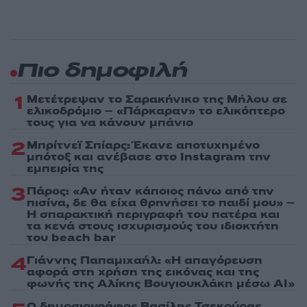
Πιο δημοφιλή
1
Μετέτρεψαν το Σαρακήνικο της Μήλου σε
ελικοδρόμιο – «Πάρκαραν» το ελικόπτερο
τους για να κάνουν μπάνιο
2
Μπρίτνεϊ Σπίαρς: Έκανε αποτυχημένο
μπότοξ και ανέβασε στο Instagram την
εμπειρία της
3
Πάρος: «Αν ήταν κάποιος πάνω από την
πισίνα, δε θα είχα θρηνήσει το παιδί μου» –
Η σπαρακτική περιγραφή του πατέρα και
τα κενά στους ισχυρισμούς του ιδιοκτήτη
του beach bar
4
Γιάννης Παπαμιχαήλ: «Η απαγόρευση
αφορά στη χρήση της εικόνας και της
φωνής της Αλίκης Βουγιουκλάκη μέσω AI»
Ο δημοσιογράφος Βασίλης Τσεκούρας