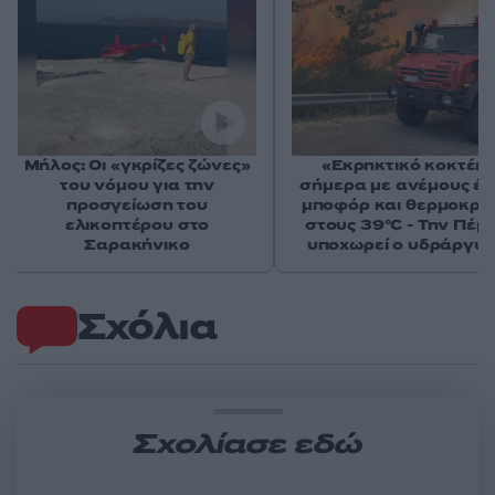
Μήλος: Οι «γκρίζες ζώνες»
«Εκρηκτικό κοκτέιλ
του νόμου για την
σήμερα με ανέμους έω
προσγείωση του
μποφόρ και θερμοκρα
ελικοπτέρου στο
στους 39°C - Την Πέμ
Σαρακήνικο
υποχωρεί ο υδράργυ
Σχόλια
Σχολίασε εδώ