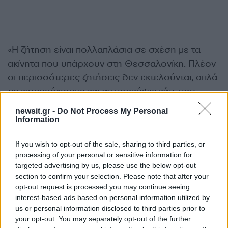
«Η ζήτηση είναι πολλαπλάσια σε σχέση με τα
ακίνητα που υπάρχουν στη Θεσσαλονίκη. Πλέον
οι περισσότερες ζητήσεις δεν εκτελούνται, απλά
τις καταγράφουμε και αν προκύψει κάτι, που
μπορεί και να μη συμβεί ή να συμβεί μετά από
newsit.gr -
Do Not Process My Personal
κάποιο χρονικό διάστημα, ενημερώνουμε τον
Information
πελάτη. Οι τιμές έχουν ξεφύγει και τα ακίνητα στη
Θεσσαλονίκη είναι λιγοστά» αναφέρουν μεσίτες
If you wish to opt-out of the sale, sharing to third parties, or
processing of your personal or sensitive information for
στη voria.gr.
targeted advertising by us, please use the below opt-out
section to confirm your selection. Please note that after your
Την ίδια ώρα οι τιμές έχουν εκτοξευτεί στα ύψη,
opt-out request is processed you may continue seeing
interest-based ads based on personal information utilized by
με αποτέλεσμα, ακόμη και αν βρεθεί ένα ακίνητο
us or personal information disclosed to third parties prior to
που να ταιριάζει στις προδιαγραφές, τις οποίες
your opt-out. You may separately opt-out of the further