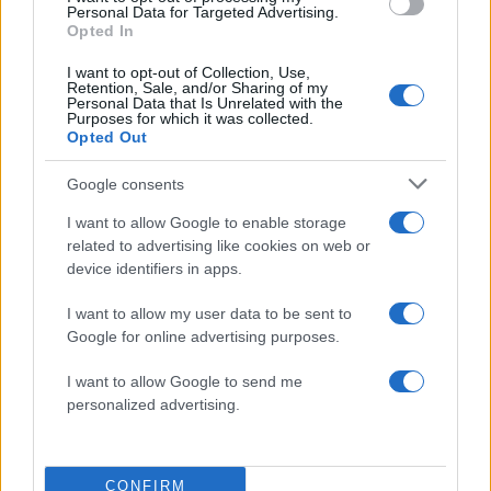
Personal Data for Targeted Advertising.
Opted In
I want to opt-out of Collection, Use,
Retention, Sale, and/or Sharing of my
Personal Data that Is Unrelated with the
Purposes for which it was collected.
Opted Out
Αν τα χάσατε
Google consents
I want to allow Google to enable storage
related to advertising like cookies on web or
device identifiers in apps.
I want to allow my user data to be sent to
Google for online advertising purposes.
I want to allow Google to send me
Νέο βίντεο με τον
Μετέτρεψαν το
personalized advertising.
Μοτζτάμπα Χαμενεΐ ενώ
Σαρακήνικο της Μήλου
φουντώνουν οι φήμες για
ελικοδρόμιο – «Πάρκα
το αν βρίσκεται στη ζωή
το ελικόπτερο τους γι
κάνουν μπάνιο
CONFIRM