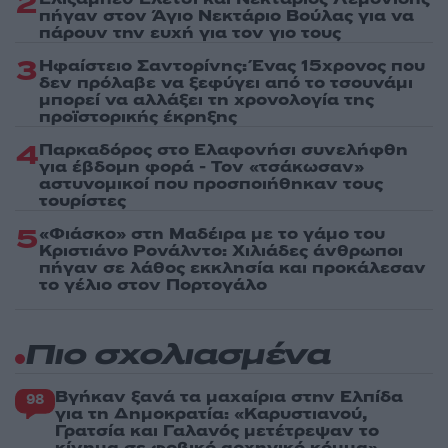
2
πήγαν στον Άγιο Νεκτάριο Βούλας για να
πάρουν την ευχή για τον γιο τους
3
Ηφαίστειο Σαντορίνης: Ένας 15χρονος που
δεν πρόλαβε να ξεφύγει από το τσουνάμι
μπορεί να αλλάξει τη χρονολογία της
προϊστορικής έκρηξης
4
Παρκαδόρος στο Ελαφονήσι συνελήφθη
για έβδομη φορά - Τον «τσάκωσαν»
αστυνομικοί που προσποιήθηκαν τους
τουρίστες
5
«Φιάσκο» στη Μαδέιρα με το γάμο του
Κριστιάνο Ρονάλντο: Χιλιάδες άνθρωποι
πήγαν σε λάθος εκκλησία και προκάλεσαν
το γέλιο στον Πορτογάλο
Πιο σχολιασμένα
Βγήκαν ξανά τα μαχαίρια στην Ελπίδα
98
για τη Δημοκρατία: «Καρυστιανού,
Γρατσία και Γαλανός μετέτρεψαν το