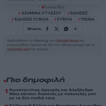
Τοπικά Νέα
ΑΣΗΜΙΝΑ ΙΓΓΛΕΖΟΥ
ΕΙΔΗΣΕΙΣ
ΕΙΔΗΣΕΙΣ ΕΥΒΟΙΑ
ΕΥΒΟΙΑ
ΠΙΣΙΝΑ
Share:
Ακολουθήστε το Νewsit.gr στο
Google News
και
ενημερωθείτε πρώτοι για όλη την ειδησεογραφία και τα
τελευταία νέα
της ημέρας
Πιο δημοφιλή
1
Κωνσταντίνος Αργυρός και Αλεξάνδρα
Νίκα κάνουν διακοπές με πολυτελές γιοτ
με τα δύο παιδιά τους
Ελίζαμπεθ Ελέτσι και Νεκτάριος Λεμονίδης