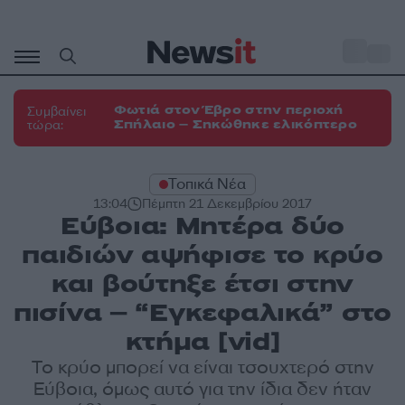
Μετάβαση
σε
o
33
περιεχόμενο
Φωτιά στον Έβρο στην περιοχή
Συμβαίνει
Σπήλαιο – Σηκώθηκε ελικόπτερο
τώρα:
Τοπικά Νέα
13:04
Πέμπτη 21 Δεκεμβρίου 2017
Εύβοια: Μητέρα δύο
παιδιών αψήφισε το κρύο
και βούτηξε έτσι στην
πισίνα – “Εγκεφαλικά” στο
κτήμα [vid]
Το κρύο μπορεί να είναι τσουχτερό στην
Εύβοια, όμως αυτό για την ίδια δεν ήταν