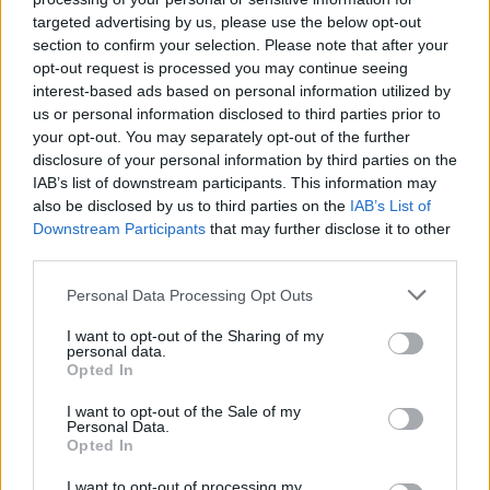
χαρακτηριστικά- και δέχτηκε τα συγχαρητήρια
targeted advertising by us, please use the below opt-out
όλων, και δικαίως. Να σημειώσουμε εδώ ότι τα
section to confirm your selection. Please note that after your
φορέματα με τα οποία εμφανίστηκαν οι
opt-out request is processed you may continue seeing
υποψήφιες ήταν δημιουργίες του οίκου Cinema
interest-based ads based on personal information utilized by
us or personal information disclosed to third parties prior to
του Πάνου Ζήνα.
your opt-out. You may separately opt-out of the further
disclosure of your personal information by third parties on the
https://www.youtube.com/watch?
IAB’s list of downstream participants. This information may
also be disclosed by us to third parties on the
IAB’s List of
v=AQnfDl_tsEQ
Downstream Participants
that may further disclose it to other
third parties.
Πηγή:
mykonoslive.tv
Please note that this website/app uses one or more Google
Personal Data Processing Opt Outs
ΔΙΑΦΗΜΙΣΗ
services and may gather and store information including but
not limited to your visit or usage behaviour. You may click to
I want to opt-out of the Sharing of my
personal data.
grant or deny consent to Google and its third-party tags to
Opted In
use your data for below specified purposes in below Google
consent section.
I want to opt-out of the Sale of my
Personal Data.
Opted In
I want to opt-out of processing my