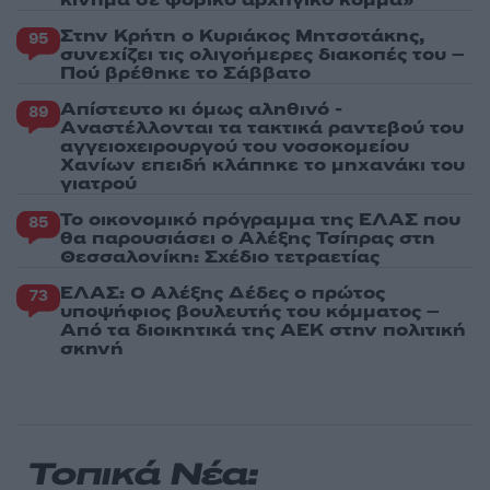
κίνημα σε φοβικό αρχηγικό κόμμα»
Στην Κρήτη ο Κυριάκος Μητσοτάκης,
95
συνεχίζει τις ολιγοήμερες διακοπές του –
Πού βρέθηκε το Σάββατο
Απίστευτο κι όμως αληθινό -
89
Aναστέλλονται τα τακτικά ραντεβού του
αγγειοχειρουργού του νοσοκομείου
Χανίων επειδή κλάπηκε το μηχανάκι του
γιατρού
Το οικονομικό πρόγραμμα της ΕΛΑΣ που
85
θα παρουσιάσει ο Αλέξης Τσίπρας στη
Θεσσαλονίκη: Σχέδιο τετραετίας
ΕΛΑΣ: Ο Αλέξης Δέδες ο πρώτος
73
υποψήφιος βουλευτής του κόμματος –
Από τα διοικητικά της ΑΕΚ στην πολιτική
σκηνή
Τοπικά Νέα: