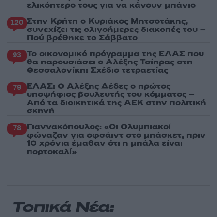
ελικόπτερο τους για να κάνουν μπάνιο
Στην Κρήτη ο Κυριάκος Μητσοτάκης,
120
συνεχίζει τις ολιγοήμερες διακοπές του –
Πού βρέθηκε το Σάββατο
Το οικονομικό πρόγραμμα της ΕΛΑΣ που
93
θα παρουσιάσει ο Αλέξης Τσίπρας στη
Θεσσαλονίκη: Σχέδιο τετραετίας
ΕΛΑΣ: Ο Αλέξης Δέδες ο πρώτος
79
υποψήφιος βουλευτής του κόμματος –
Από τα διοικητικά της ΑΕΚ στην πολιτική
σκηνή
Γιαννακόπουλος: «Οι Ολυμπιακοί
78
φώναζαν για οφσάιντ στο μπάσκετ, πριν
10 χρόνια έμαθαν ότι η μπάλα είναι
πορτοκαλί»
Τοπικά Νέα: