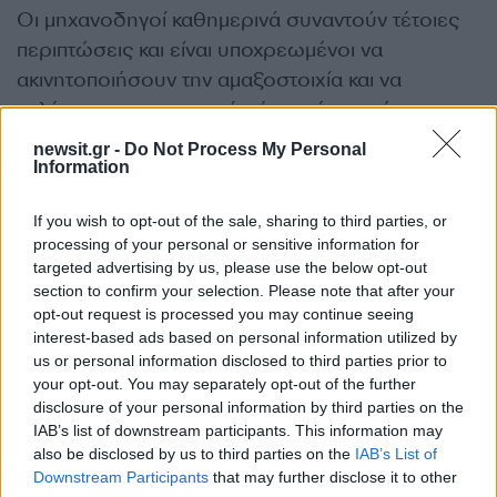
Οι μηχανοδηγοί καθημερινά συναντούν τέτοιες
περιπτώσεις και είναι υποχρεωμένοι να
ακινητοποιήσουν την αμαξοστοιχία και να
καλέσουν την αστυνομία, όπως έγινε σήμερα
στην περιοχή της Ν. Αγχιάλου έξω από τη
newsit.gr -
Do Not Process My Personal
Θεσσαλονίκη. Σύμφωνα με πληροφορίες,
Information
αστυνομικοί ενημερώθηκαν πως περίπου 60
If you wish to opt-out of the sale, sharing to third parties, or
μετανάστες κρέμονταν ανάμεσα στα βαγόνια
processing of your personal or sensitive information for
εμπορικής αμαξοστοιχίας που κατευθυνόταν
targeted advertising by us, please use the below opt-out
προς την Ειδομένη και άμεσα έσπευσαν στο
section to confirm your selection. Please note that after your
opt-out request is processed you may continue seeing
σημείο για την πραγματοποίηση των απαραίτητων
interest-based ads based on personal information utilized by
ελέγχων. Δείτε τις εικόνες:
us or personal information disclosed to third parties prior to
your opt-out. You may separately opt-out of the further
disclosure of your personal information by third parties on the
IAB’s list of downstream participants. This information may
also be disclosed by us to third parties on the
IAB’s List of
Downstream Participants
that may further disclose it to other