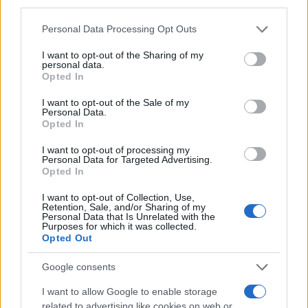
third parties.
Please note that this website/app uses one or more Google
Personal Data Processing Opt Outs
services and may gather and store information including but
not limited to your visit or usage behaviour. You may click to
I want to opt-out of the Sharing of my
personal data.
grant or deny consent to Google and its third-party tags to
Opted In
use your data for below specified purposes in below Google
consent section.
I want to opt-out of the Sale of my
Personal Data.
Opted In
I want to opt-out of processing my
Personal Data for Targeted Advertising.
Opted In
Να σημειωθεί ότι πριν από την αναχώρηση κάθε
I want to opt-out of Collection, Use,
εμπορικής αμαξοστοιχίας από τη Θεσσαλονίκη
Retention, Sale, and/or Sharing of my
Personal Data that Is Unrelated with the
γίνεται εξονυχιστικός έλεγχος σε όλα τα
Purposes for which it was collected.
Opted Out
βαγόνια. Ωστόσο, η επιβίβαση των μεταναστών
γίνεται στη συνέχεια, όταν το τρένο είναι εν
Google consents
κινήσει. Όταν στη συνέχεια γίνουν αντιληπτοί από
I want to allow Google to enable storage
τον μηχανοδηγό, ειδοποιείται εκ νέου η
related to advertising like cookies on web or