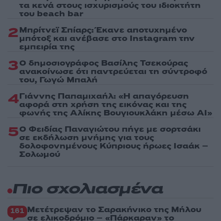
τα κενά στους ισχυρισμούς του ιδιοκτήτη
του beach bar
2
Μπρίτνεϊ Σπίαρς: Έκανε αποτυχημένο
μπότοξ και ανέβασε στο Instagram την
εμπειρία της
3
Ο δημοσιογράφος Βασίλης Τσεκούρας
ανακοίνωσε ότι παντρεύεται τη σύντροφό
του, Γωγώ Μπαλή
4
Γιάννης Παπαμιχαήλ: «Η απαγόρευση
αφορά στη χρήση της εικόνας και της
φωνής της Αλίκης Βουγιουκλάκη μέσω AI»
5
Ο Φειδίας Παναγιώτου πήγε με σορτσάκι
σε εκδήλωση μνήμης για τους
δολοφονημένους Κύπριους ήρωες Ισαάκ –
Σολωμού
Πιο σχολιασμένα
Μετέτρεψαν το Σαρακήνικο της Μήλου
161
σε ελικοδρόμιο – «Πάρκαραν» το