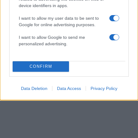
αστυνομία και επεμβαίνει, αν και συνήθως τα
device identifiers in apps.
αστυνομικά «μπλόκα» στήνονται στην Ειδομένη.
I want to allow my user data to be sent to
Google for online advertising purposes.
Η ακινητοποίηση των αμαξοστοιχιών προκαλεί
συνεχείς καθυστερήσεις στα δρομολόγια που
I want to allow Google to send me
personalized advertising.
εκτελούνται από τις εταιρίες εμπορευματικών
μεταφορών, οι οποίες, ωστόσο δεν μπορούν να
κάνουν κάτι, καθώς η φύλαξη των γραμμών είναι
CONFIRM
στην ευθύνη του ΟΣΕ.
Πηγή:
grtimes
Data Deletion
Data Access
Privacy Policy
ΔΙΑΦΗΜΙΣΗ