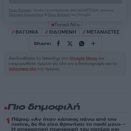
Όροι Χρήσης
. Το site προστατεύεται από reCAPTCHA, ισχύουν
Πολιτική Απορρήτου
&
Όροι Χρήσης
της Google.
Τοπικά Νέα
ΒΑΓΟΝΙΑ
ΕΙΔΟΜΕΝΗ
ΜΕΤΑΝΑΣΤΕΣ
Share:
Ακολουθήστε το Νewsit.gr στο
Google News
και
ενημερωθείτε πρώτοι για όλη την ειδησεογραφία και τα
τελευταία νέα
της ημέρας
Πιο δημοφιλή
1
Πάρος: «Αν ήταν κάποιος πάνω από την
πισίνα, δε θα είχα θρηνήσει το παιδί μου» –
Η σπαρακτική περιγραφή του πατέρα και