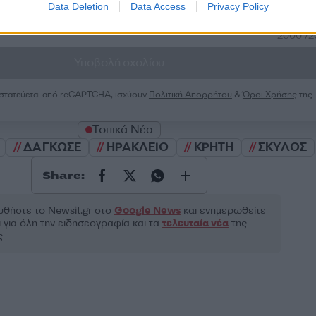
Data Deletion
Data Access
Privacy Policy
2000 /
Υποβολή σχολίου
ροστατεύεται από reCAPTCHA, ισχύουν
Πολιτική Απορρήτου
&
Όροι Χρήσης
της
Τοπικά Νέα
ΔΑΓΚΩΣΕ
ΗΡΑΚΛΕΙΟ
ΚΡΗΤΗ
ΣΚΥΛΟΣ
Share:
θήστε το Νewsit.gr στο
Google News
και ενημερωθείτε
 για όλη την ειδησεογραφία και τα
τελευταία νέα
της
ς