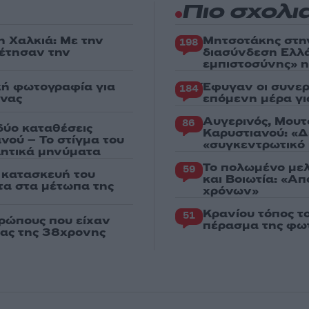
Πιο σχολι
η Χαλκιά: Με την
Μητσοτάκης στη
198
ρέτησαν την
διασύνδεση Ελλ
εμπιστοσύνης» η
κή φωτογραφία για
Έφυγαν οι συνερ
184
ένας
επόμενη μέρα γι
Αυγερινός, Μουτ
86
δύο καταθέσεις
Καρυστιανού: «Δ
νού – Το στίγμα του
«συγκεντρωτικό
ιλητικά μηνύματα
Το πολωμένο μελ
59
ν κατασκευή του
και Βοιωτία: «Α
χτα στα μέτωπα της
χρόνων»
Κρανίου τόπος τ
51
ρώπους που είχαν
πέρασμα της φωτ
ιας της 38χρονης