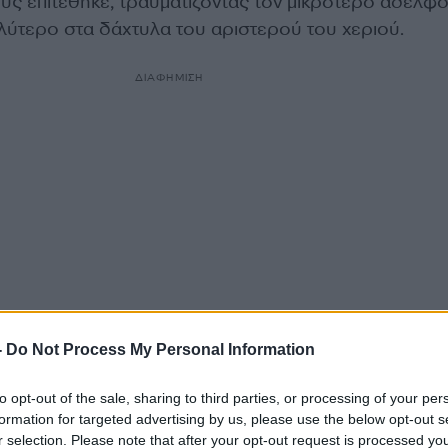
ους επιτέθηκε, τραυματίζοντας τον μικρότερο αδελφό
αλύτερο στα δάχτυλα του αριστερού του χεριού.
ΔΙΑΦΗΜΙΣΗ
-
Do Not Process My Personal Information
βοήθεια του πατέρα τους, πήγαν εσπευσμένα σε
to opt-out of the sale, sharing to third parties, or processing of your per
ό, ο οποίος έκανε 4-5 ράμματα στον καθένα, μιας και 
formation for targeted advertising by us, please use the below opt-out s
ά και ταυτόχρονα τους έδωσε φαρμακευτική αγωγή μ
r selection. Please note that after your opt-out request is processed y