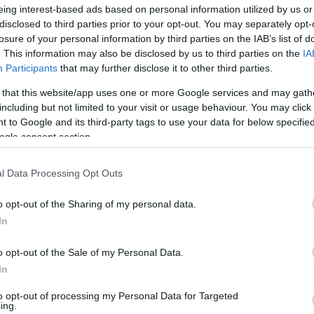
eing interest-based ads based on personal information utilized by us or
ποφευχθεί μόλυνση. «Έπιασα το σκυλί από το πίσω μ
disclosed to third parties prior to your opt-out. You may separately opt-
δα ότι είχε χώσει τα δόντια του στον ένα γιο μου, στο
losure of your personal information by third parties on the IAB’s list of
ίσει και αμέσως έφυγε νευριασμένο και έκανε επίθε
. This information may also be disclosed by us to third parties on the
IA
ου, στο πόδι. Τα παιδιά πονάνε πολύ στα σημεία
Participants
that may further disclose it to other third parties.
ύχομαι να μην τους μείνουν σημάδια» αναφέρει ο πα
 that this website/app uses one or more Google services and may gath
ει συνέχεια στο θέμα, μόνο θα επιστρέψει το σκυλί
including but not limited to your visit or usage behaviour. You may click 
 to Google and its third-party tags to use your data for below specifi
ogle consent section.
l Data Processing Opt Outs
o opt-out of the Sharing of my personal data.
ΔΙΑΦΗΜΙΣΗ
In
o opt-out of the Sale of my Personal Data.
In
to opt-out of processing my Personal Data for Targeted
ing.