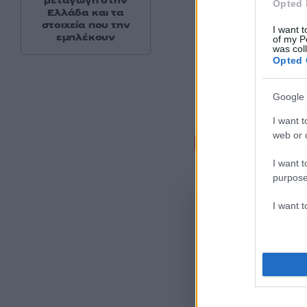
μεταγωγή στην
Opted 
Ελλάδα και τα
στοιχεία που την
I want t
εμπλέκουν
of my P
was col
Opted 
Google 
I want t
Σχόλι
web or d
I want t
purpose
I want 