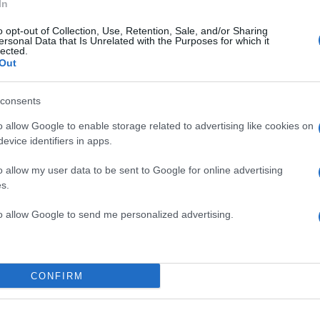
In
o opt-out of Collection, Use, Retention, Sale, and/or Sharing
ersonal Data that Is Unrelated with the Purposes for which it
lected.
Out
consents
o allow Google to enable storage related to advertising like cookies on
α
evice identifiers in apps.
o allow my user data to be sent to Google for online advertising
s.
to allow Google to send me personalized advertising.
Σχολίασε εδώ
50
CONFIRM