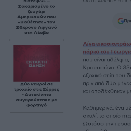
πιστέψω» –
ΦΩΤΟ ΑΡΧΕΙΟΥ EUROKI
Σοκαρισμένο το
ζευγάρι
Αμερικανών που
Προ
«υιοθέτησε» τον
26χρονο Αφγανό
στη Λέσβο
Λίγα εικοσιτετράω
πάρκο του Γεωργι
που είναι αδέλφια,
Κρουσσώνα. Ο 33χρ
εξοχικό σπίτι που 
πριν από δύο μήνε
Δύο νεκροί σε
τροχαίο στις Σέρρες
και αποδέχθηκαν με
- Αυτοκίνητο
συγκρούστηκε με
φορτηγό
Καθημερινά, ένα μέλ
σκυλί, το οποίο ήτ
Ωστόσο την περασμ