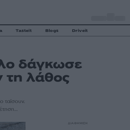
o
Αθήνα
30
C
a
Tasteit
Blogs
Driveit
υλο δάγκωσε
ν τη λάθος
ο ταϊσουν.
τηση...
ΔΙΑΦΗΜΙΣΗ