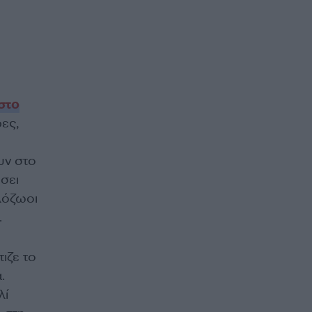
στο
ες,
υν στο
ήσει
λόζωοι
.
τιζε το
.
λί