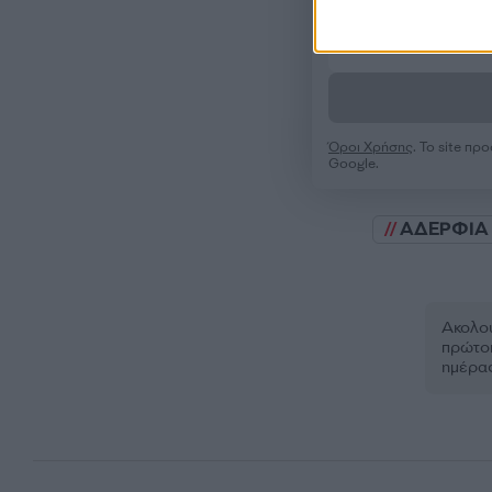
Όροι Χρήσης
. Το site π
Google.
ΑΔΕΡΦΙΑ
Ακολου
πρώτοι
ημέρα