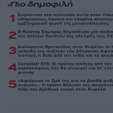
Πιο δημοφιλή
1
Συγκίνηση στο τελευταίο αντίο στον Λάκ
«Φάμπρικα», λαούτο και κλαρίνα αποχαι
εμβληματική φωνή της μεταπολίτευσης
2
Ο Κώστας Σαμαράς δημοσίευσε μία παιδι
την επέτειο θανάτου της αδελφής του, Λ
3
Δολοφονία Βρετανίδας στην Κυψέλη: Οι 
«κλειδί» της συζύγου του 26χρονου Αφγα
κινητού, η θεία από την Ινδία και τα απε
4
Canadair 515: Οι πρώτες εικόνες από τη
αεροσκάφους που θα επιχειρεί και τη νύ
φωτιάς
5
«Αφιέρωσε τη ζωή της στο να βοηθά ανθ
ανάγκη» - Η πρώτη δήλωση της οικογένε
Λίζα που βρέθηκε νεκρή στην Κυψέλη