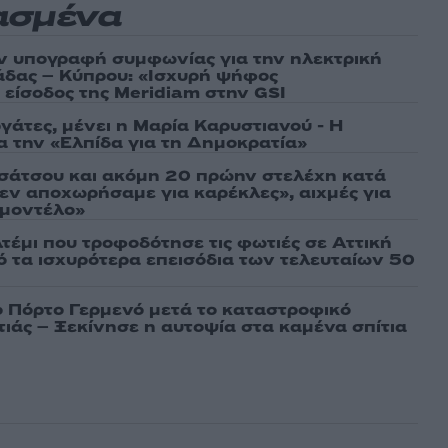
ασμένα
ν υπογραφή συμφωνίας για την ηλεκτρική
άδας – Κύπρου: «Ισχυρή ψήφος
 είσοδος της Meridiam στην GSI
γάτες, μένει η Μαρία Καρυστιανού - Η
α την «Ελπίδα για τη Δημοκρατία»
σάτσου και ακόμη 20 πρώην στελέχη κατά
εν αποχωρήσαμε για καρέκλες», αιχμές για
 μοντέλο»
τέμι που τροφοδότησε τις φωτιές σε Αττική
πό τα ισχυρότερα επεισόδια των τελευταίων 50
ο Πόρτο Γερμενό μετά το καταστροφικό
ιάς – Ξεκίνησε η αυτοψία στα καμένα σπίτια