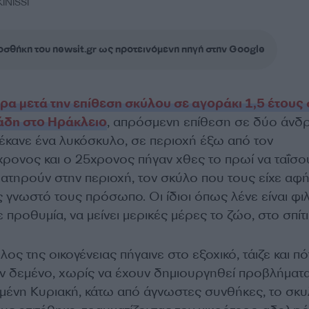
NISSI
σθήκη του newsit.gr ως προτεινόμενη πηγή στην Google
ρα μετά την επίθεση σκύλου σε αγοράκι 1,5 έτους 
άδη στο Ηράκλειο
, απρόσμενη επίθεση σε δύο άνδρ
 έκανε ένα λυκόσκυλο, σε περιοχή έξω από τον
ονος και ο 25χρονος πήγαν χθες το πρωί να ταΐσο
διατηρούν στην περιοχή, τον σκύλο που τους είχε αφ
ς γνωστό τους πρόσωπο. Οι ίδιοι όπως λένε είναι φι
 προθυμία, να μείνει μερικές μέρες το ζώο, στο σπίτι
ος της οικογένειας πήγαινε στο εξοχικό, τάιζε και πό
αν δεμένο, χωρίς να έχουν δημιουργηθεί προβλήματα
ένη Κυριακή, κάτω από άγνωστες συνθήκες, το σκυ