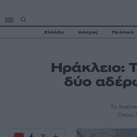
Μετάβαση
σε
περιεχόμενο
Ελλάδα
Κόσμος
Πολιτική
Ηράκλειο: 
δύο αδέρφ
Το λυκόσκ
Όπως λ