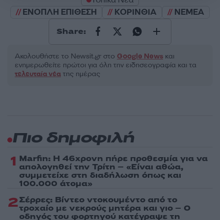
ΕΝΟΠΛΗ ΕΠΙΘΕΣΗ
ΚΟΡΙΝΘΙΑ
ΝΕΜΕΑ
Share:
Ακολουθήστε το Νewsit.gr στο
Google News
και
ενημερωθείτε πρώτοι για όλη την ειδησεογραφία και τα
τελευταία νέα
της ημέρας
Πιο δημοφιλή
1
Marfin: Η 46χρονη πήρε προθεσμία για να
απολογηθεί την Τρίτη – «Είναι αθώα,
συμμετείχε στη διαδήλωση όπως και
100.000 άτομα»
2
Σέρρες: Βίντεο ντοκουμέντο από το
τροχαίο με νεκρούς μητέρα και γιο – Ο
οδηγός του φορτηγού κατέγραψε τη