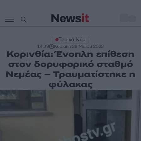
Μετάβαση
σε
o
27
περιεχόμενο
Τοπικά Νέα
14:39
Κυριακή 28 Μαΐου 2023
Κορινθία: Ένοπλη επίθεση
στον δορυφορικό σταθμό
Νεμέας – Τραυματίστηκε η
φύλακας