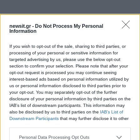
newsit.gr -
Do Not Process My Personal
Information
If you wish to opt-out of the sale, sharing to third parties, or
processing of your personal or sensitive information for
targeted advertising by us, please use the below opt-out
section to confirm your selection. Please note that after your
opt-out request is processed you may continue seeing
interest-based ads based on personal information utilized by
us or personal information disclosed to third parties prior to
your opt-out. You may separately opt-out of the further
disclosure of your personal information by third parties on the
IAB’s list of downstream participants. This information may
also be disclosed by us to third parties on the
IAB’s List of
Downstream Participants
that may further disclose it to other
third parties.
Ο δορυφορικός σταθμός της Νεμέας
Please note that this website/app uses one or more Google
διαχειρίζεται από τον ΟΤΕ, και είναι ο ένας από
Personal Data Processing Opt Outs