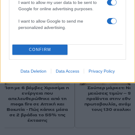
I want to allow my user data to be sent to
Google for online advertising purposes.
I want to allow Google to send me
Αν τα χάσατε
personalized advertising.
CONFIRM
Data Deletion
Data Access
Privacy Policy
Ίση με 6 βόμβες Χιροσίμα η
Σούπερ μάρκετ: Νέε
ενέργεια που
μειώσεις τιμών – 91
απελευθερώθηκε από τη
προϊόντα στην εθνι
mega fire σε Αττική και
πρωτοβουλία, ανάμε
Βοιωτία - Πώς κάηκε μέσα
τους 130 σχολικά
σε 2 βράδια το 55% της
έκτασης