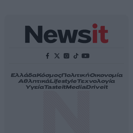
Ελλάδα
Κόσμος
Πολιτική
Οικονομία
Αθλητικά
Lifestyle
Τεχνολογία
Υγεία
Tasteit
Media
Driveit