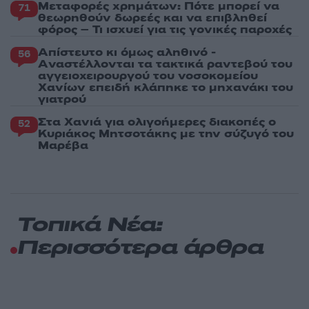
Μεταφορές χρημάτων: Πότε μπορεί να
71
θεωρηθούν δωρεές και να επιβληθεί
φόρος – Τι ισχυεί για τις γονικές παροχές
Απίστευτο κι όμως αληθινό -
56
Aναστέλλονται τα τακτικά ραντεβού του
αγγειοχειρουργού του νοσοκομείου
Χανίων επειδή κλάπηκε το μηχανάκι του
γιατρού
Στα Χανιά για ολιγοήμερες διακοπές ο
52
Κυριάκος Μητσοτάκης με την σύζυγό του
Μαρέβα
Τοπικά Νέα:
Περισσότερα άρθρα