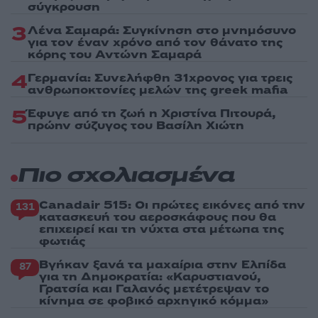
σύγκρουση
3
Λένα Σαμαρά: Συγκίνηση στο μνημόσυνο
για τον έναν χρόνο από τον θάνατο της
κόρης του Αντώνη Σαμαρά
4
Γερμανία: Συνελήφθη 31χρονος για τρεις
ανθρωποκτονίες μελών της greek mafia
5
Έφυγε από τη ζωή η Χριστίνα Πιτουρά,
πρώην σύζυγος του Βασίλη Χιώτη
Πιο σχολιασμένα
Canadair 515: Οι πρώτες εικόνες από την
131
κατασκευή του αεροσκάφους που θα
επιχειρεί και τη νύχτα στα μέτωπα της
φωτιάς
Βγήκαν ξανά τα μαχαίρια στην Ελπίδα
87
για τη Δημοκρατία: «Καρυστιανού,
Γρατσία και Γαλανός μετέτρεψαν το
κίνημα σε φοβικό αρχηγικό κόμμα»