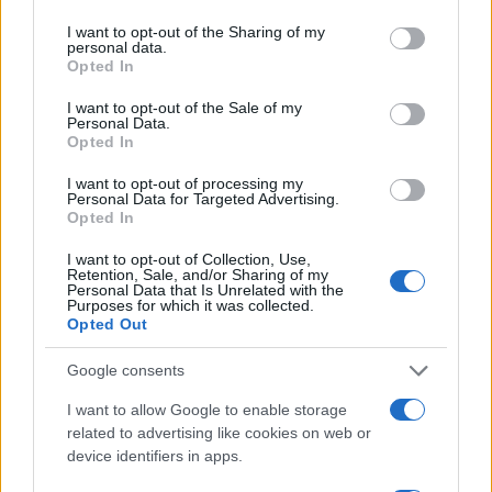
services and may gather and store information including but
τους δυο δορυφορικούς σταθμούς που
not limited to your visit or usage behaviour. You may click to
I want to opt-out of the Sharing of my
υπάρχουν στη χώρα. Στο χώρο επίσκεψης
personal data.
grant or deny consent to Google and its third-party tags to
Opted In
βρίσκονται εγκατεστημένοι πάνω από 10
use your data for below specified purposes in below Google
consent section.
τερματικοί σταθμοί παγκόσμιων οίκων
I want to opt-out of the Sale of my
Personal Data.
δορυφορικών επικοινωνιών.
Opted In
I want to opt-out of processing my
Πηγή:
korinthostv.gr
Personal Data for Targeted Advertising.
Opted In
ΔΙΑΦΗΜΙΣΗ
I want to opt-out of Collection, Use,
Retention, Sale, and/or Sharing of my
Personal Data that Is Unrelated with the
Purposes for which it was collected.
Opted Out
Google consents
I want to allow Google to enable storage
related to advertising like cookies on web or
device identifiers in apps.