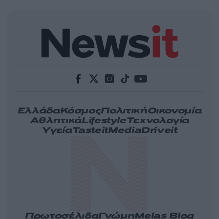
Ελλάδα
Κόσμος
Πολιτική
Οικονομία
Αθλητικά
Lifestyle
Τεχνολογία
Υγεία
Tasteit
Media
Driveit
Πρωτοσέλιδα
Γνώμη
Melas Blog