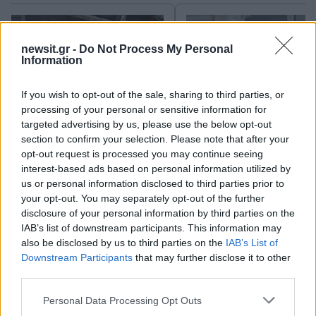
newsit.gr -
Do Not Process My Personal
Information
If you wish to opt-out of the sale, sharing to third parties, or
processing of your personal or sensitive information for
targeted advertising by us, please use the below opt-out
section to confirm your selection. Please note that after your
Σοκαριστική υπόθεση στην
Μυστράς: Αλλαγή στ
opt-out request is processed you may continue seeing
Κρήτη: Τουρίστας ρωτούσε
υπερασπιστική γραμμή
πόσο να πληρώσει για να
55χρονου που έκρυψε
interest-based ads based on personal information utilized by
ασελγήσει σε 10χρονο
νεκρό πατέρα του σ
us or personal information disclosed to third parties prior to
κορίτσι - Το παιδί καθόταν
καταψύκτη – Η αγά
your opt-out. You may separately opt-out of the further
αμέριμνο σε αυλή
στους γονείς και η
disclosure of your personal information by third parties on the
επιχείρησης
διαφωνία με την αδε
IAB’s list of downstream participants. This information may
του
also be disclosed by us to third parties on the
IAB’s List of
Downstream Participants
that may further disclose it to other
third parties.
Σχόλια
Please note that this website/app uses one or more Google
Personal Data Processing Opt Outs
services and may gather and store information including but