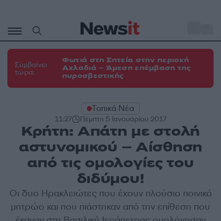
Μετάβαση
σε
o
31
περιεχόμενο
Φωτιά στη Σητεία στην περιοχή
Συμβαίνει
Αχλαδιά – Άμεση επέμβαση της
τώρα:
πυροσβεστικής
Τοπικά Νέα
11:27
Πέμπτη 5 Ιανουαρίου 2017
Κρήτη: Απάτη με στολή
αστυνομικού – Αίσθηση
από τις ομολογίες του
διδύμου!
Οι δυο Ηρακλειώτες που έχουν πλούσιο ποινικό
μητρώο και που πιάστηκαν από την επίθεση που
έκαναν στη Βασιλική Ιεράπετρας ομολόγησαν