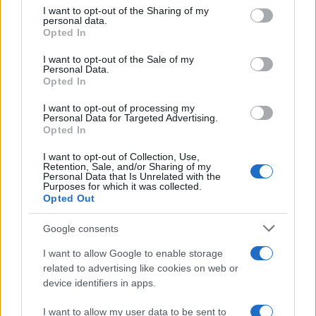
not limited to your visit or usage behaviour. You may click to
I want to opt-out of the Sharing of my
personal data.
grant or deny consent to Google and its third-party tags to
Opted In
use your data for below specified purposes in below Google
Σχολίασε εδώ
consent section.
I want to opt-out of the Sale of my
Personal Data.
Opted In
50 /50
I want to opt-out of processing my
Personal Data for Targeted Advertising.
Opted In
I want to opt-out of Collection, Use,
Retention, Sale, and/or Sharing of my
2000 /2000
Personal Data that Is Unrelated with the
Purposes for which it was collected.
Υποβολή σχολίου
Opted Out
Google consents
Όροι Χρήσης
. Το site προστατεύεται από reCAPTCHA, ισχύουν
Πολιτική Απορρήτου
&
Όροι Χρήσης
της Google.
I want to allow Google to enable storage
Τοπικά Νέα
related to advertising like cookies on web or
ΑΠΑΤΗ
ΔΙΑΡΡΗΚΤΕΣ
ΚΡΗΤΗ
device identifiers in apps.
ΣΥΛΛΗΨΕΙΣ
I want to allow my user data to be sent to