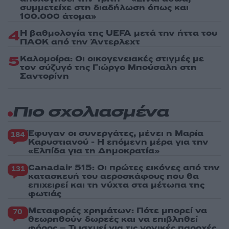
συμμετείχε στη διαδήλωση όπως και
100.000 άτομα»
4
Η βαθμολογία της UEFA μετά την ήττα του
ΠΑΟΚ από την Άντερλεχτ
5
Καλομοίρα: Οι οικογενειακές στιγμές με
τον σύζυγό της Γιώργο Μπούσαλη στη
Σαντορίνη
Πιο σχολιασμένα
Έφυγαν οι συνεργάτες, μένει η Μαρία
184
Καρυστιανού - Η επόμενη μέρα για την
«Ελπίδα για τη Δημοκρατία»
Canadair 515: Οι πρώτες εικόνες από την
131
κατασκευή του αεροσκάφους που θα
επιχειρεί και τη νύχτα στα μέτωπα της
φωτιάς
Μεταφορές χρημάτων: Πότε μπορεί να
70
θεωρηθούν δωρεές και να επιβληθεί
φόρος – Τι ισχυεί για τις γονικές παροχές