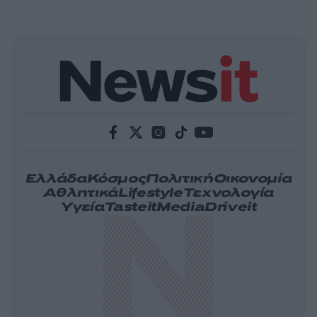
Ελλάδα
Κόσμος
Πολιτική
Οικονομία
Αθλητικά
Lifestyle
Τεχνολογία
Υγεία
Tasteit
Media
Driveit