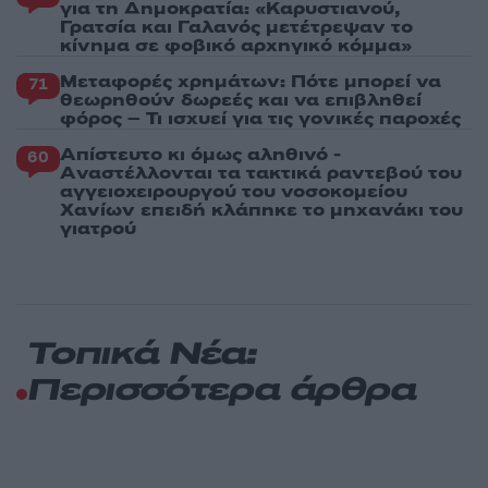
για τη Δημοκρατία: «Καρυστιανού,
Γρατσία και Γαλανός μετέτρεψαν το
κίνημα σε φοβικό αρχηγικό κόμμα»
Μεταφορές χρημάτων: Πότε μπορεί να
71
θεωρηθούν δωρεές και να επιβληθεί
φόρος – Τι ισχυεί για τις γονικές παροχές
Απίστευτο κι όμως αληθινό -
60
Aναστέλλονται τα τακτικά ραντεβού του
αγγειοχειρουργού του νοσοκομείου
Χανίων επειδή κλάπηκε το μηχανάκι του
γιατρού
Τοπικά Νέα:
Περισσότερα άρθρα