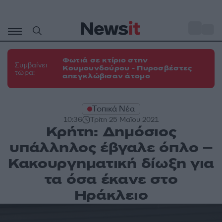
Μετάβαση
σε
o
31
περιεχόμενο
Φωτιά σε κτίριο στην
Συμβαίνει
Κουμουνδούρου - Πυροσβέστες
τώρα:
απεγκλώβισαν άτομο
Τοπικά Νέα
10:36
Τρίτη 25 Μαΐου 2021
Κρήτη: Δημόσιος
υπάλληλος έβγαλε όπλο –
Κακουργηματική δίωξη για
τα όσα έκανε στο
Ηράκλειο