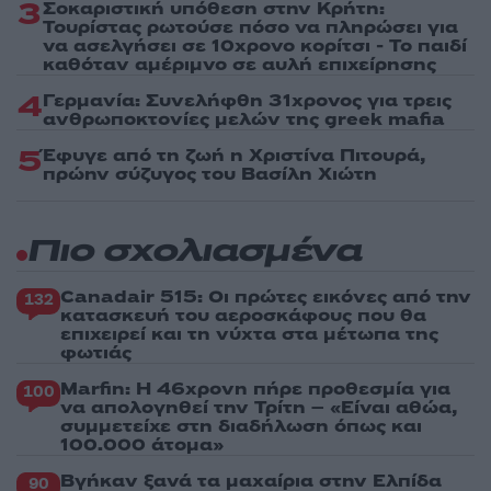
3
Σοκαριστική υπόθεση στην Κρήτη:
Τουρίστας ρωτούσε πόσο να πληρώσει για
να ασελγήσει σε 10χρονο κορίτσι - Το παιδί
καθόταν αμέριμνο σε αυλή επιχείρησης
4
Γερμανία: Συνελήφθη 31χρονος για τρεις
ανθρωποκτονίες μελών της greek mafia
5
Έφυγε από τη ζωή η Χριστίνα Πιτουρά,
πρώην σύζυγος του Βασίλη Χιώτη
Πιο σχολιασμένα
Canadair 515: Οι πρώτες εικόνες από την
132
κατασκευή του αεροσκάφους που θα
επιχειρεί και τη νύχτα στα μέτωπα της
φωτιάς
Marfin: Η 46χρονη πήρε προθεσμία για
100
να απολογηθεί την Τρίτη – «Είναι αθώα,
συμμετείχε στη διαδήλωση όπως και
100.000 άτομα»
Βγήκαν ξανά τα μαχαίρια στην Ελπίδα
90