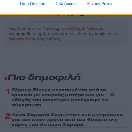
ΚΡΗΤΗ
ΟΠΛΟ
Data Deletion
Data Access
Privacy Policy
Share:
Ακολουθήστε το Νewsit.gr στο
Google News
και
ενημερωθείτε πρώτοι για όλη την ειδησεογραφία και τα
τελευταία νέα
της ημέρας
Πιο δημοφιλή
1
Σέρρες: Βίντεο ντοκουμέντο από το
τροχαίο με νεκρούς μητέρα και γιο – Ο
οδηγός του φορτηγού κατέγραψε τη
σύγκρουση
2
Λένα Σαμαρά: Συγκίνηση στο μνημόσυνο
για τον έναν χρόνο από τον θάνατο της
κόρης του Αντώνη Σαμαρά