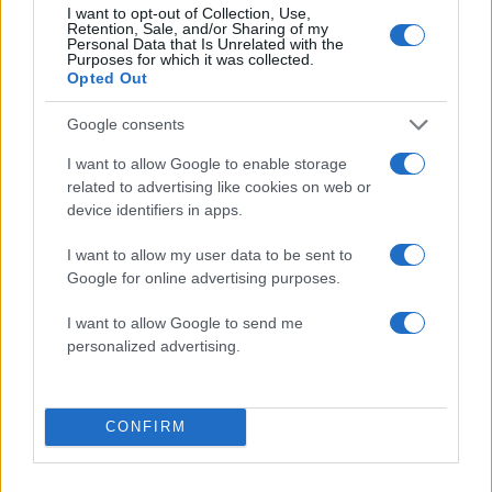
I want to opt-out of Collection, Use,
Retention, Sale, and/or Sharing of my
Personal Data that Is Unrelated with the
Purposes for which it was collected.
Opted Out
Σχολίασε εδώ
Google consents
I want to allow Google to enable storage
50 /50
related to advertising like cookies on web or
device identifiers in apps.
I want to allow my user data to be sent to
Google for online advertising purposes.
2000 /2000
I want to allow Google to send me
Υποβολή σχολίου
personalized advertising.
Όροι Χρήσης
. Το site προστατεύεται από reCAPTCHA, ισχύουν
Πολιτική Απορρήτου
&
Όροι Χρήσης
της Google.
CONFIRM
Τοπικά Νέα
ΔΗΜΟΣΙΟΣ ΥΠΑΛΛΗΛΟΣ
ΗΡΑΚΛΕΙΟ