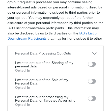
opt-out request is processed you may continue seeing
interest-based ads based on personal information utilized by
Αν τα χάσατε
us or personal information disclosed to third parties prior to
your opt-out. You may separately opt-out of the further
disclosure of your personal information by third parties on the
IAB’s list of downstream participants. This information may
also be disclosed by us to third parties on the
IAB’s List of
Downstream Participants
that may further disclose it to other
third parties.
Please note that this website/app uses one or more Google
Personal Data Processing Opt Outs
services and may gather and store information including but
not limited to your visit or usage behaviour. You may click to
I want to opt-out of the Sharing of my
Marfin: «Δεν υπάρχει
Το 5ο πακέτο βίντεο 
personal data.
grant or deny consent to Google and its third-party tags to
ταυτοποίηση» λέει ο
φωτογραφιών με UFO 
Opted In
use your data for below specified purposes in below Google
δικηγόρος της 46χρονης –
το Πεντάγωνο - Το
consent section.
Η ξανθιά κοτσίδα και η
«τρίγωνο» και οι «ψυχ
I want to opt-out of the Sale of my
Personal Data.
εξέταση του 2022 για την
σφαίρες»
Opted In
ίδια υπόθεση
I want to opt-out of processing my
Personal Data for Targeted Advertising.
Σχόλια
Opted In