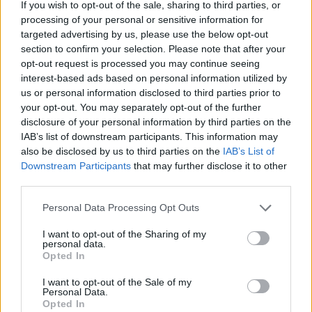
If you wish to opt-out of the sale, sharing to third parties, or
processing of your personal or sensitive information for
targeted advertising by us, please use the below opt-out
section to confirm your selection. Please note that after your
opt-out request is processed you may continue seeing
interest-based ads based on personal information utilized by
us or personal information disclosed to third parties prior to
your opt-out. You may separately opt-out of the further
disclosure of your personal information by third parties on the
IAB’s list of downstream participants. This information may
Αν τα χάσατε
also be disclosed by us to third parties on the
IAB’s List of
Downstream Participants
that may further disclose it to other
third parties.
Please note that this website/app uses one or more Google
Personal Data Processing Opt Outs
services and may gather and store information including but
not limited to your visit or usage behaviour. You may click to
I want to opt-out of the Sharing of my
personal data.
grant or deny consent to Google and its third-party tags to
Opted In
use your data for below specified purposes in below Google
consent section.
I want to opt-out of the Sale of my
Personal Data.
Κόκκινος συναγερμός για
Πάρος: «Αν ήταν κάπο
Opted In