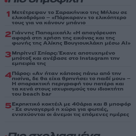
Πιο δημοφιλή
1
Μετέτρεψαν το Σαρακήνικο της Μήλου σε
ελικοδρόμιο – «Πάρκαραν» το ελικόπτερο
τους για να κάνουν μπάνιο
2
Γιάννης Παπαμιχαήλ: «Η απαγόρευση
αφορά στη χρήση της εικόνας και της
φωνής της Αλίκης Βουγιουκλάκη μέσω AI»
3
Μπρίτνεϊ Σπίαρς: Έκανε αποτυχημένο
μπότοξ και ανέβασε στο Instagram την
εμπειρία της
4
Πάρος: «Αν ήταν κάποιος πάνω από την
πισίνα, δε θα είχα θρηνήσει το παιδί μου» –
Η σπαρακτική περιγραφή του πατέρα και
τα κενά στους ισχυρισμούς του ιδιοκτήτη
του beach bar
5
Εκρηκτικό κοκτέιλ με 40άρια και 8 μποφόρ
- Σε συναγερμό η χώρα για φωτιές,
ενισχύονται οι άνεμοι τις επόμενες ημέρες