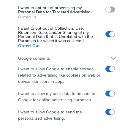
τους θυελλώδεις ανέμους
πάνω από την πισίνα, δ
που θα αγγίξουν και 9
είχα θρηνήσει το παιδί 
I want to opt-out of processing my
μποφόρ - Οι περιοχές που
– Η σπαρακτική περιγ
Personal Data for Targeted Advertising.
ανησυχούν τους ειδικούς
του πατέρα και τα κε
Opted In
στους ισχυρισμούς τ
ιδιοκτήτη του beach 
I want to opt-out of Collection, Use,
Retention, Sale, and/or Sharing of my
Personal Data that Is Unrelated with the
Purposes for which it was collected.
Σχόλια
Opted Out
Google consents
I want to allow Google to enable storage
related to advertising like cookies on web or
Σχολίασε εδώ
device identifiers in apps.
I want to allow my user data to be sent to
50 /50
Google for online advertising purposes.
I want to allow Google to send me
personalized advertising.