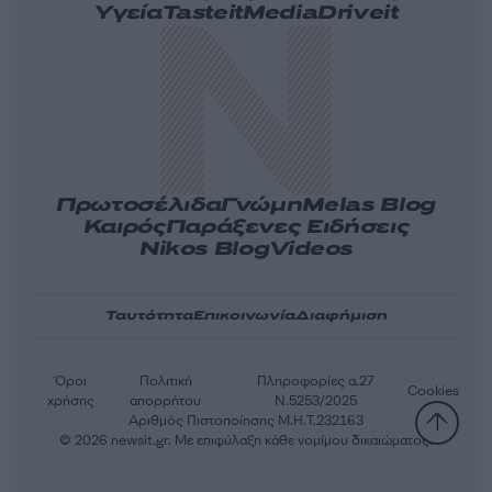
Υγεία
Tasteit
Media
Driveit
Πρωτοσέλιδα
Γνώμη
Melas Blog
Καιρός
Παράξενες Ειδήσεις
Nikos Blog
Videos
Ταυτότητα
Επικοινωνία
Διαφήμιση
Όροι
Πολιτική
Πληροφορίες α.27
Cookies
χρήσης
απορρήτου
Ν.5253/2025
Αριθμός Πιστοποίησης Μ.Η.Τ.232163
© 2026 newsit.gr. Με επιφύλαξη κάθε νομίμου δικαιώματος.