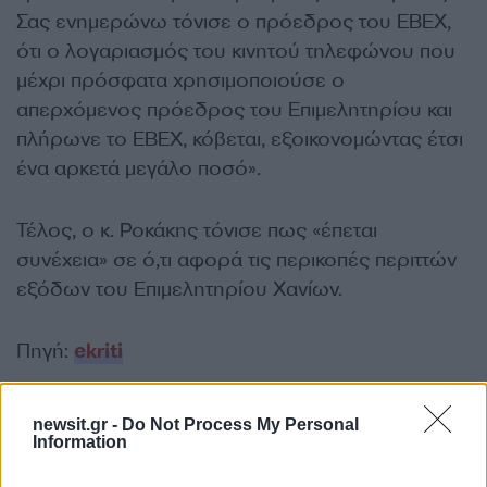
Σας ενημερώνω τόνισε ο πρόεδρος του ΕΒΕΧ,
ότι ο λογαριασμός του κινητού τηλεφώνου που
μέχρι πρόσφατα χρησιμοποιούσε ο
απερχόμενος πρόεδρος του Επιμελητηρίου και
πλήρωνε το ΕΒΕΧ, κόβεται, εξοικονομώντας έτσι
ένα αρκετά μεγάλο ποσό».
Τέλος, ο κ. Ροκάκης τόνισε πως «έπεται
συνέχεια» σε ό,τι αφορά τις περικοπές περιττών
εξόδων του Επιμελητηρίου Χανίων.
Πηγή:
ekriti
ΔΙΑΦΗΜΙΣΗ
newsit.gr -
Do Not Process My Personal
Information