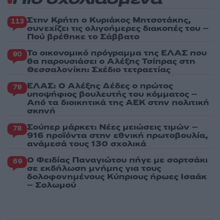
Πιο σχολιασμένα
Στην Κρήτη ο Κυριάκος Μητσοτάκης,
113
συνεχίζει τις ολιγοήμερες διακοπές του –
Πού βρέθηκε το Σάββατο
Το οικονομικό πρόγραμμα της ΕΛΑΣ που
90
θα παρουσιάσει ο Αλέξης Τσίπρας στη
Θεσσαλονίκη: Σχέδιο τετραετίας
ΕΛΑΣ: Ο Αλέξης Δέδες ο πρώτος
79
υποψήφιος βουλευτής του κόμματος –
Από τα διοικητικά της ΑΕΚ στην πολιτική
σκηνή
Σούπερ μάρκετ: Νέες μειώσεις τιμών –
78
916 προϊόντα στην εθνική πρωτοβουλία,
ανάμεσά τους 130 σχολικά
Ο Φειδίας Παναγιώτου πήγε με σορτσάκι
69
σε εκδήλωση μνήμης για τους
δολοφονημένους Κύπριους ήρωες Ισαάκ
– Σολωμού