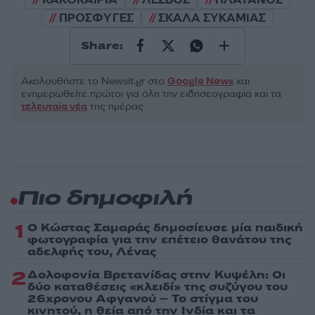
ΠΡΟΣΦΥΓΕΣ
ΣΚΑΛΑ ΣΥΚΑΜΙΑΣ
Share:
Ακολουθήστε το Νewsit.gr στο
Google News
και
ενημερωθείτε πρώτοι για όλη την ειδησεογραφία και τα
τελευταία νέα
της ημέρας
Πιο δημοφιλή
1
Ο Κώστας Σαμαράς δημοσίευσε μία παιδική
φωτογραφία για την επέτειο θανάτου της
αδελφής του, Λένας
2
Δολοφονία Βρετανίδας στην Κυψέλη: Οι
δύο καταθέσεις «κλειδί» της συζύγου του
26χρονου Αφγανού – Το στίγμα του
κινητού, η θεία από την Ινδία και τα