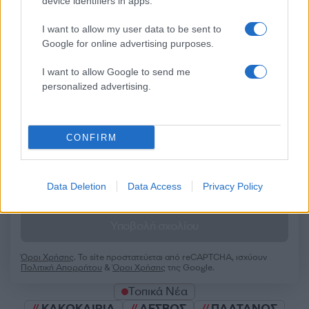
Σχόλια
device identifiers in apps.
I want to allow my user data to be sent to
Google for online advertising purposes.
Σχολίασε εδώ
I want to allow Google to send me
personalized advertising.
50 /50
CONFIRM
Data Deletion
Data Access
Privacy Policy
2000 /2000
Υποβολή σχολίου
Όροι Χρήσης
. Το site προστατεύεται από reCAPTCHA, ισχύουν
Πολιτική Απορρήτου
&
Όροι Χρήσης
της Google.
Τοπικά Νέα
ΚΑΚΟΚΑΙΡΙΑ
ΛΕΣΒΟΣ
ΠΛΑΤΑΝΟΣ