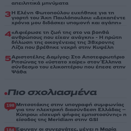
απειλητικά μηνύματα
3
Η Ελένη Φωτοπούλου ευχήθηκε για τη
γιορτή του Άκη Παυλόπουλου: «Δεκαπέντε
χρόνια μου διδάσκει υπομονή και αγάπη»
4
«Αφιέρωσε τη ζωή της στο να βοηθά
ανθρώπους που είχαν ανάγκη» - Η πρώτη
δήλωση της οικογένειας της 38χρονης
Λίζα που βρέθηκε νεκρή στην Κυψέλη
5
Αριστοτέλης Δαμίγος: Στο Αποτεφρωτήριο
Ριτσώνας το «ύστατο χαίρε» στον Έλληνα
σύνδεσμο του ελικοπτέρου που έπεσε στην
Ψάθα
Πιο σχολιασμένα
Μητσοτάκης στην υπογραφή συμφωνίας
198
για την ηλεκτρική διασύνδεση Ελλάδας –
Κύπρου: «Ισχυρή ψήφος εμπιστοσύνης» η
είσοδος της Meridiam στην GSI
Έφυγαν οι συνεργάτες, μένει η Μαρία
184