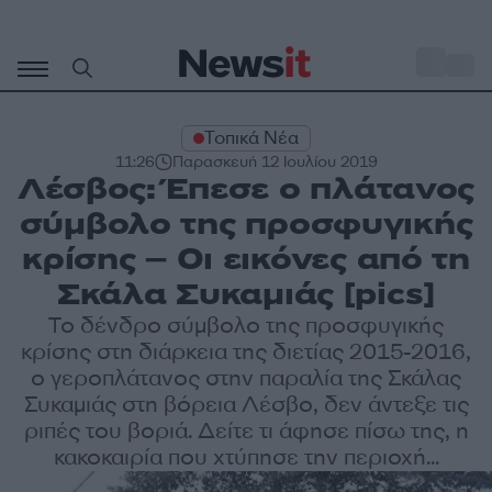
Μετάβαση
σε
o
33
περιεχόμενο
Τοπικά Νέα
11:26
Παρασκευή 12 Ιουλίου 2019
Λέσβος: Έπεσε ο πλάτανος
σύμβολο της προσφυγικής
κρίσης – Οι εικόνες από τη
Σκάλα Συκαμιάς [pics]
Το δένδρο σύμβολο της προσφυγικής
κρίσης στη διάρκεια της διετίας 2015-2016,
ο γεροπλάτανος στην παραλία της Σκάλας
Συκαμιάς στη βόρεια Λέσβο, δεν άντεξε τις
ριπές του βοριά. Δείτε τι άφησε πίσω της, η
κακοκαιρία που χτύπησε την περιοχή...