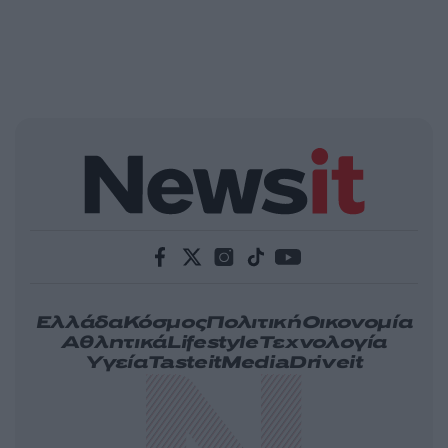
Ελλάδα
Κόσμος
Πολιτική
Οικονομία
Αθλητικά
Lifestyle
Τεχνολογία
Υγεία
Tasteit
Media
Driveit