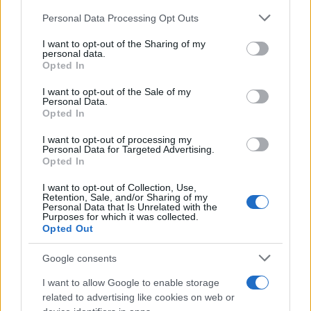
Please note that this website/app uses one or more Google
Personal Data Processing Opt Outs
services and may gather and store information including but
Αν τα χάσατε
not limited to your visit or usage behaviour. You may click to
I want to opt-out of the Sharing of my
personal data.
grant or deny consent to Google and its third-party tags to
Opted In
use your data for below specified purposes in below Google
consent section.
I want to opt-out of the Sale of my
Personal Data.
Opted In
I want to opt-out of processing my
Personal Data for Targeted Advertising.
Opted In
Μυστράς: 11 μήνες με
Τροχαίο στις Σέρρες
I want to opt-out of Collection, Use,
αναστολή στον 55χρονο
«Ξαφνικά μου ήρθε 
Retention, Sale, and/or Sharing of my
Personal Data that Is Unrelated with the
που έβαλε την σορό του
αυτοκίνητο, προσπάθ
Purposes for which it was collected.
πατέρα του σε καταψύκτη
να φύγω αριστερά» λέ
Opted Out
– «Ήταν ο τελευταίος
οδηγός του φορτηγ
άνθρωπος μου και ήθελα
Google consents
να τον βλέπω»
I want to allow Google to enable storage
related to advertising like cookies on web or