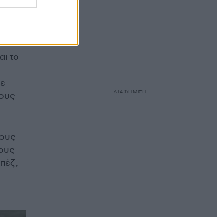
αι το
θε
ΔΙΑΦΗΜΙΣΗ
τους
τους
λους
πέζι,