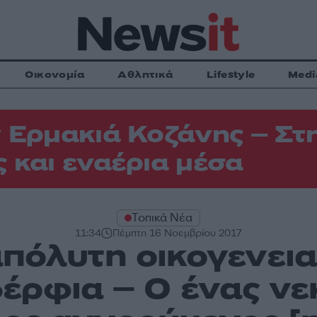
Οικονομία
Αθλητικά
Lifestyle
Medi
 Ερμακιά Κοζάνης – Στη
 και εναέρια μέσα
Τοπικά Νέα
11:34
Πέμπτη 16 Νοεμβρίου 2017
πόλυτη οικογενει
έρφια – Ο ένας νε