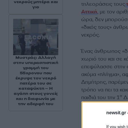
νεκρούς μητέρα και
τηλεοράσεις τους
τ
γιο
Αττική
, με τον αρ
ώρα, δεν μπορούσα
«δικός τους» άνθ
νεκρός.
Ένας άνθρωπος «δι
Μυστράς: Αλλαγή
χωριό του και σε κ
στην υπερασπιστική
επεφύλασσε στην ο
γραμμή του
55χρονου που
ακόμα «πλήγμα», α
έκρυψε τον νεκρό
Δημήτρης, παρέμεν
πατέρα του σε
καταψύκτη – Η
τρόπο να πει τα κα
αγάπη στους γονείς
η
παιδιά του την 1
Δε
και η διαφωνία με
την αδερφή του
newsit.gr 
If you wish 