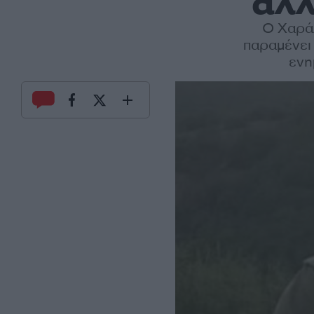
άλλ
Ο Χαρά
παραμένει 
ενη