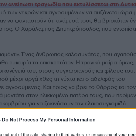
ην ανείπωτη τραγωδία που εκτυλίσσεται στη Δυτικ
ιθμό των νεκρών και αγνοουμένων να αυξάνεται ώρα μ
ν να φανταστούν ότι ανάμεσά τους θα βρισκόταν έ
ρωπος. Ο Χαράλαμπος Δημητρόπουλος, που εντοπίστ
αμάντι». Ένας άνθρωπος καλοσυνάτος, που αγαπούσ
άθε ευκαιρία το επισκεπτόταν. Η τραγική μοίρα όμως,
ικογένειά του, στους συγχωριανούς και φίλους του,
φού μέχρι αργά χθες τη νύχτα και ο αδελφός του
ε αγνοούμενος. Και ποιος να βρει το θάρρος και τον
κά μαντάτα στον ηλικιωμένο πατέρα τους, που περίμεν
κεμβρίου για να ξεκινήσουν την ελαιοσυγκομιδή…
-
Do Not Process My Personal Information
to opt-out of the sale, sharing to third parties, or processing of your per