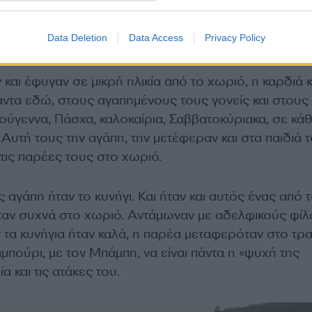
Data Deletion
Data Access
Privacy Policy
ιού και του χωριού
 και έφυγαν σε μικρή ηλικία από το χωριό, η καρδιά κ
άντα εδώ, στους αγαπημένους τους γονείς και στους
ούγεννα, Πάσχα, καλοκαίρια, Σαββατοκύριακα, σε κά
 Αυτή τους την αγάπη, την μετέφεραν και στα παιδιά 
 τις παρέες τους στο χωριό.
 αγάπη ήταν το κυνήγι. Και ήταν και αυτός ένας από 
αν συχνά στο χωριό. Αντάμωναν με αδελφικούς φί
 τα κυνήγια ήταν καλά, η παρέα μεταφερόταν στο τρα
αμπούρι, με τον Μπάμπη, να είναι πάντα η «ψυχή της
α και τις ατάκες του.