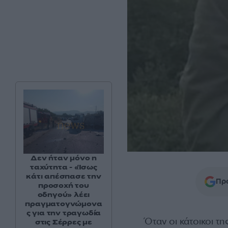
Δεν ήταν μόνο η
ταχύτητα - «Ίσως
κάτι απέσπασε την
Προ
προσοχή του
οδηγού» λέει
πραγματογνώμονα
ς για την τραγωδία
Όταν οι κάτοικοι τ
στις Σέρρες με