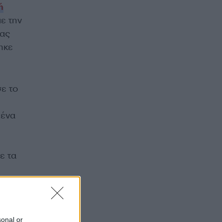
ή
ε την
νας
ηκε
ε το
 ένα
ε τα
sonal or