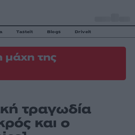
o
Αθήνα
34
C
a
Tasteit
Blogs
Driveit
 μάχη της
ακή τραγωδία
κρός και ο