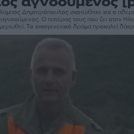
ος αγνοούμενος [p
λαμπος Δημητρόπουλος σκοτώθηκε και ο αδερ
αγνοούμενος. Ο πατέρας τους που ζει στην Ηλε
μερωθεί. Το οικογενειακό δράμα προκαλεί δάκρυ