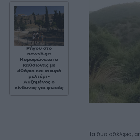
Ρήγου στο
newsit.gr:
Κορυφώνεται ο
καύσωνας με
40άρια και ισχυρό
μελτέμι -
Αυξημένος ο
κίνδυνος για φωτιές
Τα δυο αδέλφια, απ