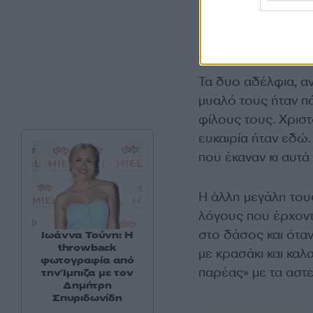
Λάτρεις του κυνηγ
Τα δυο αδέλφια, αν
μυαλό τους ήταν π
φίλους τους. Χριστ
ευκαιρία ήταν εδώ.
που έκαναν κι αυτά
Η άλλη μεγάλη τους
λόγους που έρχοντ
στο δάσος και όταν
Ιωάννα Τούνη: Η
throwback
με κρασάκι και καλ
φωτογραφία από
παρέας» με τα αστεί
την Ίμπιζα με τον
Δημήτρη
Σπυριδωνίδη