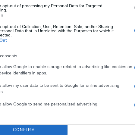
to opt-out of processing my Personal Data for Targeted
ing.
In
o opt-out of Collection, Use, Retention, Sale, and/or Sharing
ersonal Data that Is Unrelated with the Purposes for which it
lected.
Out
consents
φοράς και οι δυο, όταν τελείωσαν το σχολείο έφυγ
o allow Google to enable storage related to advertising like cookies on
πήγαν στην Αθήνα. Σπούδασαν, δούλεψαν σκληρά και
evice identifiers in apps.
γγελματικά. Έγιναν χρήσιμοι άνθρωποι στην κοινωνί
νας από το δικό του μετερίζι, τους συνανθρώπους τ
o allow my user data to be sent to Google for online advertising
s.
ύμενος ως τραπεζικός υπάλληλος, πήρε σύνταξη ω
to allow Google to send me personalized advertising.
άστημα της Ε.Τ.Ε στο Καματερό, ενώ ο άτυχος 54χρο
ματιοφορέας στο Λαϊκό Νοσοκομείο της Αθήνας. Κι 
ι χθες στις 3:00 το μεσημέρι, για τη βάρδιά του. Αλλ
CONFIRM