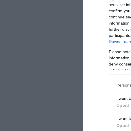
sensitive in
confirm you
continue se
information 
further disc
participants
Downstream 
Please note
information 
deny consent
in below Go
Persona
I want t
Opted 
I want t
Opted 