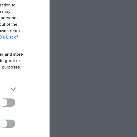
ection to
ou may
 personal
out of the
 downstream
B’s List of
er and store
to grant or
ed purposes