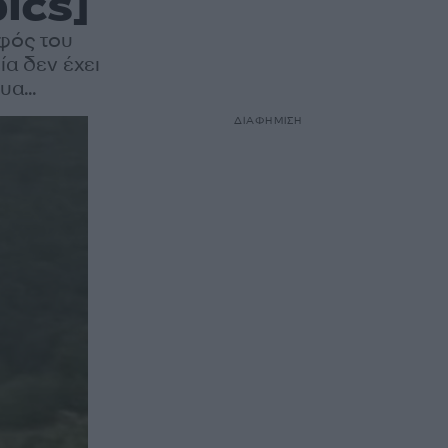
ics]
φός του
ία δεν έχει
α...
ΔΙΑΦΗΜΙΣΗ