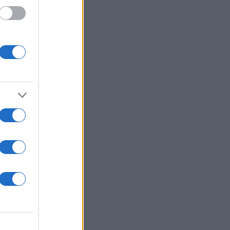
αν
α και
ους.
ς
νος,
εκεί
ά, δεν