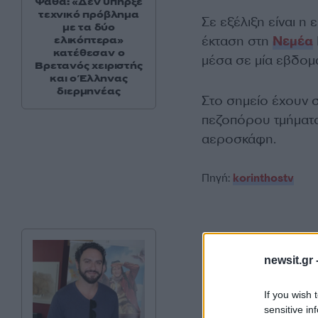
Ψάθα: «Δεν υπήρξε
τεχνικό πρόβλημα
Σε εξέλιξη είναι η
με τα δύο
έκταση στη
Νεμέα
ελικόπτερα»
κατέθεσαν ο
μέσα σε μία εβδομ
Βρετανός χειριστής
και ο Έλληνας
διερμηνέας
Στο σημείο έχουν 
πεζοπόρου τμήματο
αεροσκάφη.
Πηγή:
korinthostv
newsit.gr 
If you wish 
sensitive in