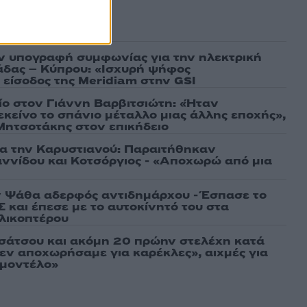
ασμένα
ν υπογραφή συμφωνίας για την ηλεκτρική
άδας – Κύπρου: «Ισχυρή ψήφος
 είσοδος της Meridiam στην GSI
τίο στον Γιάννη Βαρβιτσιώτη: «Ήταν
εκείνο το σπάνιο μέταλλο μιας άλλης εποχής»,
 Μητσοτάκης στον επικήδειο
ια την Καρυστιανού: Παραιτήθηκαν
ννίδου και Κοτσόργιος - «Αποχωρώ από μια
 Ψάθα αδερφός αντιδημάρχου - Έσπασε το
 και έπεσε με το αυτοκίνητό του στα
ελικοπτέρου
σάτσου και ακόμη 20 πρώην στελέχη κατά
εν αποχωρήσαμε για καρέκλες», αιχμές για
 μοντέλο»