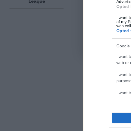
League
Advertis
Opted 
I want t
of my P
was col
Opted 
Google 
Όροι Χρήσης
. Το site π
Google.
I want t
web or d
I want t
purpose
I want 
Ακολου
πρώτοι
ημέρα