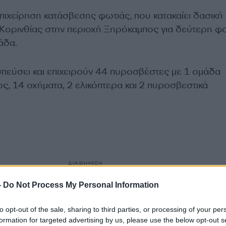
 επιχείρηση κατάσβεσης φωτιάς, που κατακαίει δασική
Κορινθίας στην περιοχή Ξηρόκαμπος για δεύτερη φ
άδα.
σπεύσει και επιχειρούν 44 πυροσβέστες με 1 ομάδα
ς, 14 οχήματα, 2 ελικόπτερα και 2 πυροσβεστικά
ΔΙΑΦΗΜΙΣΗ
-
Do Not Process My Personal Information
to opt-out of the sale, sharing to third parties, or processing of your per
formation for targeted advertising by us, please use the below opt-out s