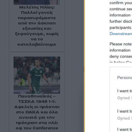
confirm you
Μελέτης Ηλίας:
continue se
Πολλοί γονείς
information 
παρασυρόμαστε
further disc
από την άσκηση
participants
εξουσίας και
ξεφεύγουμε, χωρίς
Downstream 
να το
Please note
καταλαβαίνουμε
information 
deny consent
in below Go
Σχόλι
Persona
I want t
Παναθηναϊκός –
Opted 
ΤΣΣΚΑ 1948 1-1:
Αφελείς οι πράσινοι
I want t
στο ΟΑΚΑ και όλα
ανοιχτά για την
Opted 
πρόκριση στα πλέι
οφ του Conference
I want 