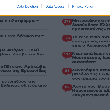
Data Deletion
Data Access
Privacy Policy
Πιο σχολι
ει η πλατφόρμα –
Μητσοτάκης στη
178
διασύνδεση Ελλ
εμπιστοσύνης» η
υφή του Κιθαιρώνα –
Το τελευταίο αν
134
φτιαγμένος από 
είπε ο Κυριάκος
με 40άρια - Πολύ
Νέες απώλειες γ
βοια, Λέσβο και Χίο
130
Μουτσάτσου, Ιωα
αυταπάτη»
 ταξίδι στην Αράχωβα
Συνελήφθη στην
άνατο της Βρετανίδας
63
μπλόκο της ΕΛΑΣ
συντρίμμια του 
α εντοπίζουν την
ε Έλληνας οδηγός από
Αυγερινός, Μουτ
62
Καρυστιανού: «Δ
«συγκεντρωτικό