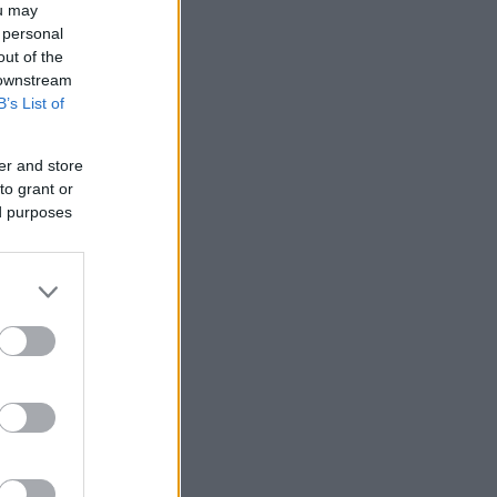
ou may
 personal
out of the
 downstream
B’s List of
er and store
to grant or
ed purposes
 /50