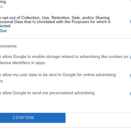
ing.
In
o opt-out of Collection, Use, Retention, Sale, and/or Sharing
ersonal Data that Is Unrelated with the Purposes for which it
2000 /
lected.
Out
Υποβολή σχολίου
consents
ροστατεύεται από reCAPTCHA, ισχύουν
Πολιτική Απορρήτου
&
Όροι Χρήσης
της
o allow Google to enable storage related to advertising like cookies on
Τοπικά Νέα
evice identifiers in apps.
ΝΕΜΕΑ
ΦΩΤΙΑ
o allow my user data to be sent to Google for online advertising
Share:
s.
to allow Google to send me personalized advertising.
θήστε το Νewsit.gr στο
Google News
και ενημερωθείτε
 για όλη την ειδησεογραφία και τα
τελευταία νέα
της
ς
CONFIRM