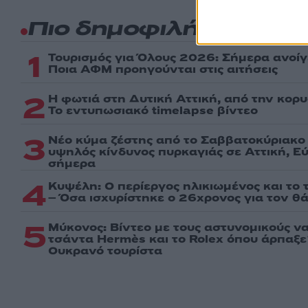
Πιο δημοφιλή
1
Τουρισμός για Όλους 2026: Σήμερα ανοίγ
Ποια ΑΦΜ προηγούνται στις αιτήσεις
2
Η φωτιά στη Δυτική Αττική, από την κορ
Το εντυπωσιακό timelapse βίντεο
3
Νέο κύμα ζέστης από το Σαββατοκύριακο 
υψηλός κίνδυνος πυρκαγιάς σε Αττική, Εύ
σήμερα
4
Κυψέλη: Ο περίεργος ηλικιωμένος και το
– Όσα ισχυρίστηκε ο 26χρονος για τον θ
5
Μύκονος: Βίντεο με τους αστυνομικούς ν
τσάντα Hermès και το Rolex όπου άρπαξ
Ουκρανό τουρίστα