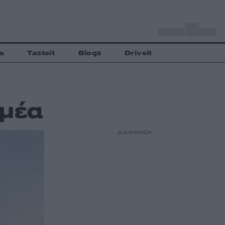
o
Αθήνα
29
C
a
Tasteit
Blogs
Driveit
εμέα
ΔΙΑΦΗΜΙΣΗ