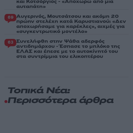
και Κοτσόργιος - «Αποχωρώ από μια
αυταπάτη»
Αυγερινός, Μουτσάτσου και ακόμη 20
69
πρώην στελέχη κατά Καρυστιανού: «Δεν
αποχωρήσαμε για καρέκλες», αιχμές για
«συγκεντρωτικό μοντέλο»
Συνελήφθη στην Ψάθα αδερφός
63
αντιδημάρχου - Έσπασε το μπλόκο της
ΕΛΑΣ και έπεσε με το αυτοκίνητό του
στα συντρίμμια του ελικοπτέρου
Τοπικά Νέα:
Περισσότερα άρθρα