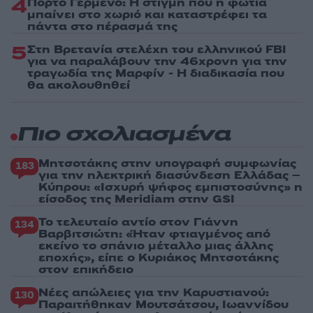
4
Πόρτο Γερμενό: Η στιγμή που η φωτιά
μπαίνει στο χωριό και καταστρέφει τα
πάντα στο πέρασμά της
5
Στη Βρετανία στελέχη του ελληνικού FBI
για να παραλάβουν την 46χρονη για την
τραγωδία της Μαρφίν - Η διαδικασία που
θα ακολουθηθεί
Πιο σχολιασμένα
Μητσοτάκης στην υπογραφή συμφωνίας
183
για την ηλεκτρική διασύνδεση Ελλάδας –
Κύπρου: «Ισχυρή ψήφος εμπιστοσύνης» η
είσοδος της Meridiam στην GSI
Το τελευταίο αντίο στον Γιάννη
134
Βαρβιτσιώτη: «Ήταν φτιαγμένος από
εκείνο το σπάνιο μέταλλο μιας άλλης
εποχής», είπε ο Κυριάκος Μητσοτάκης
στον επικήδειο
Νέες απώλειες για την Καρυστιανού:
130
Παραιτήθηκαν Μουτσάτσου, Ιωαννίδου