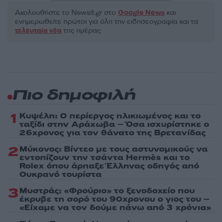
Ακολουθήστε το Νewsit.gr στο
Google News
και
ενημερωθείτε πρώτοι για όλη την ειδησεογραφία και τα
τελευταία νέα
της ημέρας
Πιο δημοφιλή
1
Κυψέλη: Ο περίεργος ηλικιωμένος και το
ταξίδι στην Αράχωβα – Όσα ισχυρίστηκε ο
26χρονος για τον θάνατο της Βρετανίδας
2
Μύκονος: Βίντεο με τους αστυνομικούς να
εντοπίζουν την τσάντα Hermès και το
Rolex όπου άρπαξε Έλληνας οδηγός από
Ουκρανό τουρίστα
3
Μυστράς: «Φρούριο» το ξενοδοχείο που
έκρυβε τη σορό του 90χρονου ο γιος του –
«Είχαμε να τον δούμε πάνω από 3 χρόνια»