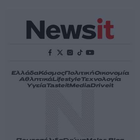
Ελλάδα
Κόσμος
Πολιτική
Οικονομία
Αθλητικά
Lifestyle
Τεχνολογία
Υγεία
Tasteit
Media
Driveit