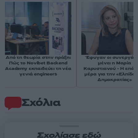
Από τη θεωρία στην πράξη:
Έφυγαν οι συνεργάτε
Πώς το Novibet Backend
μένει η Μαρία
Academy εκπαιδεύει τη νέα
Καρυστιανού - Η επόμ
γενιά engineers
μέρα για την «Ελπίδα 
Δημοκρατίας»
Σχόλια
Σχολίασε εδώ