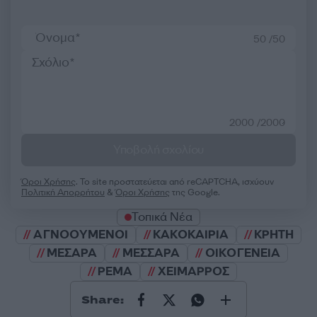
50 /50
2000 /2000
Υποβολή σχολίου
Όροι Χρήσης
. Το site προστατεύεται από reCAPTCHA, ισχύουν
Πολιτική Απορρήτου
&
Όροι Χρήσης
της Google.
Τοπικά Νέα
ΑΓΝΟΟΥΜΕΝΟΙ
ΚΑΚΟΚΑΙΡΙΑ
ΚΡΗΤΗ
ΜΕΣΑΡΑ
ΜΕΣΣΑΡΑ
ΟΙΚΟΓΕΝΕΙΑ
ΡΕΜΑ
ΧΕΙΜΑΡΡΟΣ
Share: