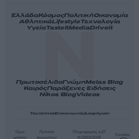
Ελλάδα
Κόσμος
Πολιτική
Οικονομία
Αθλητικά
Lifestyle
Τεχνολογία
Υγεία
Tasteit
Media
Driveit
Πρωτοσέλιδα
Γνώμη
Melas Blog
Καιρός
Παράξενες Ειδήσεις
Nikos Blog
Videos
Ταυτότητα
Επικοινωνία
Διαφήμιση
Όροι
Πολιτική
Πληροφορίες α.27
Cookies
χρήσης
απορρήτου
Ν.5253/2025