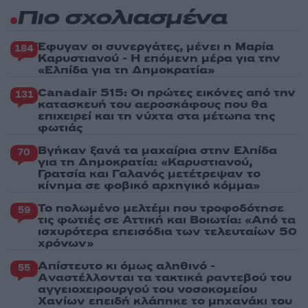
Πιο σχολιασμένα
Έφυγαν οι συνεργάτες, μένει η Μαρία
184
Καρυστιανού - Η επόμενη μέρα για την
«Ελπίδα για τη Δημοκρατία»
Canadair 515: Οι πρώτες εικόνες από την
131
κατασκευή του αεροσκάφους που θα
επιχειρεί και τη νύχτα στα μέτωπα της
φωτιάς
Βγήκαν ξανά τα μαχαίρια στην Ελπίδα
70
για τη Δημοκρατία: «Καρυστιανού,
Γρατσία και Γαλανός μετέτρεψαν το
κίνημα σε φοβικό αρχηγικό κόμμα»
Το πολωμένο μελτέμι που τροφοδότησε
59
τις φωτιές σε Αττική και Βοιωτία: «Από τα
ισχυρότερα επεισόδια των τελευταίων 50
χρόνων»
Απίστευτο κι όμως αληθινό -
55
Aναστέλλονται τα τακτικά ραντεβού του
αγγειοχειρουργού του νοσοκομείου
Χανίων επειδή κλάπηκε το μηχανάκι του