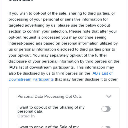
If you wish to opt-out of the sale, sharing to third parties, or
processing of your personal or sensitive information for
targeted advertising by us, please use the below opt-out
section to confirm your selection. Please note that after your
opt-out request is processed you may continue seeing
interest-based ads based on personal information utilized by
us or personal information disclosed to third parties prior to
Αν τα χάσατε
your opt-out. You may separately opt-out of the further
disclosure of your personal information by third parties on the
IAB’s list of downstream participants. This information may
also be disclosed by us to third parties on the
IAB’s List of
Downstream Participants
that may further disclose it to other
third parties.
Please note that this website/app uses one or more Google
Personal Data Processing Opt Outs
services and may gather and store information including but
not limited to your visit or usage behaviour. You may click to
I want to opt-out of the Sharing of my
personal data.
grant or deny consent to Google and its third-party tags to
Ανησυχία από το ξέσπασμα
Σοκαριστική υπόθεση 
Opted In
use your data for below specified purposes in below Google
του ιού του Δυτικού Νείλου
Κρήτη: Τουρίστας ρωτ
consent section.
με κρούσματα στην Αττική
πόσο να πληρώσει για
I want to opt-out of the Sale of my