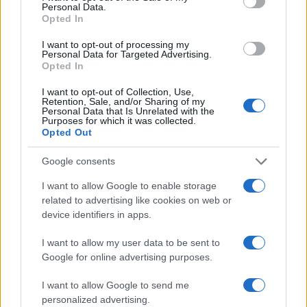
Personal Data.
- «Καμπανάκι» από τον
ασελγήσει σε 10χρο
Opted In
Ιατρικό Σύλλογο Αθηνών
κορίτσι - Το παιδί καθ
για την προστασία της
αμέριμνο σε αυλή
I want to opt-out of processing my
δημόσιας υγείας
επιχείρησης
Personal Data for Targeted Advertising.
Opted In
Σχόλια
I want to opt-out of Collection, Use,
Retention, Sale, and/or Sharing of my
Personal Data that Is Unrelated with the
Purposes for which it was collected.
Opted Out
Google consents
Σχολίασε εδώ
I want to allow Google to enable storage
related to advertising like cookies on web or
50 /50
device identifiers in apps.
I want to allow my user data to be sent to
Google for online advertising purposes.
I want to allow Google to send me
2000 /2000
personalized advertising.