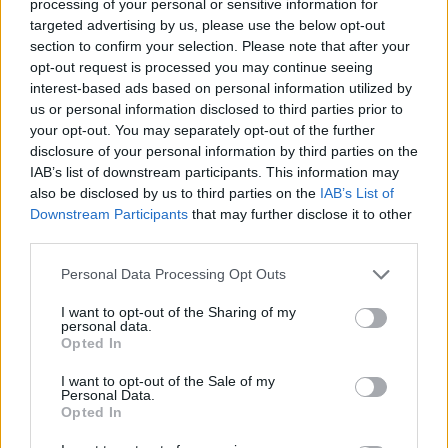
processing of your personal or sensitive information for
κατά την εκτίμηση των τεχνικών όλων των
targeted advertising by us, please use the below opt-out
αεροπορικών εταιρειών. Όπως λένε οι πτήσεις
section to confirm your selection. Please note that after your
θα μειωθούν κατά 60%, δεν μπορούν οι
opt-out request is processed you may continue seeing
interest-based ads based on personal information utilized by
εταιρείες να αλλάζουν τα δρομολόγια τους.
us or personal information disclosed to third parties prior to
Πρέπει να το αναλάβει ο πρωθυπουργός, να
your opt-out. You may separately opt-out of the further
καταλάβει ότι δεν είναι απαραίτητο το έργο και να
disclosure of your personal information by third parties on the
σταματήσει αυτή η ιστορία».
IAB’s list of downstream participants. This information may
also be disclosed by us to third parties on the
IAB’s List of
Downstream Participants
that may further disclose it to other
Πηγή: ΑΠΕ – ΜΠΕ
third parties.
ΔΙΑΦΗΜΙΣΗ
Please note that this website/app uses one or more Google
Personal Data Processing Opt Outs
services and may gather and store information including but
not limited to your visit or usage behaviour. You may click to
I want to opt-out of the Sharing of my
personal data.
grant or deny consent to Google and its third-party tags to
Opted In
use your data for below specified purposes in below Google
consent section.
I want to opt-out of the Sale of my
Personal Data.
Opted In