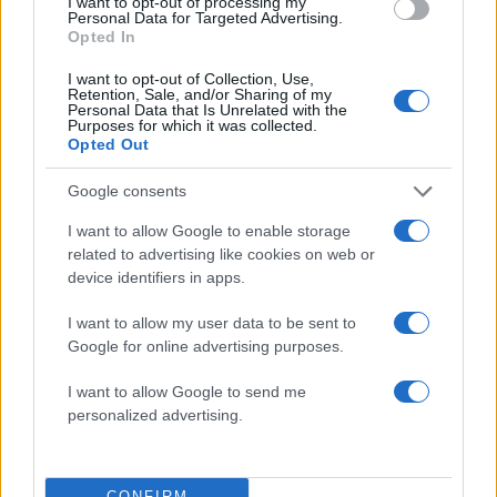
I want to opt-out of processing my
Personal Data for Targeted Advertising.
Opted In
I want to opt-out of Collection, Use,
Retention, Sale, and/or Sharing of my
Personal Data that Is Unrelated with the
Purposes for which it was collected.
Αν τα χάσατε
Opted Out
Google consents
I want to allow Google to enable storage
related to advertising like cookies on web or
device identifiers in apps.
I want to allow my user data to be sent to
Google for online advertising purposes.
Σοκαριστική υπόθεση στην
Μυστράς: Αλλαγή στ
I want to allow Google to send me
Κρήτη: Τουρίστας ρωτούσε
υπερασπιστική γραμμή
πόσο να πληρώσει για να
55χρονου που έκρυψε
personalized advertising.
ασελγήσει σε 10χρονο
νεκρό πατέρα του σ
κορίτσι - Το παιδί καθόταν
καταψύκτη – Η αγά
αμέριμνο σε αυλή
στους γονείς και η
επιχείρησης
διαφωνία με την αδε
CONFIRM