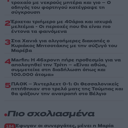
τροχαίο με νεκρούς μητέρα και γιο – Ο
οδηγός του φορτηγού κατέγραψε τη
σύγκρουση
2
Έρχεται τριήμερο με 40άρια και ισχυρά
μελτέμια - Οι περιοχές που θα είναι πιο
έντονα τα φαινόμενα
3
Στα Χανιά για ολιγοήμερες διακοπές ο
Κυριάκος Μητσοτάκης με την σύζυγό του
Μαρέβα
4
Marfin: Η 46χρονη πήρε προθεσμία για να
απολογηθεί την Τρίτη – «Είναι αθώα,
συμμετείχε στη διαδήλωση όπως και
100.000 άτομα»
5
ΠΑΟΚ – Άντερλεχτ 0-1: Οι Θεσσαλονικείς
ηττήθηκαν στο τρελό ματς της Τούμπας και
θα ψάξουν την ανατροπή στο Βέλγιο
Πιο σχολιασμένα
Έφυγαν οι συνεργάτες, μένει η Μαρία
184