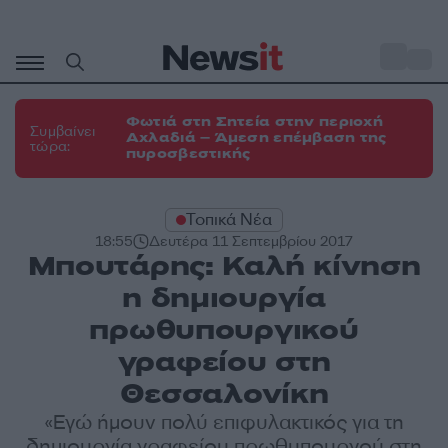
Μετάβαση
σε
o
31
περιεχόμενο
Φωτιά στη Σητεία στην περιοχή
Συμβαίνει
Αχλαδιά – Άμεση επέμβαση της
τώρα:
πυροσβεστικής
Τοπικά Νέα
18:55
Δευτέρα 11 Σεπτεμβρίου 2017
Μπουτάρης: Καλή κίνηση
η δημιουργία
πρωθυπουργικού
γραφείου στη
Θεσσαλονίκη
«Εγώ ήμουν πολύ επιφυλακτικός για τη
δημιουργία γραφείου πρωθυπουργού στη