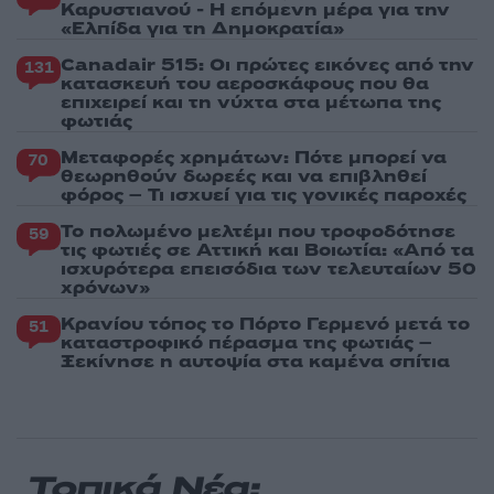
Καρυστιανού - Η επόμενη μέρα για την
«Ελπίδα για τη Δημοκρατία»
Canadair 515: Οι πρώτες εικόνες από την
131
κατασκευή του αεροσκάφους που θα
επιχειρεί και τη νύχτα στα μέτωπα της
φωτιάς
Μεταφορές χρημάτων: Πότε μπορεί να
70
θεωρηθούν δωρεές και να επιβληθεί
φόρος – Τι ισχυεί για τις γονικές παροχές
Το πολωμένο μελτέμι που τροφοδότησε
59
τις φωτιές σε Αττική και Βοιωτία: «Από τα
ισχυρότερα επεισόδια των τελευταίων 50
χρόνων»
Κρανίου τόπος το Πόρτο Γερμενό μετά το
51
καταστροφικό πέρασμα της φωτιάς –
Ξεκίνησε η αυτοψία στα καμένα σπίτια
Τοπικά Νέα: