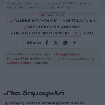
Όροι Χρήσης
. Το site προστατεύεται από reCAPTCHA, ισχύουν
Πολιτική Απορρήτου
&
Όροι Χρήσης
της Google.
Τοπικά Νέα
ΓΙΑΝΝΗΣ ΜΠΟΥΤΑΡΗΣ
ΘΕΣΣΑΛΟΝΙΚΗ
ΜΗΤΡΟΠΟΛΙΤΗΣ ΑΝΘΙΜΟΣ
ΠΡΩΘΥΠΟΥΡΓΙΚΟ ΓΡΑΦΕΙΟ
ΤΣΙΠΡΑΣ
Share:
Ακολουθήστε το Νewsit.gr στο
Google News
και
ενημερωθείτε πρώτοι για όλη την ειδησεογραφία και τα
τελευταία νέα
της ημέρας
Πιο δημοφιλή
1
Σέρρες: Βίντεο ντοκουμέντο από το