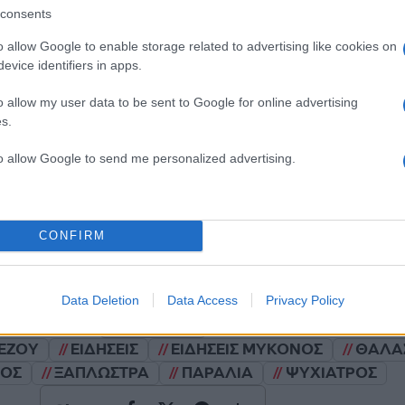
consents
Σχολίασε εδώ
o allow Google to enable storage related to advertising like cookies on
evice identifiers in apps.
50
o allow my user data to be sent to Google for online advertising
s.
to allow Google to send me personalized advertising.
2000 /
CONFIRM
Υποβολή σχολίου
ροστατεύεται από reCAPTCHA, ισχύουν
Πολιτική Απορρήτου
&
Όροι Χρήσης
της
Data Deletion
Data Access
Privacy Policy
Τοπικά Νέα
ΛΕΖΟΥ
ΕΙΔΗΣΕΙΣ
ΕΙΔΗΣΕΙΣ ΜΥΚΟΝΟΣ
ΘΑΛΑ
ΟΣ
ΞΑΠΛΩΣΤΡΑ
ΠΑΡΑΛΙΑ
ΨΥΧΙΑΤΡΟΣ