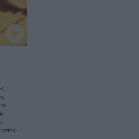
ος
ες
ρι,
ιο
ό
μαστές