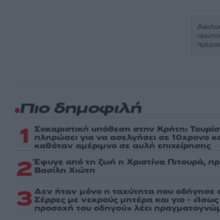
Ακολου
πρώτοι
ημέρα
Πιο δημοφιλή
1
Σοκαριστική υπόθεση στην Κρήτη: Τουρί
πληρώσει για να ασελγήσει σε 10χρονο κορ
καθόταν αμέριμνο σε αυλή επιχείρησης
2
Έφυγε από τη ζωή η Χριστίνα Πιτουρά, π
Βασίλη Χιώτη
3
Δεν ήταν μόνο η ταχύτητα που οδήγησε σ
Σέρρες με νεκρούς μητέρα και γιο - «Ίσω
προσοχή του οδηγού» λέει πραγματογνώ