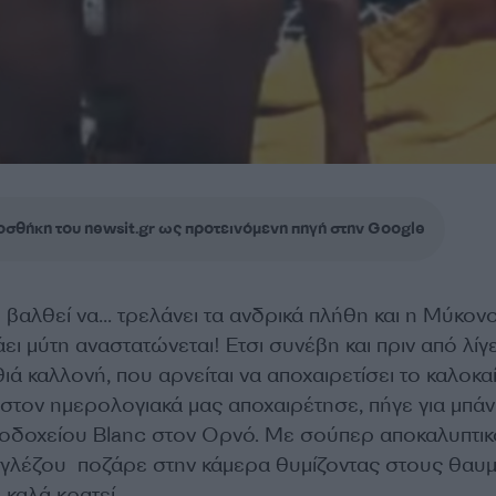
σθήκη του newsit.gr ως προτεινόμενη πηγή στην Google
ι βαλθεί να… τρελάνει τα ανδρικά πλήθη και η Μύκον
ι μύτη αναστατώνεται! Ετσι συνέβη και πριν από λίγ
ιά καλλονή, που αρνείται να αποχαιρετίσει το καλοκαί
στον ημερολογιακά μας αποχαιρέτησε, πήγε για μπάν
ενοδοχείου Blanc στον Ορνό. Με σούπερ αποκαλυπτικ
 Ιγγλέζου ποζάρε στην κάμερα θυμίζοντας στους θαυ
ι καλά κρατεί…