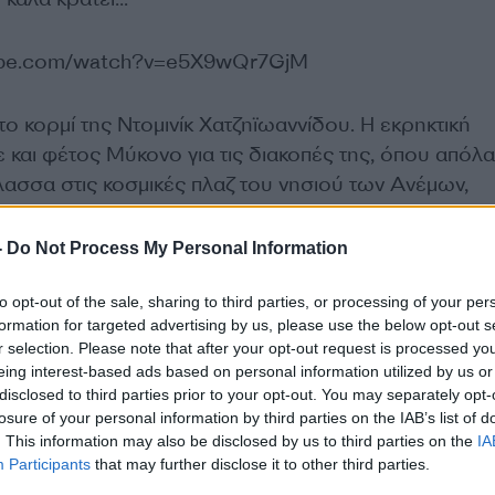
tube.com/watch?v=e5X9wQr7GjM
το κορμί της Ντομινίκ Χατζηϊωαννίδου. Η εκρηκτική
και φέτος Μύκονο για τις διακοπές της, όπου απόλ
άλασσα στις κοσμικές πλαζ του νησιού των Ανέμων,
 το υπέροχο καλλίγραμμο σώμα της τα δεκάδες μαγιώ
ικίνι και ακαταμάχητο στυλ η ξανθιά Θεσσαλονικιά
-
Do Not Process My Personal Information
ό την κάμερα στην Ψαρρού σε μία από τις τελευταίες
 κοσμοπολίτικο νησί. Όπως ήταν φυσικό, η καυτή πα
to opt-out of the sale, sharing to third parties, or processing of your per
formation for targeted advertising by us, please use the below opt-out s
υδράργυρο στα ύψη προσελκύοντας θερμές αέριες μ
r selection. Please note that after your opt-out request is processed y
eing interest-based ads based on personal information utilized by us or
disclosed to third parties prior to your opt-out. You may separately opt-
losure of your personal information by third parties on the IAB’s list of
ube.com/watch?v=4G_W9tYTsz0
. This information may also be disclosed by us to third parties on the
IA
Participants
that may further disclose it to other third parties.
.tv