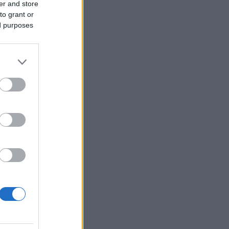
er and store
to grant or
ed purposes