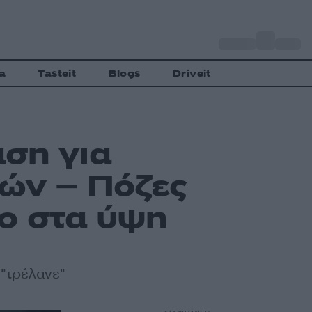
o
Αθήνα
34
C
a
Tasteit
Blogs
Driveit
ση για
ιών – Πόζες
ο στα ύψη
 "τρέλανε"