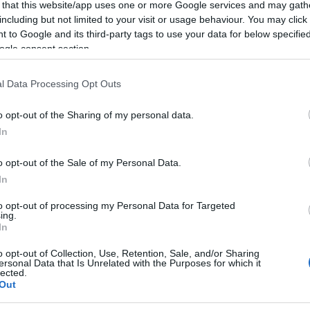
 that this website/app uses one or more Google services and may gath
including but not limited to your visit or usage behaviour. You may click 
ΔΙΑΦΗΜΙΣΗ
 to Google and its third-party tags to use your data for below specifi
ogle consent section.
l Data Processing Opt Outs
o opt-out of the Sharing of my personal data.
In
o opt-out of the Sale of my Personal Data.
In
to opt-out of processing my Personal Data for Targeted
ing.
In
o opt-out of Collection, Use, Retention, Sale, and/or Sharing
α
ersonal Data that Is Unrelated with the Purposes for which it
lected.
Out