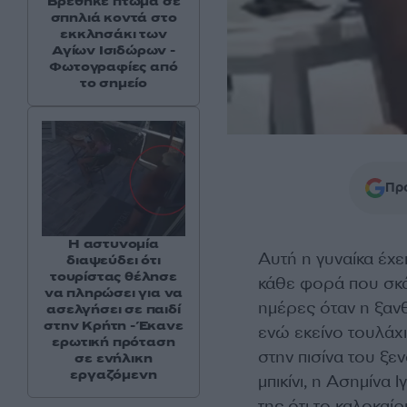
Βρέθηκε πτώμα σε
σπηλιά κοντά στο
εκκλησάκι των
Αγίων Ισιδώρων -
Φωτογραφίες από
το σημείο
Προ
Η αστυνομία
Αυτή η γυναίκα έχε
διαψεύδει ότι
τουρίστας θέλησε
κάθε φορά που σκάε
να πληρώσει για να
ημέρες όταν η ξανθ
ασελγήσει σε παιδί
στην Κρήτη - Έκανε
ενώ εκείνο τουλάχι
ερωτική πρόταση
στην πισίνα του ξ
σε ενήλικη
εργαζόμενη
μπικίνι, η Ασημίνα
της ότι το καλοκαίρ