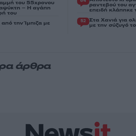
64
ραμμή του 55χρονου
ραντεβού του αγ
ταψύκτη – Η αγάπη
επειδή κλάπηκε 
φή του
Στα Χανιά για ο
52
από την Ίμπιζα με
με την σύζυγό τ
ερα άρθρα