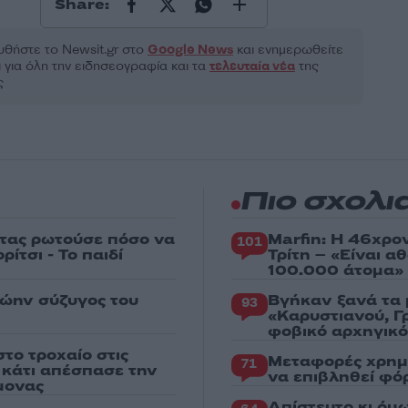
Share:
θήστε το Νewsit.gr στο
Google News
και ενημερωθείτε
 για όλη την ειδησεογραφία και τα
τελευταία νέα
της
ς
Πιο σχολι
στας ρωτούσε πόσο να
Marfin: Η 46χρο
101
ίτσι - Το παιδί
Τρίτη – «Είναι 
100.000 άτομα»
ρώην σύζυγος του
Βγήκαν ξανά τα 
93
«Καρυστιανού, Γ
φοβικό αρχηγικ
το τροχαίο στις
Μεταφορές χρημ
71
ς κάτι απέσπασε την
να επιβληθεί φόρ
μονας
Απίστευτο κι όμ