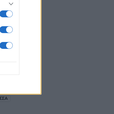
 /50
2000
ΣΣΑ