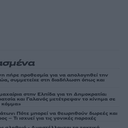
ασμένα
νη πήρε προθεσμία για να απολογηθεί την
αθώα, συμμετείχε στη διαδήλωση όπως και
μαχαίρια στην Ελπίδα για τη Δημοκρατία:
ρατσία και Γαλανός μετέτρεψαν το κίνημα σε
ό κόμμα»
άτων: Πότε μπορεί να θεωρηθούν δωρεές και
ος – Τι ισχυεί για τις γονικές παροχές
ως αληθινό - Aναστέλλονται τα τακτικά