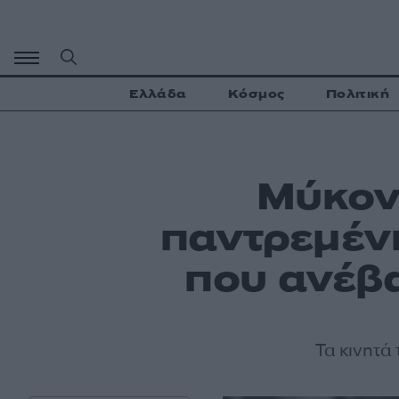
Μετάβαση
σε
περιεχόμενο
Ελλάδα
Κόσμος
Πολιτική
Μύκον
παντρεμένη
που ανέβ
Τα κινητά