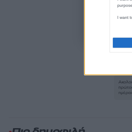
purpose
I want 
Όροι Χρήσης
. Το site π
Google.
NAMMO
Ακολου
πρώτοι
ημέρα
Πιο δημοφιλή