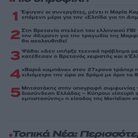
1
Έφυγαν οι συνεργάτες, μένει η Μαρία Κα
επόμενη μέρα για την «Ελπίδα για τη Δη
2
Στη Βρετανία στελέχη του ελληνικού FBI
την 46χρονη για την τραγωδία της Μαρφί
θα ακολουθηθεί
3
Ψάθα: «Δεν υπήρξε τεχνικό πρόβλημα με
κατέθεσαν ο Βρετανός χειριστής και ο Έ
4
«Βαριά καμπάνα» στον 27χρονο τράπερ π
χιλιόμετρα την ώρα σε δρόμο με όριο τα 
5
Μητσοτάκης στην υπογραφή συμφωνίας γ
διασύνδεση Ελλάδας – Κύπρου: «Ισχυρή
εμπιστοσύνης» η είσοδος της Meridiam σ
Τοπικά Νέα: Περισσότ