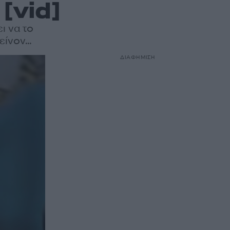
[vid]
ι να το
ίνον...
ΔΙΑΦΗΜΙΣΗ