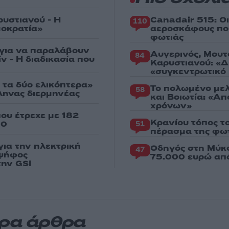
ρυστιανού - Η
Canadair 515: Ο
110
μοκρατία»
αεροσκάφους που
φωτιάς
 για να παραλάβουν
Αυγερινός, Μουτ
84
ν - Η διαδικασία που
Καρυστιανού: «Δ
«συγκεντρωτικό
 τα δύο ελικόπτερα»
Το πολωμένο μελ
58
λληνας διερμηνέας
και Βοιωτία: «Α
χρόνων»
ου έτρεχε με 182
Κρανίου τόπος τ
80
51
πέρασμα της φωτ
ια την ηλεκτρική
Οδηγός στη Μύκο
47
 ψήφος
75.000 ευρώ απ
την GSI
ερα άρθρα