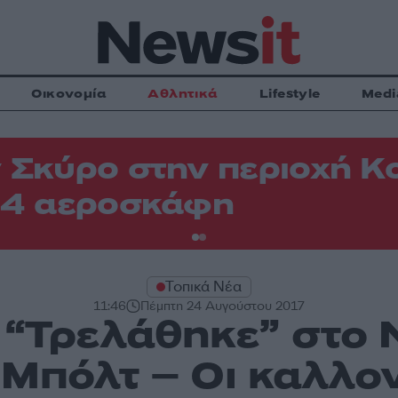
Οικονομία
Αθλητικά
Lifestyle
Medi
 Σκύρο στην περιοχή Κ
 4 αεροσκάφη
Τοπικά Νέα
11:46
Πέμπτη 24 Αυγούστου 2017
 “Τρελάθηκε” στο
 Μπόλτ – Οι καλλον