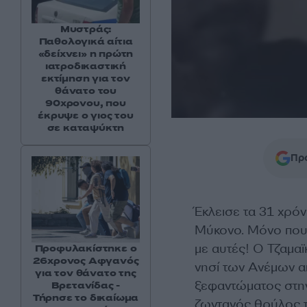
Μυστράς:
Παθολογικά αίτια
«δείχνει» η πρώτη
ιατροδικαστική
εκτίμηση για τον
θάνατο του
90χρονου, που
έκρυψε ο γιος του
σε καταψύκτη
Προ
Έκλεισε τα 31 χρόν
Μύκονο. Μόνο που 
με αυτές! Ο Τζαμαϊ
Προφυλακίστηκε ο
26χρονος Αφγανός
νησί των Ανέμων α
για τον θάνατο της
ξεφαντώματος στην
Βρετανίδας -
Τήρησε το δικαίωμα
ζωντανός θρύλος τ