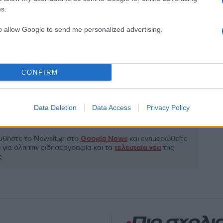
s.
2000 /
to allow Google to send me personalized advertising.
Υποβολή σχολίου
ροστατεύεται από reCAPTCHA, ισχύουν
Πολιτική Απορρήτου
&
Όροι Χρήσης
της
CONFIRM
Τοπικά Νέα
S
ΓΙΟΥΣΕΙΝ ΜΠΟΛΤ
ΜΠΟΛΤ
ΜΥΚΟΝΟΣ
Data Deletion
Data Access
Privacy Policy
Share:
θήστε το Νewsit.gr στο
Google News
και ενημερωθείτε
 για όλη την ειδησεογραφία και τα
τελευταία νέα
της
ς
Πιο σχολι