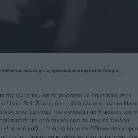
σθήκη του newsit.gr ως προτεινόμενη πηγή στην Google
ια της ζωής του και το γιόρτασε με σαμπάνιες στην
ο Usain Bolt δεν τις ήπιε, αλλά έλουσε όλο το Na
κανός σούπερ σταρ που συνεχίζει τις διακοπές του σ
παθανατίστηκε από την κάμερα σε στιγμές τρελού
 Ψαρρού μαζί με τους φίλους του! Πάνω στο κέφι 
ου στίβου άρχισε να καταβρέχει όλους τους θαμών