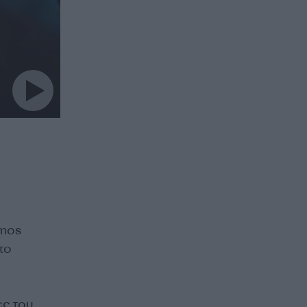
mmos
το
ο
ες του