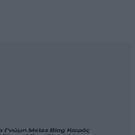
α
Γνώμη
Melas Blog
Καιρός