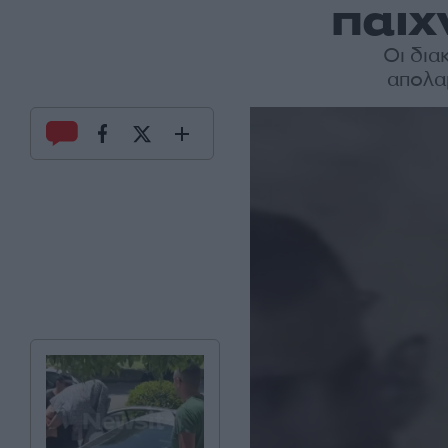
παιχ
Οι δια
απολαμ