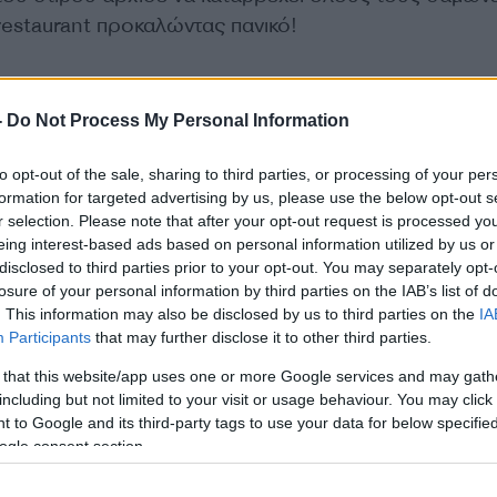
restaurant προκαλώντας πανικό!
 για τον πιο γρήγορο άνθρωπο του κόσμου! Να θυμί
ε τα παπούτσια του μετά το Παγκόσμιο Πρωτάθλημα π
-
Do Not Process My Personal Information
και μάλιστα επεισοδιακά, καθώς στην τελευταία κούρ
στηκε. Δείτε ένα μέρος από αυτά που έγιναν στο
to opt-out of the sale, sharing to third parties, or processing of your per
formation for targeted advertising by us, please use the below opt-out s
r selection. Please note that after your opt-out request is processed y
eing interest-based ads based on personal information utilized by us or
ube.com/watch?v=3EWzkKbjLL4
disclosed to third parties prior to your opt-out. You may separately opt-
losure of your personal information by third parties on the IAB’s list of
ΔΙΑΦΗΜΙΣΗ
. This information may also be disclosed by us to third parties on the
IA
Participants
that may further disclose it to other third parties.
 that this website/app uses one or more Google services and may gath
including but not limited to your visit or usage behaviour. You may click 
 to Google and its third-party tags to use your data for below specifi
ogle consent section.