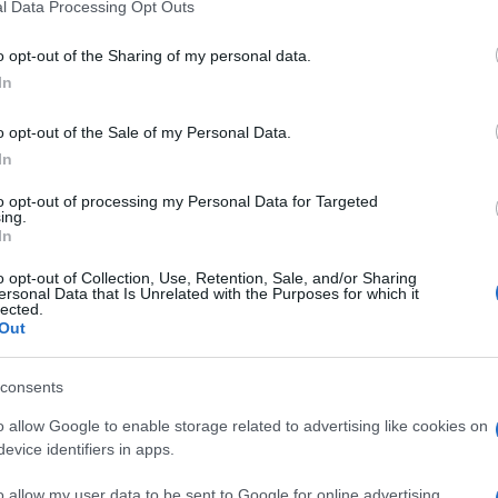
l Data Processing Opt Outs
o opt-out of the Sharing of my personal data.
In
o opt-out of the Sale of my Personal Data.
In
α
to opt-out of processing my Personal Data for Targeted
ing.
In
o opt-out of Collection, Use, Retention, Sale, and/or Sharing
ersonal Data that Is Unrelated with the Purposes for which it
lected.
Σχολίασε εδώ
Out
consents
50
o allow Google to enable storage related to advertising like cookies on
evice identifiers in apps.
o allow my user data to be sent to Google for online advertising