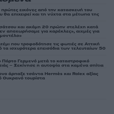
ι πρώτες εικόνες από την κατασκευή του
 θα επιχειρεί και τη νύχτα στα μέτωπα της
σάτσου και ακόμη 20 πρώην στελέχη κατά
εν αποχωρήσαμε για καρέκλες», αιχμές για
 μοντέλο»
τέμι που τροφοδότησε τις φωτιές σε Αττική
πό τα ισχυρότερα επεισόδια των τελευταίων 50
ο Πόρτο Γερμενό μετά το καταστροφικό
ιάς – Ξεκίνησε η αυτοψία στα καμένα σπίτια
νο άρπαξε τσάντα Hermès και Rolex αξίας
ό Ουκρανό τουρίστα