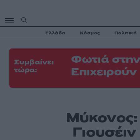
Μετάβαση
σε
περιεχόμενο
Ελλάδα
Κόσμος
Πολιτική
Φωτιά στην
Συμβαίνει
Επιχειρούν
τώρα:
Μύκονος:
Γιουσέιν