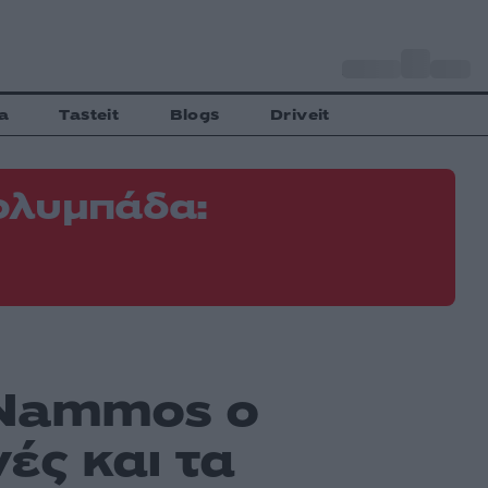
o
Αθήνα
34
C
a
Tasteit
Blogs
Driveit
ολυμπάδα:
Φ
Ε
 Nammos ο
ές και τα