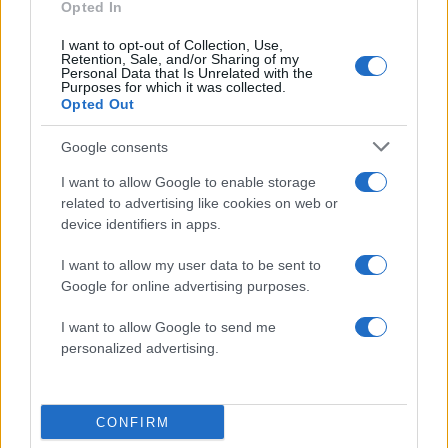
Opted In
I want to opt-out of Collection, Use,
Retention, Sale, and/or Sharing of my
Personal Data that Is Unrelated with the
Purposes for which it was collected.
Αν τα χάσατε
Opted Out
Google consents
I want to allow Google to enable storage
related to advertising like cookies on web or
device identifiers in apps.
I want to allow my user data to be sent to
Google for online advertising purposes.
Ανησυχία από το ξέσπασμα
Σοκαριστική υπόθεση 
του ιού του Δυτικού Νείλου
Κρήτη: Τουρίστας ρωτ
I want to allow Google to send me
με κρούσματα στην Αττική
πόσο να πληρώσει για
personalized advertising.
- «Καμπανάκι» από τον
ασελγήσει σε 10χρο
Ιατρικό Σύλλογο Αθηνών
κορίτσι - Το παιδί καθ
για την προστασία της
αμέριμνο σε αυλή
δημόσιας υγείας
επιχείρησης
CONFIRM