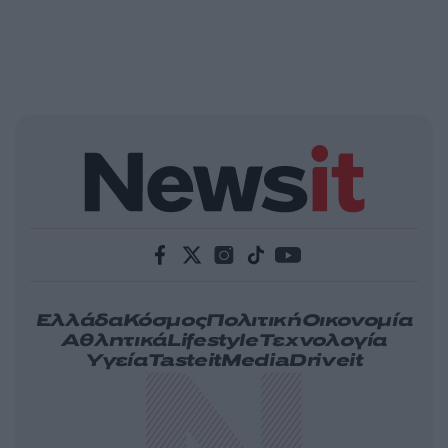
Ελλάδα
Κόσμος
Πολιτική
Οικονομία
Αθλητικά
Lifestyle
Τεχνολογία
Υγεία
Tasteit
Media
Driveit