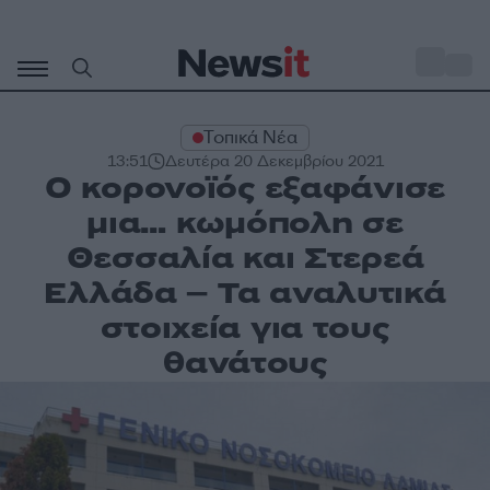
Μετάβαση
σε
o
28
περιεχόμενο
Τοπικά Νέα
13:51
Δευτέρα 20 Δεκεμβρίου 2021
Ο κορονοϊός εξαφάνισε
μια… κωμόπολη σε
Θεσσαλία και Στερεά
Ελλάδα – Τα αναλυτικά
στοιχεία για τους
θανάτους