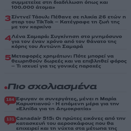
συμμετείχε στη διαδήλωση όπως και
100.000 άτομα»
3
Σίντνεϊ Τάουλ: Πέθανε σε ηλικία 26 ετών η
σταρ του TikTok – Kατέγραφε τη ζωή της
με τον καρκίνο
4
Λένα Σαμαρά: Συγκίνηση στο μνημόσυνο
για τον έναν χρόνο από τον θάνατο της
κόρης του Αντώνη Σαμαρά
5
Μεταφορές χρημάτων: Πότε μπορεί να
θεωρηθούν δωρεές και να επιβληθεί φόρος
– Τι ισχυεί για τις γονικές παροχές
Πιο σχολιασμένα
Έφυγαν οι συνεργάτες, μένει η Μαρία
184
Καρυστιανού - Η επόμενη μέρα για την
«Ελπίδα για τη Δημοκρατία»
Canadair 515: Οι πρώτες εικόνες από την
131
κατασκευή του αεροσκάφους που θα
επιχειρεί και τη νύχτα στα μέτωπα της