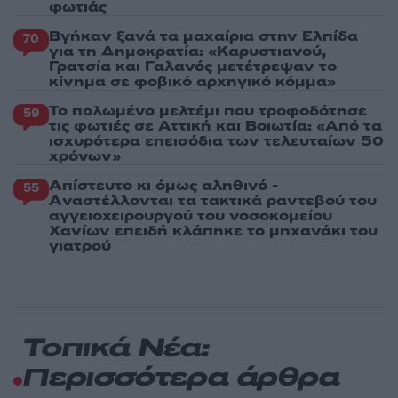
φωτιάς
Βγήκαν ξανά τα μαχαίρια στην Ελπίδα
70
για τη Δημοκρατία: «Καρυστιανού,
Γρατσία και Γαλανός μετέτρεψαν το
κίνημα σε φοβικό αρχηγικό κόμμα»
Το πολωμένο μελτέμι που τροφοδότησε
59
τις φωτιές σε Αττική και Βοιωτία: «Από τα
ισχυρότερα επεισόδια των τελευταίων 50
χρόνων»
Απίστευτο κι όμως αληθινό -
55
Aναστέλλονται τα τακτικά ραντεβού του
αγγειοχειρουργού του νοσοκομείου
Χανίων επειδή κλάπηκε το μηχανάκι του
γιατρού
Τοπικά Νέα:
Περισσότερα άρθρα