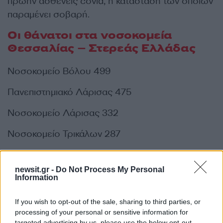
πρώην ασθενείς covid, η κατάσταση των οποίων
παραμένει σοβαρή.
Οι θάνατοι στα νοσοκομεία
Θεσσαλίας – Στερεάς Ελλάδας
Νοσοκομείο Βόλου 499
Πανεπιστημιακό Λάρισας 475
Νοσοκομείο Λάρισας 332
Νοσοκομείο Τρικάλων 287
Νοσοκομείο Χαλκίδας 257
newsit.gr -
Do Not Process My Personal
Νοσοκομείο Λαμίας 235
Information
Νοσοκομείο Καρδίτσας 208
If you wish to opt-out of the sale, sharing to third parties, or
processing of your personal or sensitive information for
Νοσοκομείο Θηβών 45
targeted advertising by us, please use the below opt-out