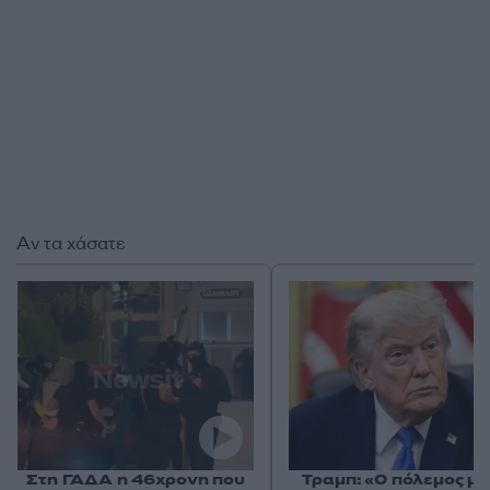
Αν τα χάσατε
Στη ΓΑΔΑ η 46χρονη που
Τραμπ: «Ο πόλεμος με