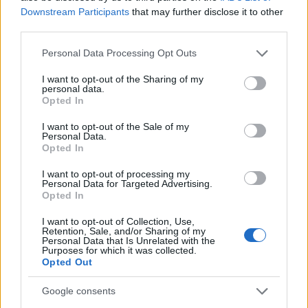
Downstream Participants
that may further disclose it to other
third parties.
Please note that this website/app uses one or more Google
Personal Data Processing Opt Outs
services and may gather and store information including but
Η συγκίνηση και η δεύτερη
not limited to your visit or usage behaviour. You may click to
I want to opt-out of the Sharing of my
personal data.
ευκαιρία
grant or deny consent to Google and its third-party tags to
Opted In
use your data for below specified purposes in below Google
consent section.
I want to opt-out of the Sale of my
Κάποια στιγμή κατά τη διάρκεια της συνέντευξης
Personal Data.
Opted In
η 42χρονη «λύγισε» και είπε με έντονο τον τόνο
της συγκίνησης στη φωνή της.
I want to opt-out of processing my
Personal Data for Targeted Advertising.
Opted In
«Τα κατάφερα. Είμαι πάρα πολύ συγκινημένη γιατί
I want to opt-out of Collection, Use,
είναι ωραίο να καταφέρνεις να εκπληρώνεις τα
Retention, Sale, and/or Sharing of my
Personal Data that Is Unrelated with the
όνειρά σου. Είναι ωραίο να έχεις μια δεύτερη
Purposes for which it was collected.
Opted Out
ευκαιρία. Η ζωή και ο καλός Θεούλης μου
έδωσαν μια δεύτερη ευκαιρία να ζήσω και δεν
Google consents
σκοπεύω αυτή τη δεύτερη ευκαιρία να την