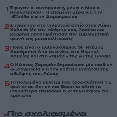
1
Έφυγαν οι συνεργάτες, μένει η Μαρία
Καρυστιανού - Η επόμενη μέρα για την
«Ελπίδα για τη Δημοκρατία»
2
Συγκίνηση στο τελευταίο αντίο στον Λάκη
Χαλκιά: Με την «Φάμπρικα», λαούτο και
κλαρίνα αποχαιρέτησαν την εμβληματική
φωνή της μεταπολίτευσης
3
Ποιος είναι ο ελληνοκύπριος Sir Ντέμης
Χασάμπης: Από το σκάκι, στο Νόμπελ
Χημείας και στο «τιμόνι» της AI της Google
4
Ο Κώστας Σαμαράς δημοσίευσε μία παιδική
φωτογραφία για την επέτειο θανάτου της
αδελφής του, Λένας
5
Το πολωμένο μελτέμι που τροφοδότησε τις
φωτιές σε Αττική και Βοιωτία: «Από τα
ισχυρότερα επεισόδια των τελευταίων 50
χρόνων»
Πιο σχολιασμένα