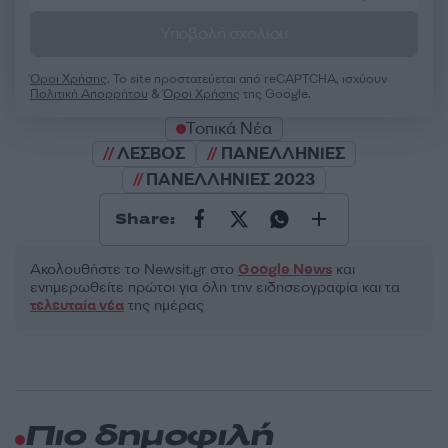
Υποβολή σχολίου
Όροι Χρήσης
. Το site προστατεύεται από reCAPTCHA, ισχύουν
Πολιτική Απορρήτου
&
Όροι Χρήσης
της Google.
Τοπικά Νέα
ΛΕΣΒΟΣ
ΠΑΝΕΛΛΗΝΙΕΣ
ΠΑΝΕΛΛΗΝΙΕΣ 2023
Share:
Ακολουθήστε το Νewsit.gr στο
Google News
και
ενημερωθείτε πρώτοι για όλη την ειδησεογραφία και τα
τελευταία νέα
της ημέρας
Πιο δημοφιλή