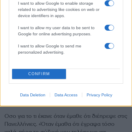
I want to allow Google to enable storage
αφήσω να πάει στράφι», ανέφερε.
related to advertising like cookies on web or
device identifiers in apps.
Η πόρτα του ογκολογικού
I want to allow my user data to be sent to
Google for online advertising purposes.
Η γυναίκα από τη Λέσβο που τα κατάφερε στις
I want to allow Google to send me
Πανελλήνιες τόνισε πως όταν χτυπηθείς από τον
personalized advertising.
καρκίνο αναθεωρείς πολλά. «Όταν περάσεις την
πόρτα του ογκολογικού και κατάλαβεις τι σημαίνει
CONFIRM
πόνος, τι σημαίνει απώλεια, τι σημαίνει
στερούμαι, τι σημαίνει αμφιβολία για το αν θα
ζεις αύριο, τότε νομίζω ότι αναθεωρείς πολλά
Data Deletion
Data Access
Privacy Policy
πράγματα».
Οσο για το τι έκανε όταν έμαθε ότι διέπρεψε στις
Πανελλήνιες. «Όταν έμαθα ότι έγραψα τόσο
καλά, πήρα το σύζυγό μου τηλέφωνο και