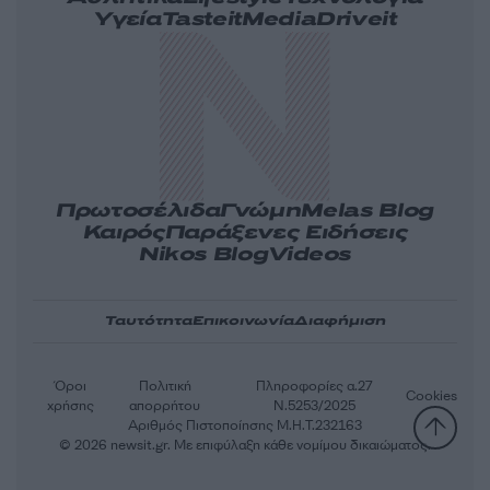
Υγεία
Tasteit
Media
Driveit
Πρωτοσέλιδα
Γνώμη
Melas Blog
Καιρός
Παράξενες Ειδήσεις
Nikos Blog
Videos
Ταυτότητα
Επικοινωνία
Διαφήμιση
Όροι
Πολιτική
Πληροφορίες α.27
Cookies
χρήσης
απορρήτου
Ν.5253/2025
Αριθμός Πιστοποίησης Μ.Η.Τ.232163
© 2026 newsit.gr. Με επιφύλαξη κάθε νομίμου δικαιώματος.