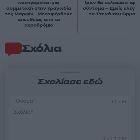
κατηγορείται για
Ιράν θα τελειώσει αρκ
συμμετοχή στην τραγωδία
σύντομα – Εμείς ελέγχ
της Μαρφίν - Μεταφέρθηκε
τα Στενά του Ορμού
απευθείας από το
αεροδρόμιο
Σχόλια
Σχολίασε εδώ
50 /50
2000 /2000