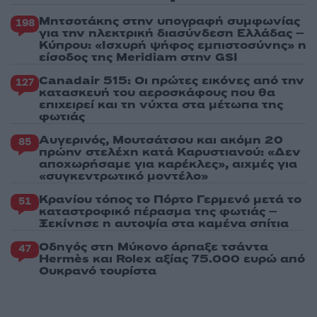
Μητσοτάκης στην υπογραφή συμφωνίας
198
για την ηλεκτρική διασύνδεση Ελλάδας –
Κύπρου: «Ισχυρή ψήφος εμπιστοσύνης» η
είσοδος της Meridiam στην GSI
Canadair 515: Οι πρώτες εικόνες από την
127
κατασκευή του αεροσκάφους που θα
επιχειρεί και τη νύχτα στα μέτωπα της
φωτιάς
Αυγερινός, Μουτσάτσου και ακόμη 20
85
πρώην στελέχη κατά Καρυστιανού: «Δεν
αποχωρήσαμε για καρέκλες», αιχμές για
«συγκεντρωτικό μοντέλο»
Κρανίου τόπος το Πόρτο Γερμενό μετά το
51
καταστροφικό πέρασμα της φωτιάς –
Ξεκίνησε η αυτοψία στα καμένα σπίτια
Οδηγός στη Μύκονο άρπαξε τσάντα
47
Hermès και Rolex αξίας 75.000 ευρώ από
Ουκρανό τουρίστα