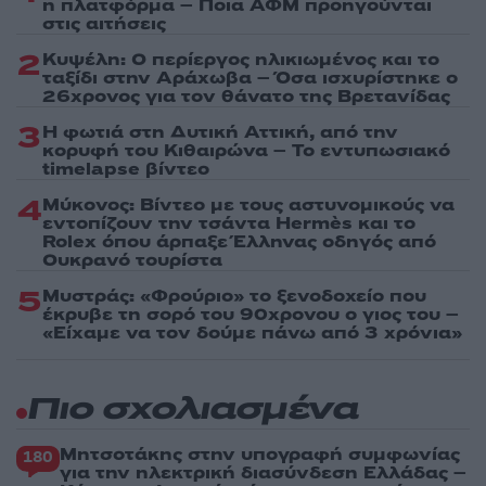
η πλατφόρμα – Ποια ΑΦΜ προηγούνται
στις αιτήσεις
2
Κυψέλη: Ο περίεργος ηλικιωμένος και το
ταξίδι στην Αράχωβα – Όσα ισχυρίστηκε ο
26χρονος για τον θάνατο της Βρετανίδας
3
Η φωτιά στη Δυτική Αττική, από την
κορυφή του Κιθαιρώνα – Το εντυπωσιακό
timelapse βίντεο
4
Μύκονος: Βίντεο με τους αστυνομικούς να
εντοπίζουν την τσάντα Hermès και το
Rolex όπου άρπαξε Έλληνας οδηγός από
Ουκρανό τουρίστα
5
Μυστράς: «Φρούριο» το ξενοδοχείο που
έκρυβε τη σορό του 90χρονου ο γιος του –
«Είχαμε να τον δούμε πάνω από 3 χρόνια»
Πιο σχολιασμένα
Μητσοτάκης στην υπογραφή συμφωνίας
180
για την ηλεκτρική διασύνδεση Ελλάδας –