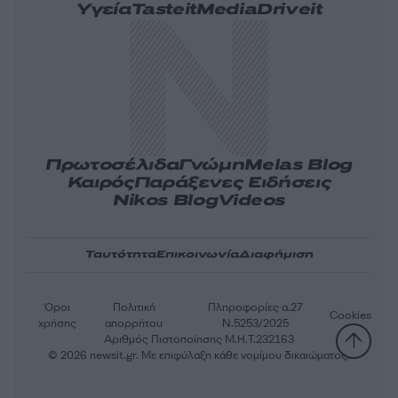
Υγεία
Tasteit
Media
Driveit
Πρωτοσέλιδα
Γνώμη
Melas Blog
Καιρός
Παράξενες Ειδήσεις
Nikos Blog
Videos
Ταυτότητα
Επικοινωνία
Διαφήμιση
Όροι
Πολιτική
Πληροφορίες α.27
Cookies
χρήσης
απορρήτου
Ν.5253/2025
Αριθμός Πιστοποίησης Μ.Η.Τ.232163
© 2026 newsit.gr. Με επιφύλαξη κάθε νομίμου δικαιώματος.