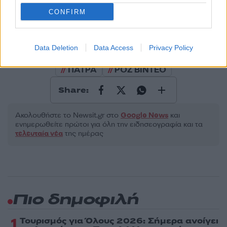
Υποβολή σχολίου
CONFIRM
Όροι Χρήσης
. Το site προστατεύεται από reCAPTCHA, ισχύουν
Πολιτική Απορρήτου
&
Όροι Χρήσης
της Google.
Data Deletion
Data Access
Privacy Policy
Τοπικά Νέα
ΠΑΤΡΑ
ΡΟΖ ΒΙΝΤΕΟ
Share:
Ακολουθήστε το Νewsit.gr στο
Google News
και
ενημερωθείτε πρώτοι για όλη την ειδησεογραφία και τα
τελευταία νέα
της ημέρας
Πιο δημοφιλή
1
Τουρισμός για Όλους 2026: Σήμερα ανοίγει