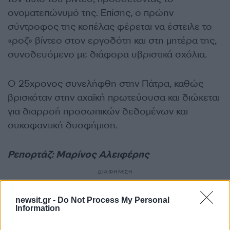
ονοματεπώνυμό της. Επίσης, ο πρώην
σύντροφος της κοπέλας φέρεται να έστειλε το
«ροζ» βίντεο στον εργοδότη και στη μητέρα της,
συνοδευόμενο με διάφορα υβριστικά σχόλια.
Ο 25χρονος συνελήφθη στην Πάτρα, καθώς
βρισκόταν στην αχαϊκή πρωτεύουσα και διώκεται
για διαρροή προσωπικών δεδομένων και
συκοφαντική δυσφήμιση.
Ρεπορτάζ: Μαρίνος Αλειφέρης
ΔΙΑΦΗΜΙΣΗ
newsit.gr -
Do Not Process My Personal
Information