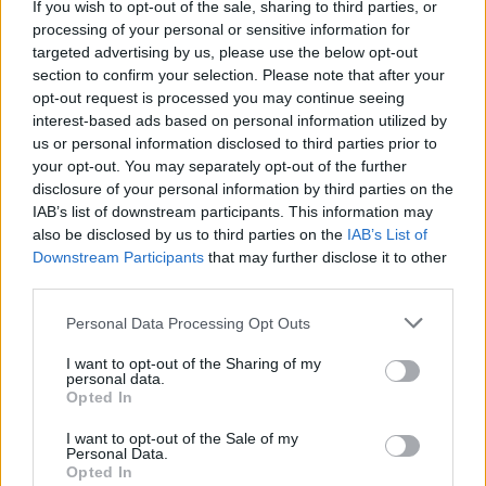
If you wish to opt-out of the sale, sharing to third parties, or
processing of your personal or sensitive information for
targeted advertising by us, please use the below opt-out
section to confirm your selection. Please note that after your
opt-out request is processed you may continue seeing
interest-based ads based on personal information utilized by
us or personal information disclosed to third parties prior to
your opt-out. You may separately opt-out of the further
disclosure of your personal information by third parties on the
Αν τα χάσατε
IAB’s list of downstream participants. This information may
also be disclosed by us to third parties on the
IAB’s List of
Downstream Participants
that may further disclose it to other
third parties.
Please note that this website/app uses one or more Google
Personal Data Processing Opt Outs
services and may gather and store information including but
not limited to your visit or usage behaviour. You may click to
I want to opt-out of the Sharing of my
personal data.
grant or deny consent to Google and its third-party tags to
Opted In
use your data for below specified purposes in below Google
consent section.
I want to opt-out of the Sale of my
Από τη θεωρία στην πράξη:
Ανεβαίνει από σήμερ
Personal Data.
Πώς το Novibet Backend
θερμοκρασία, επιμένου
Opted In
Academy εκπαιδεύει τη νέα
δυνατοί άνεμοι - Τριή