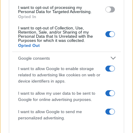
γενιά engineers
κύμα ζέστης με 40°C 
I want to opt-out of processing my
το Σάββατο
Personal Data for Targeted Advertising.
Opted In
I want to opt-out of Collection, Use,
Retention, Sale, and/or Sharing of my
Personal Data that Is Unrelated with the
Σχόλια
Purposes for which it was collected.
Opted Out
Google consents
I want to allow Google to enable storage
Σχολίασε εδώ
related to advertising like cookies on web or
device identifiers in apps.
50 /50
I want to allow my user data to be sent to
Google for online advertising purposes.
I want to allow Google to send me
personalized advertising.
2000 /2000