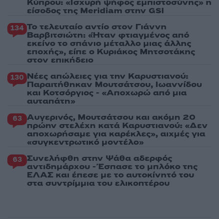
Κύπρου: «Ισχυρή ψήφος εμπιστοσύνης» η
είσοδος της Meridiam στην GSI
Το τελευταίο αντίο στον Γιάννη
134
Βαρβιτσιώτη: «Ήταν φτιαγμένος από
εκείνο το σπάνιο μέταλλο μιας άλλης
εποχής», είπε ο Κυριάκος Μητσοτάκης
στον επικήδειο
Νέες απώλειες για την Καρυστιανού:
130
Παραιτήθηκαν Μουτσάτσου, Ιωαννίδου
και Κοτσόργιος - «Αποχωρώ από μια
αυταπάτη»
Αυγερινός, Μουτσάτσου και ακόμη 20
63
πρώην στελέχη κατά Καρυστιανού: «Δεν
αποχωρήσαμε για καρέκλες», αιχμές για
«συγκεντρωτικό μοντέλο»
Συνελήφθη στην Ψάθα αδερφός
63
αντιδημάρχου - Έσπασε το μπλόκο της
ΕΛΑΣ και έπεσε με το αυτοκίνητό του
στα συντρίμμια του ελικοπτέρου