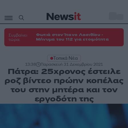
Μετάβαση
σε
o
27
περιεχόμενο
Φωτιά στον Ίτανο Λασιθίου -
Συμβαίνει
Μήνυμα του 112 για ετοιμότητα
τώρα:
Τοπικά Νέα
13:38
Παρασκευή 31 Δεκεμβρίου 2021
Πάτρα: 25χρονος έστειλε
ροζ βίντεο πρώην κοπέλας
του στην μητέρα και τον
εργοδότη της