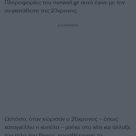
Πληροφορίες του nerwsit.gr αυτό έγινε με την
συγκατάθεση της 23χρονης.
ΔΙΑΦΗΜΙΣΗ
Ωστόσο, όταν χώρισαν ο 25χρονος – όπως
καταγγέλλει η κοπέλα – μπήκε στο site και άλλαξε
τον τίτλο του βίντεο, προσθέτοντας το