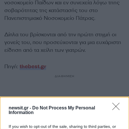
νοσοκομείο Παίδων και εν συνεχεία λόγω τηης
σοβαρότητας της κατάστασής του στο
Πανεπιστημιακό Νοσοκομείο Πάτρας.
Δίπλα του βρίσκονται από την πρώτη στιγμή οι
γονείς του, που προσεύχονται για μια ευχάριστη
είδηση από τα χείλη των γιατρών.
Πηγή:
thebest.gr
ΔΙΑΦΗΜΙΣΗ
newsit.gr -
Do Not Process My Personal
Information
If you wish to opt-out of the sale, sharing to third parties, or