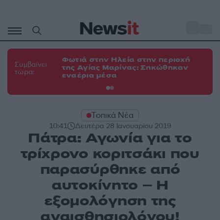
Μετάβαση
σε
o
34
περιεχόμενο
Φωτιά στην Ηλεία στην περιοχή
Φω
Συμβαίνει
της Αγίας Μαρίνας: Σηκώθηκαν
Κο
τώρα:
εναέρια μέσα
α
Τοπικά Νέα
10:41
Δευτέρα 28 Ιανουαρίου 2019
Πάτρα: Αγωνία για το
τρίχρονο κοριτσάκι που
παρασύρθηκε από
αυτοκίνητο – Η
εξομολόγηση της
αναισθησιολόγου!