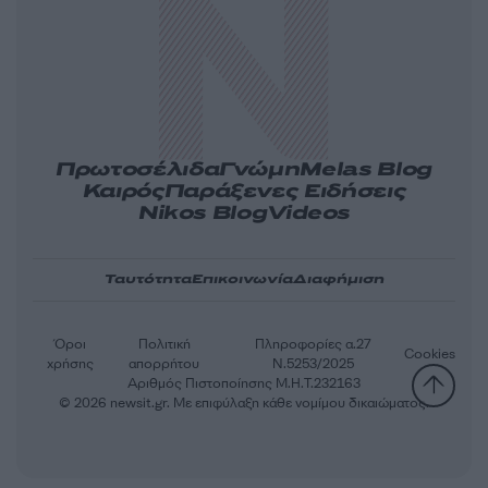
Πρωτοσέλιδα
Γνώμη
Melas Blog
Καιρός
Παράξενες Ειδήσεις
Nikos Blog
Videos
Ταυτότητα
Επικοινωνία
Διαφήμιση
Όροι
Πολιτική
Πληροφορίες α.27
Cookies
χρήσης
απορρήτου
Ν.5253/2025
Αριθμός Πιστοποίησης Μ.Η.Τ.232163
© 2026 newsit.gr. Με επιφύλαξη κάθε νομίμου δικαιώματος.