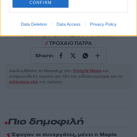
CONFIRM
Όροι Χρήσης
. Το site προστατεύεται από reCAPTCHA, ισχύουν
Πολιτική Απορρήτου
&
Όροι Χρήσης
της Google.
Τοπικά Νέα
Data Deletion
Data Access
Privacy Policy
ΕΙΔΗΣΕΙΣ
ΕΙΔΗΣΕΙΣ ΠΑΤΡΑ
ΠΑΡΑΣΥΡΣΗ ΠΑΙΔΙΟΥ
ΠΑΤΡΑ
ΤΡΟΧΑΙΟ ΠΑΤΡΑ
Share:
Ακολουθήστε το Νewsit.gr στο
Google News
και
ενημερωθείτε πρώτοι για όλη την ειδησεογραφία και τα
τελευταία νέα
της ημέρας
Πιο δημοφιλή
1
Έφυγαν οι συνεργάτες, μένει η Μαρία