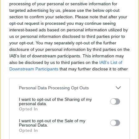
processing of your personal or sensitive information for
targeted advertising by us, please use the below opt-out
section to confirm your selection. Please note that after your
opt-out request is processed you may continue seeing
interest-based ads based on personal information utilized by
us or personal information disclosed to third parties prior to
Αν τα χάσατε
your opt-out. You may separately opt-out of the further
disclosure of your personal information by third parties on the
IAB’s list of downstream participants. This information may
also be disclosed by us to third parties on the
IAB’s List of
Downstream Participants
that may further disclose it to other
third parties.
Please note that this website/app uses one or more Google
Personal Data Processing Opt Outs
services and may gather and store information including but
not limited to your visit or usage behaviour. You may click to
I want to opt-out of the Sharing of my
personal data.
Δολοφονία Βρετανίδας
Μυστράς: Παθολογικά α
grant or deny consent to Google and its third-party tags to
Opted In
στην Κυψέλη: Οι δύο
«δείχνει» η πρώτη
use your data for below specified purposes in below Google
καταθέσεις «κλειδί» της
ιατροδικαστική εκτίμ
consent section.
I want to opt-out of the Sale of my
συζύγου του 26χρονου
για τον θάνατο του
Personal Data.
Αφγανού – Το στίγμα του
90χρονου, που έκρυψ
Opted In
κινητού, η θεία από την
γιος του σε καταψύκ
Ινδία και τα απειλητικά