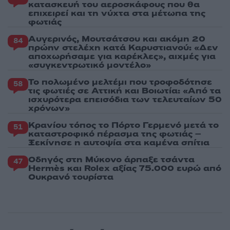
κατασκευή του αεροσκάφους που θα
επιχειρεί και τη νύχτα στα μέτωπα της
φωτιάς
Αυγερινός, Μουτσάτσου και ακόμη 20
84
πρώην στελέχη κατά Καρυστιανού: «Δεν
αποχωρήσαμε για καρέκλες», αιχμές για
«συγκεντρωτικό μοντέλο»
Το πολωμένο μελτέμι που τροφοδότησε
58
τις φωτιές σε Αττική και Βοιωτία: «Από τα
ισχυρότερα επεισόδια των τελευταίων 50
χρόνων»
Κρανίου τόπος το Πόρτο Γερμενό μετά το
51
καταστροφικό πέρασμα της φωτιάς –
Ξεκίνησε η αυτοψία στα καμένα σπίτια
Οδηγός στη Μύκονο άρπαξε τσάντα
47
Hermès και Rolex αξίας 75.000 ευρώ από
Ουκρανό τουρίστα