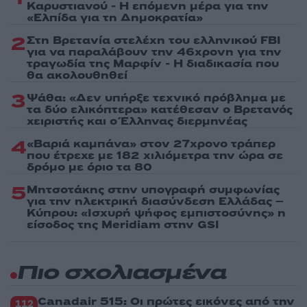
Καρυστιανού - Η επόμενη μέρα για την
«Ελπίδα για τη Δημοκρατία»
2
Στη Βρετανία στελέχη του ελληνικού FBI
για να παραλάβουν την 46χρονη για την
τραγωδία της Μαρφίν - Η διαδικασία που
θα ακολουθηθεί
3
Ψάθα: «Δεν υπήρξε τεχνικό πρόβλημα με
τα δύο ελικόπτερα» κατέθεσαν ο Βρετανός
χειριστής και ο Έλληνας διερμηνέας
4
«Βαριά καμπάνα» στον 27χρονο τράπερ
που έτρεχε με 182 χιλιόμετρα την ώρα σε
δρόμο με όριο τα 80
5
Μητσοτάκης στην υπογραφή συμφωνίας
για την ηλεκτρική διασύνδεση Ελλάδας –
Κύπρου: «Ισχυρή ψήφος εμπιστοσύνης» η
είσοδος της Meridiam στην GSI
Πιο σχολιασμένα
Canadair 515: Οι πρώτες εικόνες από την
112