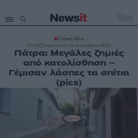
Μετάβαση
σε
o
27
περιεχόμενο
Τοπικά Νέα
17:50
Παρασκευή 18 Δεκεμβρίου 2020
Πάτρα: Μεγάλες ζημιές
από κατολίσθηση –
Γέμισαν λάσπες τα σπίτια
(pics)