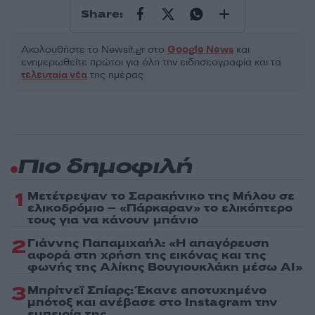
Share:
Ακολουθήστε το Νewsit.gr στο
Google News
και
ενημερωθείτε πρώτοι για όλη την ειδησεογραφία και τα
τελευταία νέα
της ημέρας
Πιο δημοφιλή
1
Μετέτρεψαν το Σαρακήνικο της Μήλου σε
ελικοδρόμιο – «Πάρκαραν» το ελικόπτερο
τους για να κάνουν μπάνιο
2
Γιάννης Παπαμιχαήλ: «Η απαγόρευση
αφορά στη χρήση της εικόνας και της
φωνής της Αλίκης Βουγιουκλάκη μέσω AI»
3
Μπρίτνεϊ Σπίαρς: Έκανε αποτυχημένο
μπότοξ και ανέβασε στο Instagram την
εμπειρία της