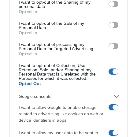
not limited to your visit or usage behaviour. You may click to
I want to opt-out of the Sharing of my
personal data.
grant or deny consent to Google and its third-party tags to
Opted In
Αν τα χάσατε
use your data for below specified purposes in below Google
consent section.
I want to opt-out of the Sale of my
Personal Data.
Opted In
I want to opt-out of processing my
Personal Data for Targeted Advertising.
Opted In
I want to opt-out of Collection, Use,
Retention, Sale, and/or Sharing of my
Personal Data that Is Unrelated with the
Purposes for which it was collected.
«Εκρηκτικό κοκτέιλ»
Πλεύρης στο Breitbart
Opted Out
σήμερα με ανέμους έως 9
επανεκλογή Τραμπ άλ
μποφόρ και θερμοκρασία
τη μεταναστευτική
Google consents
στους 39°C - Την Πέμπτη
πολιτική – Η συνέντε
υποχωρεί ο υδράργυρος
που αναδημοσίευσε
I want to allow Google to enable storage
Αμερικανός πρόεδρ
related to advertising like cookies on web or
device identifiers in apps.
Σχόλια
I want to allow my user data to be sent to