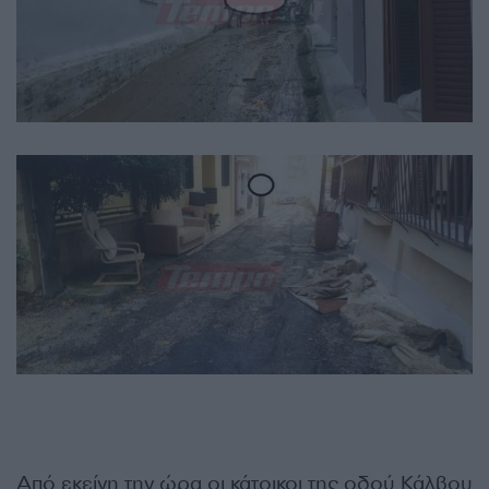
Από εκείνη την ώρα οι κάτοικοι της οδού Κάλβου