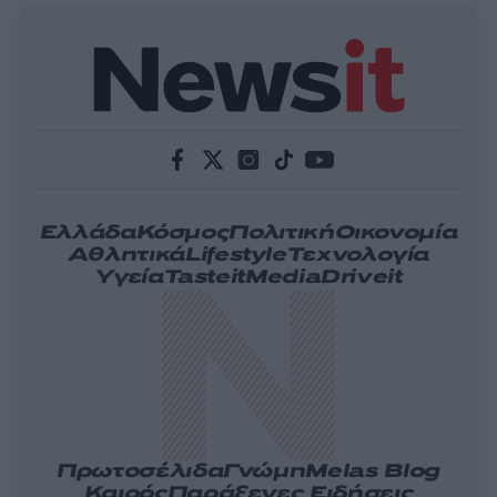
Ελλάδα
Κόσμος
Πολιτική
Οικονομία
Αθλητικά
Lifestyle
Τεχνολογία
Υγεία
Tasteit
Media
Driveit
Πρωτοσέλιδα
Γνώμη
Melas Blog
Καιρός
Παράξενες Ειδήσεις