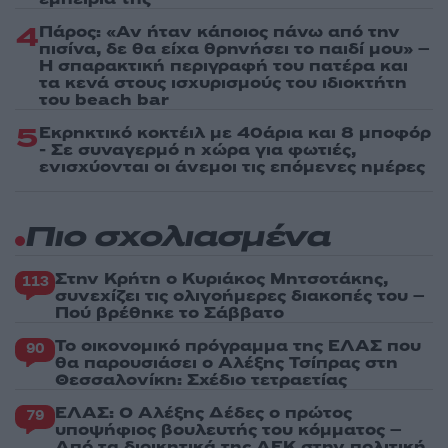
4
Πάρος: «Αν ήταν κάποιος πάνω από την
πισίνα, δε θα είχα θρηνήσει το παιδί μου» –
Η σπαρακτική περιγραφή του πατέρα και
τα κενά στους ισχυρισμούς του ιδιοκτήτη
του beach bar
5
Εκρηκτικό κοκτέιλ με 40άρια και 8 μποφόρ
- Σε συναγερμό η χώρα για φωτιές,
ενισχύονται οι άνεμοι τις επόμενες ημέρες
Πιο σχολιασμένα
Στην Κρήτη ο Κυριάκος Μητσοτάκης,
113
συνεχίζει τις ολιγοήμερες διακοπές του –
Πού βρέθηκε το Σάββατο
Το οικονομικό πρόγραμμα της ΕΛΑΣ που
90
θα παρουσιάσει ο Αλέξης Τσίπρας στη
Θεσσαλονίκη: Σχέδιο τετραετίας
ΕΛΑΣ: Ο Αλέξης Δέδες ο πρώτος
79
υποψήφιος βουλευτής του κόμματος –
Από τα διοικητικά της ΑΕΚ στην πολιτική