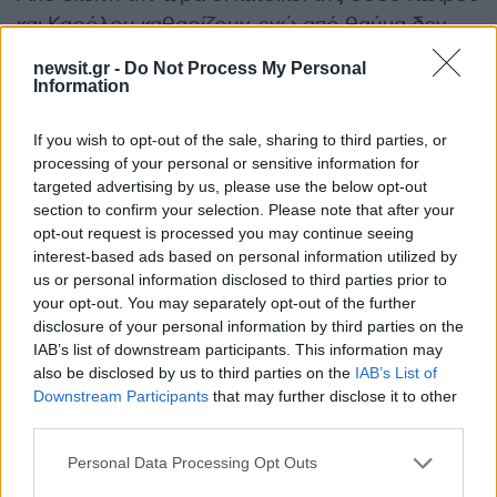
και Καρόλου καθαρίζουν, ενώ από θαύμα δεν
σημειώθηκε τραυματισμός, αναφέρει το
newsit.gr -
Do Not Process My Personal
Tempo24news. Εξαιτίας της κατολίσθησης
Information
προκλήθηκε βλάβη του αγωγού ύδρευσης, με
If you wish to opt-out of the sale, sharing to third parties, or
συνέπεια μεγάλο τμήμα του διαμερίσματος της
processing of your personal or sensitive information for
Πάτρας να μείνει χωρίς νερό.
targeted advertising by us, please use the below opt-out
section to confirm your selection. Please note that after your
ΔΙΑΦΗΜΙΣΗ
opt-out request is processed you may continue seeing
interest-based ads based on personal information utilized by
us or personal information disclosed to third parties prior to
your opt-out. You may separately opt-out of the further
disclosure of your personal information by third parties on the
IAB’s list of downstream participants. This information may
also be disclosed by us to third parties on the
IAB’s List of
Downstream Participants
that may further disclose it to other
third parties.
Please note that this website/app uses one or more Google
Personal Data Processing Opt Outs
services and may gather and store information including but