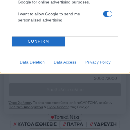
Google for online advertising purposes.
I want to allow Google to send me
personalized advertising.
Σχολίασε εδώ
CONFIRM
50 /50
Data Deletion
Data Access
Privacy Policy
2000 /2000
Υποβολή σχολίου
Όροι Χρήσης
. Το site προστατεύεται από reCAPTCHA, ισχύουν
Πολιτική Απορρήτου
&
Όροι Χρήσης
της Google.
Τοπικά Νέα
ΚΑΤΟΛΙΣΘΗΣΕΙΣ
ΠΑΤΡΑ
ΥΔΡΕΥΣΗ