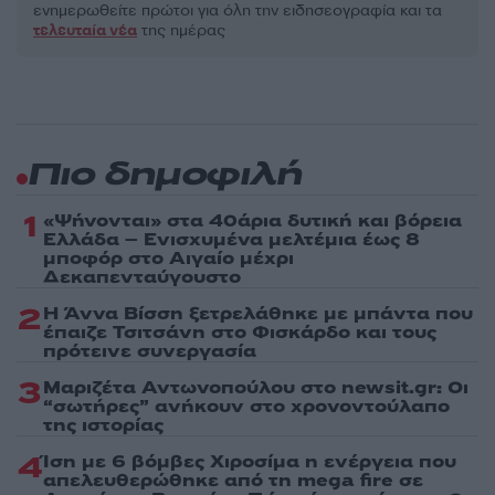
ενημερωθείτε πρώτοι για όλη την ειδησεογραφία και τα
τελευταία νέα
της ημέρας
Πιο δημοφιλή
1
«Ψήνονται» στα 40άρια δυτική και βόρεια
Ελλάδα – Ενισχυμένα μελτέμια έως 8
μποφόρ στο Αιγαίο μέχρι
Δεκαπενταύγουστο
2
Η Άννα Βίσση ξετρελάθηκε με μπάντα που
έπαιζε Τσιτσάνη στο Φισκάρδο και τους
πρότεινε συνεργασία
3
Μαριζέτα Αντωνοπούλου στο newsit.gr: Οι
“σωτήρες” ανήκουν στο χρονοντούλαπο
της ιστορίας
4
Ίση με 6 βόμβες Χιροσίμα η ενέργεια που
απελευθερώθηκε από τη mega fire σε