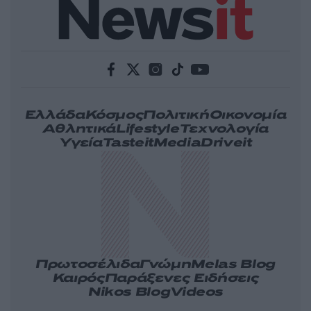
Ελλάδα
Κόσμος
Πολιτική
Οικονομία
Αθλητικά
Lifestyle
Τεχνολογία
Υγεία
Tasteit
Media
Driveit
Πρωτοσέλιδα
Γνώμη
Melas Blog
Καιρός
Παράξενες Ειδήσεις
Nikos Blog
Videos