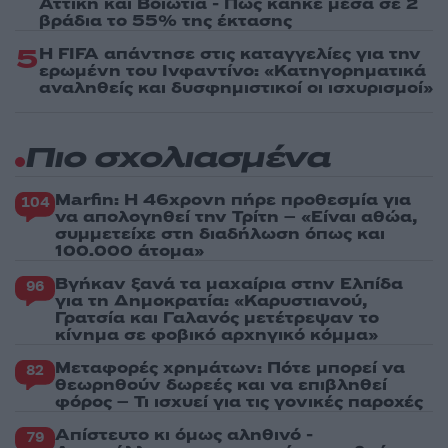
Αττική και Βοιωτία - Πώς κάηκε μέσα σε 2
βράδια το 55% της έκτασης
5
Η FIFA απάντησε στις καταγγελίες για την
ερωμένη του Ινφαντίνο: «Κατηγορηματικά
αναληθείς και δυσφημιστικοί οι ισχυρισμοί»
Πιο σχολιασμένα
Marfin: Η 46χρονη πήρε προθεσμία για
104
να απολογηθεί την Τρίτη – «Είναι αθώα,
συμμετείχε στη διαδήλωση όπως και
100.000 άτομα»
Βγήκαν ξανά τα μαχαίρια στην Ελπίδα
96
για τη Δημοκρατία: «Καρυστιανού,
Γρατσία και Γαλανός μετέτρεψαν το
κίνημα σε φοβικό αρχηγικό κόμμα»
Μεταφορές χρημάτων: Πότε μπορεί να
82
θεωρηθούν δωρεές και να επιβληθεί
φόρος – Τι ισχυεί για τις γονικές παροχές
Απίστευτο κι όμως αληθινό -
79