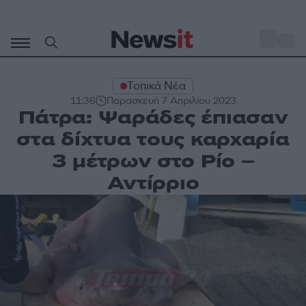
Μετάβαση
σε
o
31
περιεχόμενο
Τοπικά Νέα
11:36
Παρασκευή 7 Απριλίου 2023
Πάτρα: Ψαράδες έπιασαν
στα δίχτυα τους καρχαρία
3 μέτρων στο Ρίο –
Αντίρριο