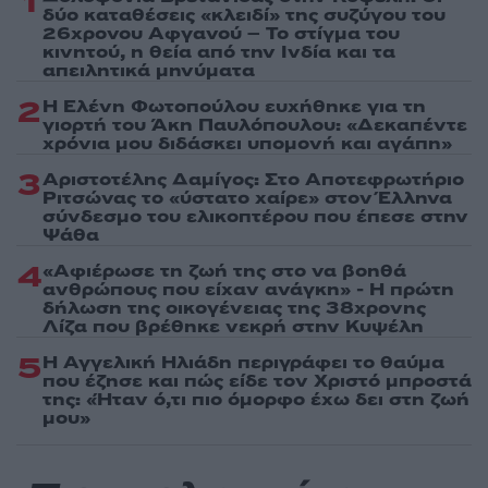
1
δύο καταθέσεις «κλειδί» της συζύγου του
26χρονου Αφγανού – Το στίγμα του
κινητού, η θεία από την Ινδία και τα
απειλητικά μηνύματα
2
Η Ελένη Φωτοπούλου ευχήθηκε για τη
γιορτή του Άκη Παυλόπουλου: «Δεκαπέντε
χρόνια μου διδάσκει υπομονή και αγάπη»
3
Αριστοτέλης Δαμίγος: Στο Αποτεφρωτήριο
Ριτσώνας το «ύστατο χαίρε» στον Έλληνα
σύνδεσμο του ελικοπτέρου που έπεσε στην
Ψάθα
4
«Αφιέρωσε τη ζωή της στο να βοηθά
ανθρώπους που είχαν ανάγκη» - Η πρώτη
δήλωση της οικογένειας της 38χρονης
Λίζα που βρέθηκε νεκρή στην Κυψέλη
5
Η Αγγελική Ηλιάδη περιγράφει το θαύμα
που έζησε και πώς είδε τον Χριστό μπροστά
της: «Ήταν ό,τι πιο όμορφο έχω δει στη ζωή
μου»