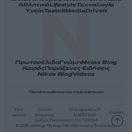
Αθλητικά
Lifestyle
Τεχνολογία
Υγεία
Tasteit
Media
Driveit
Πρωτοσέλιδα
Γνώμη
Melas Blog
Καιρός
Παράξενες Ειδήσεις
Nikos Blog
Videos
Ταυτότητα
Επικοινωνία
Διαφήμιση
Όροι
Πολιτική
Πληροφορίες α.27
Cookies
χρήσης
απορρήτου
Ν.5253/2025
Αριθμός Πιστοποίησης Μ.Η.Τ.232163
© 2026 newsit.gr. Με επιφύλαξη κάθε νομίμου δικαιώματος.