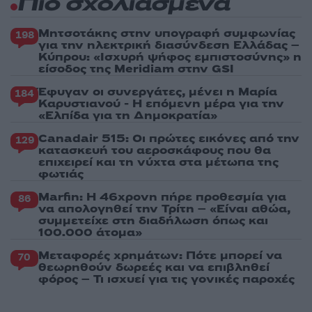
Πιο σχολιασμένα
Μητσοτάκης στην υπογραφή συμφωνίας
198
για την ηλεκτρική διασύνδεση Ελλάδας –
Κύπρου: «Ισχυρή ψήφος εμπιστοσύνης» η
είσοδος της Meridiam στην GSI
Έφυγαν οι συνεργάτες, μένει η Μαρία
184
Καρυστιανού - Η επόμενη μέρα για την
«Ελπίδα για τη Δημοκρατία»
Canadair 515: Οι πρώτες εικόνες από την
129
κατασκευή του αεροσκάφους που θα
επιχειρεί και τη νύχτα στα μέτωπα της
φωτιάς
Marfin: Η 46χρονη πήρε προθεσμία για
86
να απολογηθεί την Τρίτη – «Είναι αθώα,
συμμετείχε στη διαδήλωση όπως και
100.000 άτομα»
Μεταφορές χρημάτων: Πότε μπορεί να
70
θεωρηθούν δωρεές και να επιβληθεί
φόρος – Τι ισχυεί για τις γονικές παροχές