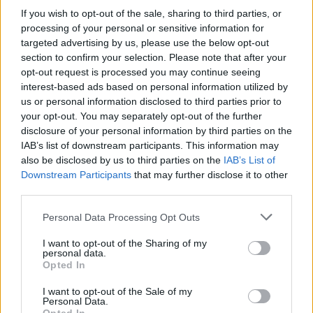
If you wish to opt-out of the sale, sharing to third parties, or
processing of your personal or sensitive information for
targeted advertising by us, please use the below opt-out
section to confirm your selection. Please note that after your
opt-out request is processed you may continue seeing
interest-based ads based on personal information utilized by
us or personal information disclosed to third parties prior to
your opt-out. You may separately opt-out of the further
disclosure of your personal information by third parties on the
IAB’s list of downstream participants. This information may
also be disclosed by us to third parties on the
IAB’s List of
Αν τα χάσατε
Downstream Participants
that may further disclose it to other
third parties.
Ανανεώθηκε πριν
Please note that this website/app uses one or more Google
1 ώρα
Personal Data Processing Opt Outs
services and may gather and store information including but
not limited to your visit or usage behaviour. You may click to
I want to opt-out of the Sharing of my
personal data.
grant or deny consent to Google and its third-party tags to
Opted In
use your data for below specified purposes in below Google
consent section.
I want to opt-out of the Sale of my
Personal Data.