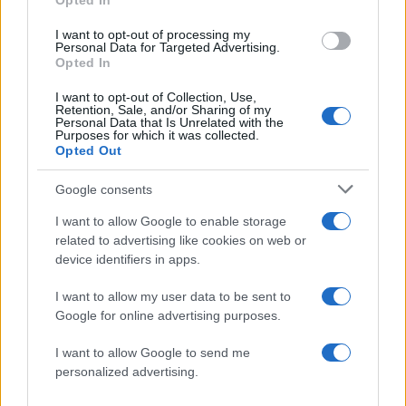
Opted In
Τροχαίο στις Σέρρες:
Μυστράς: 11 μήνες μ
«Ξαφνικά μου ήρθε το
αναστολή στον 55χρ
αυτοκίνητο, προσπάθησα
που έκρυβε τον νεκ
I want to opt-out of processing my
Personal Data for Targeted Advertising.
να φύγω αριστερά» λέει ο
πατέρα του σε καταψ
Opted In
οδηγός του φορτηγού
– «Ήθελα να τον βλέ
I want to opt-out of Collection, Use,
Retention, Sale, and/or Sharing of my
Σχόλια
Personal Data that Is Unrelated with the
Purposes for which it was collected.
Opted Out
Google consents
I want to allow Google to enable storage
Σχολίασε εδώ
related to advertising like cookies on web or
device identifiers in apps.
50 /50
I want to allow my user data to be sent to
Google for online advertising purposes.
I want to allow Google to send me
personalized advertising.
2000 /2000