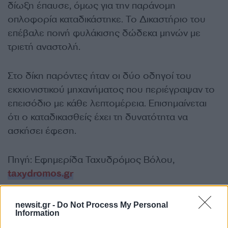
δίωξη έπαυσε, όμως για την παράνομη
οπλοφορία καταδικάστηκε. Το Δικαστήριο του
επέβαλε ποινή φυλάκισης δώδεκα μηνών με
τριετή αναστολή.
Στο δίκη παρόντες ήταν οι δύο οδηγοί του
εκχιονιστικού μηχανήματος που περιέγραψαν το
επεισόδιο με κάθε λεπτομέρεια. Επισημαίνεται
ότι ο καταδικασθείς έχει τη δυνατότητα να
ασκήσει έφεση.
Πηγή: Εφημερίδα Ταχυδρόμος Βόλου,
taxydromos.gr
ΔΙΑΦΗΜΙΣΗ
newsit.gr -
Do Not Process My Personal
Information