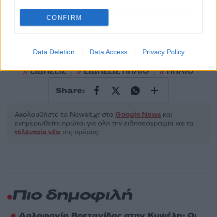
Υποβολή σχολίου
CONFIRM
Όροι Χρήσης
. Το site προστατεύεται από reCAPTCHA, ισχύουν
Πολιτική Απορρήτου
&
Όροι Χρήσης
της Google.
Data Deletion
Data Access
Privacy Policy
Τοπικά Νέα
ΕΙΔΗΣΕΙΣ
ΕΙΔΗΣΕΙΣ ΠΗΛΙΟ
ΠΗΛΙΟ
Share:
Ακολουθήστε το Νewsit.gr στο
Google News
και
ενημερωθείτε πρώτοι για όλη την ειδησεογραφία και τα
τελευταία νέα
της ημέρας
Πιο δημοφιλή
Δολοφονία Βρετανίδας στην Κυψέλη: Οι