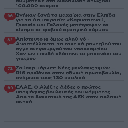
συμμετείχε στη διαδήλωση όπως και
100.000 άτομα»
Βγήκαν ξανά τα μαχαίρια στην Ελπίδα
96
για τη Δημοκρατία: «Καρυστιανού,
Γρατσία και Γαλανός μετέτρεψαν το
κίνημα σε φοβικό αρχηγικό κόμμα»
Απίστευτο κι όμως αληθινό -
82
Aναστέλλονται τα τακτικά ραντεβού του
αγγειοχειρουργού του νοσοκομείου
Χανίων επειδή κλάπηκε το μηχανάκι του
γιατρού
Σούπερ μάρκετ: Νέες μειώσεις τιμών –
71
916 προϊόντα στην εθνική πρωτοβουλία,
ανάμεσά τους 130 σχολικά
ΕΛΑΣ: Ο Αλέξης Δέδες ο πρώτος
69
υποψήφιος βουλευτής του κόμματος –
Από τα διοικητικά της ΑΕΚ στην πολιτική
σκηνή