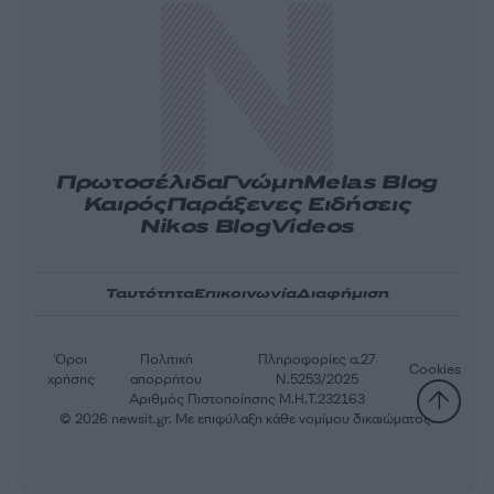
Πρωτοσέλιδα
Γνώμη
Melas Blog
Καιρός
Παράξενες Ειδήσεις
Nikos Blog
Videos
Ταυτότητα
Επικοινωνία
Διαφήμιση
Όροι
Πολιτική
Πληροφορίες α.27
Cookies
χρήσης
απορρήτου
Ν.5253/2025
Αριθμός Πιστοποίησης Μ.Η.Τ.232163
© 2026 newsit.gr. Με επιφύλαξη κάθε νομίμου δικαιώματος.