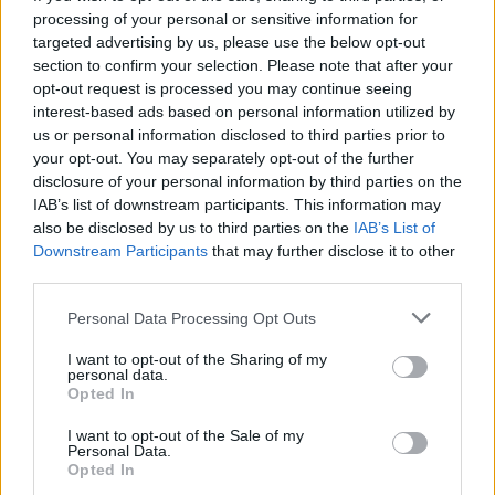
processing of your personal or sensitive information for
targeted advertising by us, please use the below opt-out
Πινακίδες κυκλοφορίας με
Εκρηκτικό κοκτέιλ ζέσ
λίγα κλικ: Τα 3 βήματα για
με 40άρια και 8 μποφό
section to confirm your selection. Please note that after your
παραγγελίες και έκδοση –
Σε συναγερμό η χώρα 
opt-out request is processed you may continue seeing
Αυστηροποιούνται οι
φωτιές, ενισχύονται 
interest-based ads based on personal information utilized by
κυρώσεις για παραβάσεις
άνεμοι τις επόμενες ημ
us or personal information disclosed to third parties prior to
your opt-out. You may separately opt-out of the further
disclosure of your personal information by third parties on the
Σχόλια
IAB’s list of downstream participants. This information may
also be disclosed by us to third parties on the
IAB’s List of
Downstream Participants
that may further disclose it to other
third parties.
Please note that this website/app uses one or more Google
Personal Data Processing Opt Outs
Σχολίασε εδώ
services and may gather and store information including but
not limited to your visit or usage behaviour. You may click to
I want to opt-out of the Sharing of my
personal data.
grant or deny consent to Google and its third-party tags to
Opted In
50 /50
use your data for below specified purposes in below Google
consent section.
I want to opt-out of the Sale of my
Personal Data.
Opted In