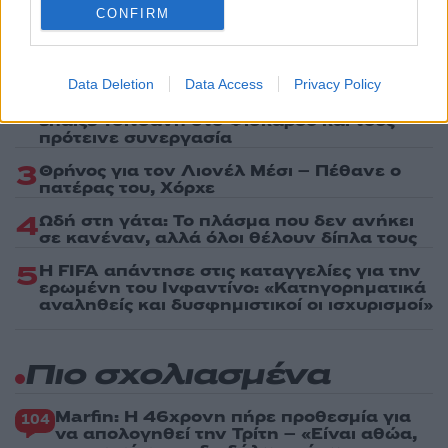
CONFIRM
1
Κωνσταντίνος Αργυρός και Αλεξάνδρα
Νίκα κάνουν διακοπές με πολυτελές γιοτ
με τα δύο παιδιά τους
Data Deletion
Data Access
Privacy Policy
2
Η Άννα Βίσση ξετρελάθηκε με μπάντα που
έπαιζε Τσιτσάνη στο Φισκάρδο και τους
πρότεινε συνεργασία
3
Θρήνος για τον Λιονέλ Μέσι – Πέθανε ο
πατέρας του, Χόρχε
4
Ωδή στη γάτα: Το πλάσμα που δεν ανήκει
σε κανέναν, αλλά όλοι θέλουν δίπλα τους
5
Η FIFA απάντησε στις καταγγελίες για την
ερωμένη του Ινφαντίνο: «Κατηγορηματικά
αναληθείς και δυσφημιστικοί οι ισχυρισμοί»
Πιο σχολιασμένα
Marfin: Η 46χρονη πήρε προθεσμία για
104
να απολογηθεί την Τρίτη – «Είναι αθώα,