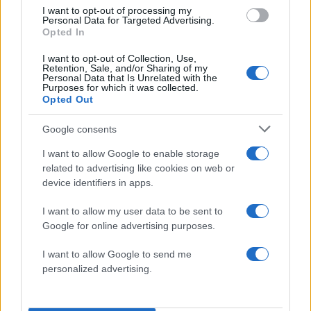
I want to opt-out of processing my
2000 /2000
Personal Data for Targeted Advertising.
Opted In
Υποβολή σχολίου
I want to opt-out of Collection, Use,
Retention, Sale, and/or Sharing of my
Όροι Χρήσης
. Το site προστατεύεται από reCAPTCHA, ισχύουν
Personal Data that Is Unrelated with the
Purposes for which it was collected.
Πολιτική Απορρήτου
&
Όροι Χρήσης
της Google.
Opted Out
Τοπικά Νέα
ΕΙΔΗΣΕΙΣ
ΕΙΔΗΣΕΙΣ ΠΗΛΙΟ
ΠΗΛΙΟ
Google consents
I want to allow Google to enable storage
Share:
related to advertising like cookies on web or
device identifiers in apps.
Ακολουθήστε το Νewsit.gr στο
Google News
και
ενημερωθείτε πρώτοι για όλη την ειδησεογραφία και τα
I want to allow my user data to be sent to
τελευταία νέα
της ημέρας
Google for online advertising purposes.
I want to allow Google to send me
personalized advertising.
Πιο δημοφιλή