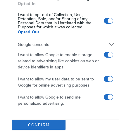
Βενετσάνου, με τον ισχυρισμό, ότι η χούντα τον
Opted In
εξαφάνισε, επειδή δεν τους άφησαν να ανοίξουν
I want to opt-out of Collection, Use,
Retention, Sale, and/or Sharing of my
το φέρετρο. Αυτό τους έβαλε σε σκέψεις.
Personal Data that Is Unrelated with the
Purposes for which it was collected.
Όμως, τι φέρετρο να ανοίξουν και τι να δουν, το
Opted Out
διαμελισμένο σώμα του; Αμφισβητούσε, ο
συγγενής, το τραγικό αεροπορικό συμβάν.
Google consents
Επικοινώνησα τότε, με τον συντάκτη του
I want to allow Google to enable storage
δημοσιεύματος και του είπα, ακριβώς τι είχε
related to advertising like cookies on web or
συμβεί στο χωριό, το δημοσίευσε και δόθηκε η
device identifiers in apps.
απάντηση στην οικογένεια».
I want to allow my user data to be sent to
Google for online advertising purposes.
Η τραγωδία στο Κοκκινόλακο είναι για τους
I want to allow Google to send me
Πηγιώτες ένα κομμάτι της ιστορίας του τόπου
personalized advertising.
τους. «Η Αδελφότητα Πηγιωτών έχει θέσει ως
στόχο να κατασκευαστεί ένα μνημείο προς τιμήν
των δυο ηρώων, εκεί όπου έπεσαν στη
CONFIRM