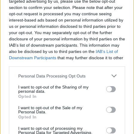
targeted advertising by us, please use the below opt-out
συγγενείς. Κανένας ποτέ ,δεν ήρθε στο χωριό
section to confirm your selection. Please note that after your
opt-out request is processed you may continue seeing
μας, να επισκεφθεί το μέρος της συντριβής».
interest-based ads based on personal information utilized by
us or personal information disclosed to third parties prior to
Στα σημεία της τραγωδίας, βοσκοί και
your opt-out. You may separately opt-out of the further
disclosure of your personal information by third parties on the
περιπατητές, έβρισκαν μικρά κομμάτια. Στον
IAB’s list of downstream participants. This information may
Κοκκινόλακο, καταστραμμένο και
also be disclosed by us to third parties on the
IAB’s List of
παραμορφωμένο βρισκόταν το πολυβόλο του
Downstream Participants
that may further disclose it to other
αεροπλάνου. Χρόνια αργότερα, κύλισε μέσα στο
third parties.
φαράγγι και έγινε αποτυχημένη προσπάθεια για
Please note that this website/app uses one or more Google
Personal Data Processing Opt Outs
την ανάσυρσή του.
services and may gather and store information including but
not limited to your visit or usage behaviour. You may click to
I want to opt-out of the Sharing of my
personal data.
grant or deny consent to Google and its third-party tags to
Opted In
Ο Χρήστος Καπερώνης, πριν ολοκληρώσει την
use your data for below specified purposes in below Google
μαρτυρία του, μας αναφέρει ένα περιστατικό που
consent section.
I want to opt-out of the Sale of my
Personal Data.
έγινε χρόνια αργότερα. «Μετά την δικτατορία, η
Opted In
εφημερίδα “Ακρόπολις”, δημοσίευσε
I want to opt-out of processing my
συνέντευξη ενός συγγενούς του σμηναγού
Personal Data for Targeted Advertising.