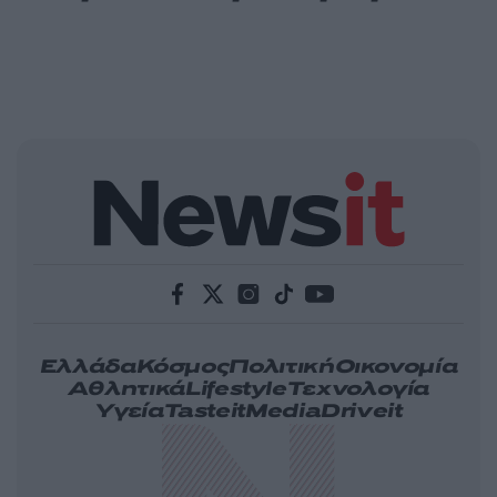
Ελλάδα
Κόσμος
Πολιτική
Οικονομία
Αθλητικά
Lifestyle
Τεχνολογία
Υγεία
Tasteit
Media
Driveit