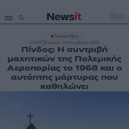
Μετάβαση
σε
o
31
περιεχόμενο
Τοπικά Νέα
13:43
Κυριακή 13 Νοεμβρίου 2022
Πίνδος: Η συντριβή
μαχητικών της Πολεμικής
Αεροπορίας το 1968 και ο
αυτόπτης μάρτυρας που
καθηλώνει