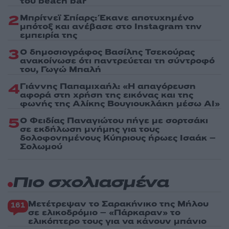
του beach bar
2
Μπρίτνεϊ Σπίαρς: Έκανε αποτυχημένο
μπότοξ και ανέβασε στο Instagram την
εμπειρία της
3
Ο δημοσιογράφος Βασίλης Τσεκούρας
ανακοίνωσε ότι παντρεύεται τη σύντροφό
του, Γωγώ Μπαλή
4
Γιάννης Παπαμιχαήλ: «Η απαγόρευση
αφορά στη χρήση της εικόνας και της
φωνής της Αλίκης Βουγιουκλάκη μέσω AI»
5
Ο Φειδίας Παναγιώτου πήγε με σορτσάκι
σε εκδήλωση μνήμης για τους
δολοφονημένους Κύπριους ήρωες Ισαάκ –
Σολωμού
Πιο σχολιασμένα
Μετέτρεψαν το Σαρακήνικο της Μήλου
161
σε ελικοδρόμιο – «Πάρκαραν» το
ελικόπτερο τους για να κάνουν μπάνιο