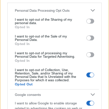
third parties.
είχε ξεκινήσει να εργάζεται για τη σεζόν ενώ
παράλληλα έδινε και για την εξεταστική της στο
Please note that this website/app uses one or more Google
Personal Data Processing Opt Outs
πανεπιστήμιο.
services and may gather and store information including but
not limited to your visit or usage behaviour. You may click to
I want to opt-out of the Sharing of my
personal data.
grant or deny consent to Google and its third-party tags to
Opted In
«Υπήρχαν ημερομηνίες covid, όποιος κολλούσε
use your data for below specified purposes in below Google
πήγαινε άλλες ημερομηνίες να δώσει. Τώρα
consent section.
I want to opt-out of the Sale of my
Personal Data.
αυτό καταργήθηκε και επομένως μου είπαν ή
Opted In
Σεπτέμβριο ή προσπάθησε. Ε θα προσπαθήσω τι
I want to opt-out of processing my
να κάνω. Δεν μπορώ να το αφήσω» εξηγεί.
Personal Data for Targeted Advertising.
Opted In
Η Λιμενική Αρχή διενεργεί προανάκριση ενώ
I want to opt-out of Collection, Use,
Retention, Sale, and/or Sharing of my
γίνονται προσπάθειες εντοπισμού του δράστη
Personal Data that Is Unrelated with the
Purposes for which it was collected.
που επέβαινε στο σκουρόχρωμα ΙΧ.
Opted Out
Google consents
I want to allow Google to enable storage
related to advertising like cookies on web or