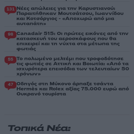
Νέες απώλειες για την Καρυστιανού:
131
Παραιτήθηκαν Μουτσάτσου, Ιωαννίδου
και Κοτσόργιος - «Αποχωρώ από μια
αυταπάτη»
Canadair 515: Οι πρώτες εικόνες από την
98
κατασκευή του αεροσκάφους που θα
επιχειρεί και τη νύχτα στα μέτωπα της
φωτιάς
Το πολωμένο μελτέμι που τροφοδότησε
55
τις φωτιές σε Αττική και Βοιωτία: «Από τα
ισχυρότερα επεισόδια των τελευταίων 50
χρόνων»
Οδηγός στη Μύκονο άρπαξε τσάντα
47
Hermès και Rolex αξίας 75.000 ευρώ από
Ουκρανό τουρίστα
Τοπικά Νέα: