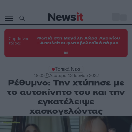
Μετάβαση
σε
o
33
περιεχόμενο
Φω
Φωτιά στη Μεγάλη Χώρα Αγρινίου
Συμβαίνει
πε
- Απειλείται φωτοβολταϊκό πάρκο
τώρα:
εν
Τοπικά Νέα
19:02
Δευτέρα 13 Ιουνίου 2022
Ρέθυμνο: Την χτύπησε με
το αυτοκίνητο του και την
εγκατέλειψε
χασκογελώντας