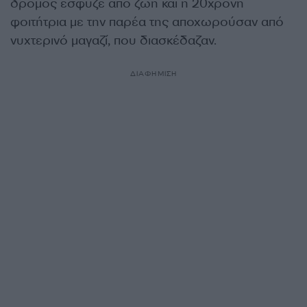
δρόμος έσφυζε από ζωή και η 20χρονη
φοιτήτρια με την παρέα της αποχωρούσαν από
νυχτερινό μαγαζί, που διασκέδαζαν.
ΔΙΑΦΗΜΙΣΗ