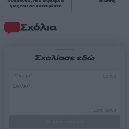
90χρονου, που έκρυψε ο
σιωπής
γιος του σε καταψύκτη
Σχόλια
Σχολίασε εδώ
50 /50
2000 /2000
Υποβολή σχολίου