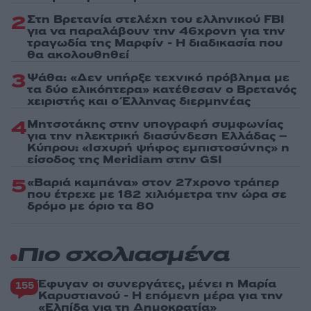
2
Στη Βρετανία στελέχη του ελληνικού FBI
για να παραλάβουν την 46χρονη για την
τραγωδία της Μαρφίν - Η διαδικασία που
θα ακολουθηθεί
3
Ψάθα: «Δεν υπήρξε τεχνικό πρόβλημα με
τα δύο ελικόπτερα» κατέθεσαν ο Βρετανός
χειριστής και ο Έλληνας διερμηνέας
4
Μητσοτάκης στην υπογραφή συμφωνίας
για την ηλεκτρική διασύνδεση Ελλάδας –
Κύπρου: «Ισχυρή ψήφος εμπιστοσύνης» η
είσοδος της Meridiam στην GSI
5
«Βαριά καμπάνα» στον 27χρονο τράπερ
που έτρεχε με 182 χιλιόμετρα την ώρα σε
δρόμο με όριο τα 80
Πιο σχολιασμένα
Έφυγαν οι συνεργάτες, μένει η Μαρία
155
Καρυστιανού - Η επόμενη μέρα για την
«Ελπίδα για τη Δημοκρατία»