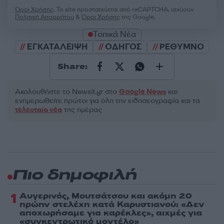
Όροι Χρήσης
. Το site προστατεύεται από reCAPTCHA, ισχύουν
Πολιτική Απορρήτου
&
Όροι Χρήσης
της Google.
Τοπικά Νέα
ΕΓΚΑΤΑΛΕΙΨΗ
ΟΔΗΓΟΣ
ΡΕΘΥΜΝΟ
Share:
Ακολουθήστε το Νewsit.gr στο
Google News
και
ενημερωθείτε πρώτοι για όλη την ειδησεογραφία και τα
τελευταία νέα
της ημέρας
Πιο δημοφιλή
1
Αυγερινός, Μουτσάτσου και ακόμη 20
πρώην στελέχη κατά Καρυστιανού: «Δεν
αποχωρήσαμε για καρέκλες», αιχμές για
«συγκεντρωτικό μοντέλο»