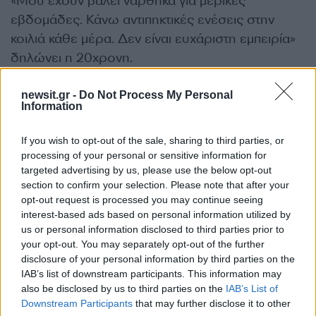
«Μου έχουν βάλει νάρθηκα για μερικές
εβδομάδες. Κάνω αντιπηκτικές ενέσεις στην
κοιλιά κάθε μέρα. Δεν είναι ευχάριστη εμπειρία»
δηλώνει η 20χρονη.
newsit.gr -
Do Not Process My Personal
Φόβος και τρόμος η παραλιακή
Information
If you wish to opt-out of the sale, sharing to third parties, or
Αλλά δεν είναι το μοναδικό περιστατικό. Είναι ο
processing of your personal or sensitive information for
ίδιος δρόμος που πριν 7 μήνες είχε επικρατήσει
targeted advertising by us, please use the below opt-out
πανζουρλισμός όταν θαμώνας επιχείρησε να
section to confirm your selection. Please note that after your
opt-out request is processed you may continue seeing
εισβάλλει στο ίδιο παραλιακό μαγαζί με το 4X4
interest-based ads based on personal information utilized by
αγροτικό του.
us or personal information disclosed to third parties prior to
your opt-out. You may separately opt-out of the further
disclosure of your personal information by third parties on the
Η Σίσσυ αναρρώνει σπίτι της με το ατύχημα
IAB’s list of downstream participants. This information may
πάντως να την καθήλωσε στο κρεβάτι την
also be disclosed by us to third parties on the
IAB’s List of
χειρότερη χρονική στιγμή μιας και η ίδια μόλις
Downstream Participants
that may further disclose it to other