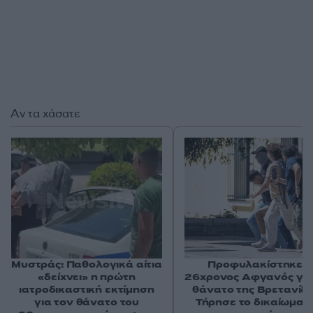
Αν τα χάσατε
Μυστράς: Παθολογικά αίτια
Προφυλακίστηκε ο
«δείχνει» η πρώτη
26χρονος Αφγανός για
ιατροδικαστική εκτίμηση
θάνατο της Βρετανίδα
για τον θάνατο του
Τήρησε το δικαίωμα τ