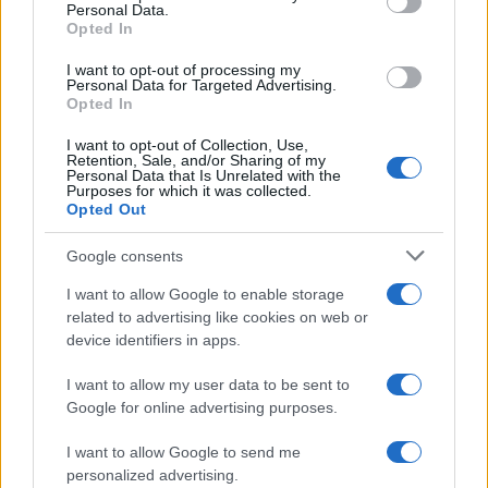
Personal Data.
Μυστράς: Παθολογικά αίτια
Προφυλακίστηκε ο
Opted In
«δείχνει» η πρώτη
26χρονος Αφγανός για
ιατροδικαστική εκτίμηση
θάνατο της Βρετανίδα
I want to opt-out of processing my
για τον θάνατο του
Τήρησε το δικαίωμα τ
Personal Data for Targeted Advertising.
90χρονου, που έκρυψε ο
σιωπής
Opted In
γιος του σε καταψύκτη
I want to opt-out of Collection, Use,
Retention, Sale, and/or Sharing of my
Personal Data that Is Unrelated with the
Σχόλια
Purposes for which it was collected.
Opted Out
Google consents
I want to allow Google to enable storage
Σχολίασε εδώ
related to advertising like cookies on web or
device identifiers in apps.
50 /50
I want to allow my user data to be sent to
Google for online advertising purposes.
I want to allow Google to send me
personalized advertising.