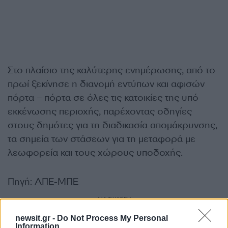
Στο πλαίσιο της καλύτερης ενημέρωσης, από το
πρωί ξεκίνησε η διανομή εντύπων και αφισών
πόρτα – πόρτα σε όλες τις κατοικίες της υπό
εκκένωσης περιοχής, παρέχοντας οδηγίες
στους δημότες για τη διαδικασία απομάκρυνσης,
τα σημεία των στάσεων για τη μεταφορά με
λεωφορεία και τους χώρους υποδοχής.
Πηγή: ΑΠΕ-ΜΠΕ
ΔΙΑΦΗΜΙΣΗ
newsit.gr -
Do Not Process My Personal
Information