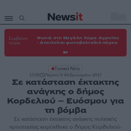
Μετάβαση
σε
o
34
περιεχόμενο
Φω
Φωτιά στη Μεγάλη Χώρα Αγρινίου
Συμβαίνει
πε
- Απειλείται φωτοβολταϊκό πάρκο
τώρα:
εν
Τοπικά Νέα
17:05
Πέμπτη 9 Φεβρουαρίου 2017
Σε κατάσταση έκτακτης
ανάγκης ο δήμος
Κορδελιού – Ευόσμου για
τη βόμβα
Σε κατάσταση έκτακτης ανάγκης πολιτικής
προστασίας κηρύχθηκε ο δήμος Κορδελιού-