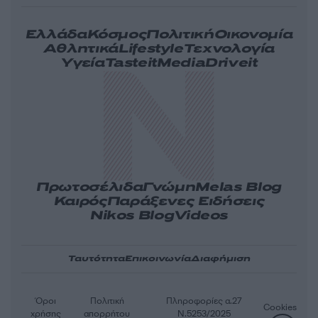
Ελλάδα
Κόσμος
Πολιτική
Οικονομία
Αθλητικά
Lifestyle
Τεχνολογία
Υγεία
Tasteit
Media
Driveit
Πρωτοσέλιδα
Γνώμη
Melas Blog
Καιρός
Παράξενες Ειδήσεις
Nikos Blog
Videos
Ταυτότητα
Επικοινωνία
Διαφήμιση
Όροι
Πολιτική
Πληροφορίες α.27
Cookies
χρήσης
απορρήτου
Ν.5253/2025