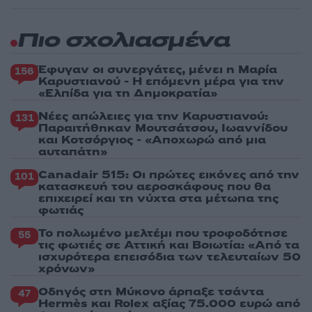
Πιο σχολιασμένα
Έφυγαν οι συνεργάτες, μένει η Μαρία
156
Καρυστιανού - Η επόμενη μέρα για την
«Ελπίδα για τη Δημοκρατία»
Νέες απώλειες για την Καρυστιανού:
131
Παραιτήθηκαν Μουτσάτσου, Ιωαννίδου
και Κοτσόργιος - «Αποχωρώ από μια
αυταπάτη»
Canadair 515: Οι πρώτες εικόνες από την
101
κατασκευή του αεροσκάφους που θα
επιχειρεί και τη νύχτα στα μέτωπα της
φωτιάς
Το πολωμένο μελτέμι που τροφοδότησε
55
τις φωτιές σε Αττική και Βοιωτία: «Από τα
ισχυρότερα επεισόδια των τελευταίων 50
χρόνων»
Οδηγός στη Μύκονο άρπαξε τσάντα
47
Hermès και Rolex αξίας 75.000 ευρώ από