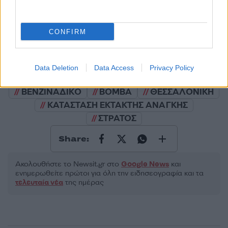
2000 /2000
Υποβολή σχολίου
CONFIRM
Όροι Χρήσης
. Το site προστατεύεται από reCAPTCHA, ισχύουν
Πολιτική Απορρήτου
&
Όροι Χρήσης
της Google.
Data Deletion
Data Access
Privacy Policy
Τοπικά Νέα
ΒΕΝΖΙΝΑΔΙΚΟ
ΒΟΜΒΑ
ΘΕΣΣΑΛΟΝΙΚΗ
ΚΑΤΑΣΤΑΣΗ ΕΚΤΑΚΤΗΣ ΑΝΑΓΚΗΣ
ΣΤΡΑΤΟΣ
Share:
Ακολουθήστε το Νewsit.gr στο
Google News
και
ενημερωθείτε πρώτοι για όλη την ειδησεογραφία και τα
τελευταία νέα
της ημέρας