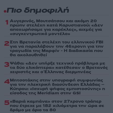
Πιο δημοφιλή
1
Αυγερινός, Μουτσάτσου και ακόμη 20
πρώην στελέχη κατά Καρυστιανού: «Δεν
αποχωρήσαμε για καρέκλες», αιχμές για
«συγκεντρωτικό μοντέλο»
2
Στη Βρετανία στελέχη του ελληνικού FBI
για να παραλάβουν την 46χρονη για την
τραγωδία της Μαρφίν - Η διαδικασία που
θα ακολουθηθεί
3
Ψάθα: «Δεν υπήρξε τεχνικό πρόβλημα με
τα δύο ελικόπτερα» κατέθεσαν ο Βρετανός
χειριστής και ο Έλληνας διερμηνέας
4
Μητσοτάκης στην υπογραφή συμφωνίας
για την ηλεκτρική διασύνδεση Ελλάδας –
Κύπρου: «Ισχυρή ψήφος εμπιστοσύνης» η
είσοδος της Meridiam στην GSI
5
«Βαριά καμπάνα» στον 27χρονο τράπερ
που έτρεχε με 182 χιλιόμετρα την ώρα σε
δρόμο με όριο τα 80