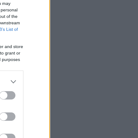
ou may
 personal
out of the
 downstream
B’s List of
er and store
to grant or
ed purposes
έναν