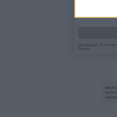
Όροι Χρήσης
. Το site π
Google.
Ακολου
πρώτοι
ημέρα