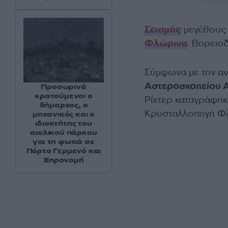
Σεισμός
μεγέθους 
Φλώρινα
. Βορειοδ
Σύμφωνα με την α
Αστεροσκοπείου 
Προσωρινά
κρατούμενοι ο
Ρίχτερ καταγράφηκε
δήμαρχος, ο
Κρυσταλλοπηγή Φ
μηχανικός και ο
ιδιοκτήτης του
αιολικού πάρκου
για τη φωτιά σε
Πόρτο Γερμενό και
Ξηρονομή