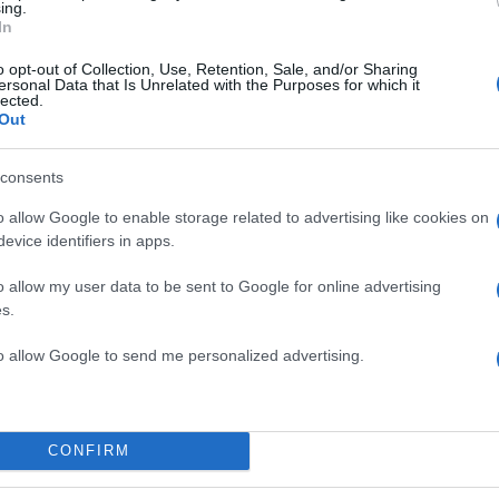
ing.
In
o opt-out of Collection, Use, Retention, Sale, and/or Sharing
ersonal Data that Is Unrelated with the Purposes for which it
lected.
Out
consents
o allow Google to enable storage related to advertising like cookies on
evice identifiers in apps.
α
o allow my user data to be sent to Google for online advertising
s.
to allow Google to send me personalized advertising.
Σχολίασε εδώ
CONFIRM
50