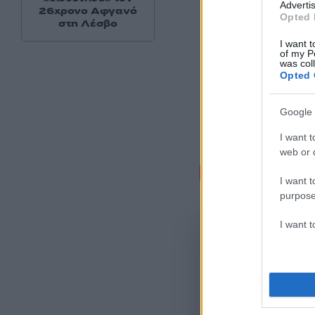
Advertis
26χρονο Αφγανό
Opted 
στη Λέσβο
I want t
of my P
was col
Opted 
Google 
I want t
web or d
Σχόλι
I want t
purpose
I want 