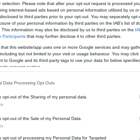
r selection. Please note that after your opt-out request is processed y
eing interest-based ads based on personal information utilized by us or
disclosed to third parties prior to your opt-out. You may separately opt-
losure of your personal information by third parties on the IAB’s list of
. This information may also be disclosed by us to third parties on the
IA
Participants
that may further disclose it to other third parties.
 that this website/app uses one or more Google services and may gath
including but not limited to your visit or usage behaviour. You may click 
 to Google and its third-party tags to use your data for below specifi
ogle consent section.
l Data Processing Opt Outs
ίναι μόλις στα 8,2 χιλιόμετρα, δηλαδή πρόκειται για 
κό σεισμό
.
o opt-out of the Sharing of my personal data.
In
ΔΙΑΦΗΜΙΣΗ
o opt-out of the Sale of my Personal Data.
In
to opt-out of processing my Personal Data for Targeted