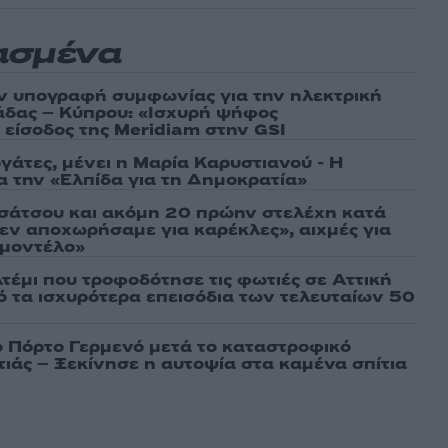
ασμένα
ν υπογραφή συμφωνίας για την ηλεκτρική
άδας – Κύπρου: «Ισχυρή ψήφος
 είσοδος της Meridiam στην GSI
γάτες, μένει η Μαρία Καρυστιανού - Η
α την «Ελπίδα για τη Δημοκρατία»
σάτσου και ακόμη 20 πρώην στελέχη κατά
εν αποχωρήσαμε για καρέκλες», αιχμές για
 μοντέλο»
τέμι που τροφοδότησε τις φωτιές σε Αττική
πό τα ισχυρότερα επεισόδια των τελευταίων 50
ο Πόρτο Γερμενό μετά το καταστροφικό
ιάς – Ξεκίνησε η αυτοψία στα καμένα σπίτια