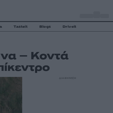
o
Αθήνα
27
C
a
Tasteit
Blogs
Driveit
ινα – Κοντά
πίκεντρο
ΔΙΑΦΗΜΙΣΗ