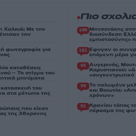
Πιο σχολι
η Χαλκιά: Με την
Μητσοτάκης στη
198
ρέτησαν την
διασύνδεση Ελλ
εμπιστοσύνης» η
κή φωτογραφία για
Έφυγαν οι συνερ
181
ένας
επόμενη μέρα γι
Αυγερινός, Μουτ
85
δύο καταθέσεις
Καρυστιανού: «Δ
νού – Το στίγμα του
«συγκεντρωτικό
ιλητικά μηνύματα
Το πολωμένο μελ
59
ν κατασκευή του
και Βοιωτία: «Α
χτα στα μέτωπα της
χρόνων»
Κρανίου τόπος τ
51
ρώπους που είχαν
πέρασμα της φωτ
ιας της 38χρονης