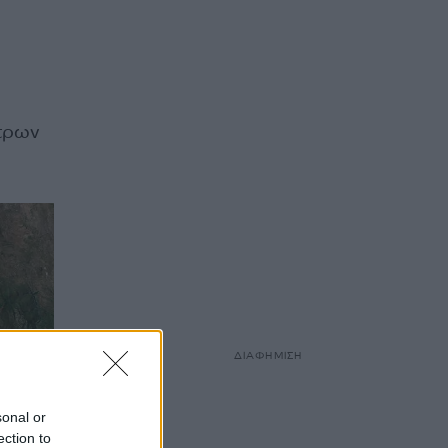
έτρων
ΔΙΑΦΗΜΙΣΗ
sonal or
ection to