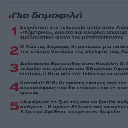
Πιο δημοφιλή
1
Συγκίνηση στο τελευταίο αντίο στον Λάκ
«Φάμπρικα», λαούτο και κλαρίνα αποχαι
εμβληματική φωνή της μεταπολίτευσης
2
Ο Κώστας Σαμαράς δημοσίευσε μία παιδι
την επέτειο θανάτου της αδελφής του, Λ
3
Δολοφονία Βρετανίδας στην Κυψέλη: Οι 
«κλειδί» της συζύγου του 26χρονου Αφγα
κινητού, η θεία από την Ινδία και τα απε
4
Canadair 515: Οι πρώτες εικόνες από τη
αεροσκάφους που θα επιχειρεί και τη νύ
φωτιάς
5
«Αφιέρωσε τη ζωή της στο να βοηθά ανθ
ανάγκη» - Η πρώτη δήλωση της οικογένε
Λίζα που βρέθηκε νεκρή στην Κυψέλη