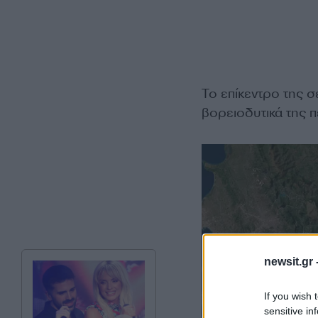
Το επίκεντρο της 
βορειοδυτικά της π
newsit.gr 
If you wish 
sensitive in