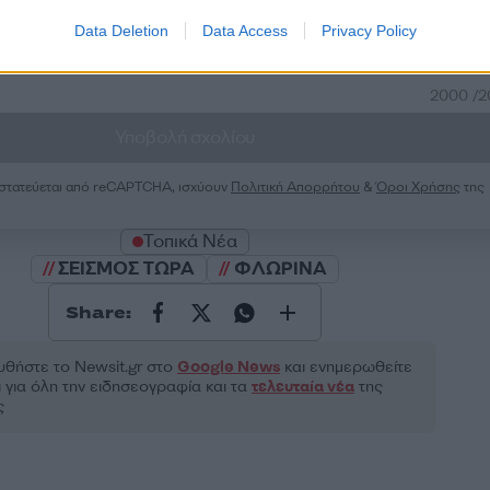
Data Deletion
Data Access
Privacy Policy
2000 /
Υποβολή σχολίου
ροστατεύεται από reCAPTCHA, ισχύουν
Πολιτική Απορρήτου
&
Όροι Χρήσης
της
Τοπικά Νέα
ΣΕΙΣΜΟΣ ΤΩΡΑ
ΦΛΩΡΙΝΑ
Share:
θήστε το Νewsit.gr στο
Google News
και ενημερωθείτε
 για όλη την ειδησεογραφία και τα
τελευταία νέα
της
ς