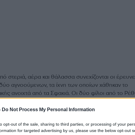
πό στεριά, αέρα και θάλασσα συνεχίζονται οι έρευνε
 δύο αγνοούμενων, τα ίχνη των οποίων χάθηκαν το
κής ανοιχτά από τα Σφακιά. Οι δύο φίλοι από το Ρέ
αν πάει με ένα κανό για ψάρεμα όταν ξαφνικά ο καιρό
δυνατό βοριά και από τότε χάθηκαν τα ίχνη τους.
-
Do Not Process My Personal Information
to opt-out of the sale, sharing to third parties, or processing of your per
ποίες συντονίζει το ΕΚΣΕΔ συμμετέχουν δύο ελικόπτε
formation for targeted advertising by us, please use the below opt-out s
αεροπορίας και ένα του πολεμικού ναυτικού και έχου