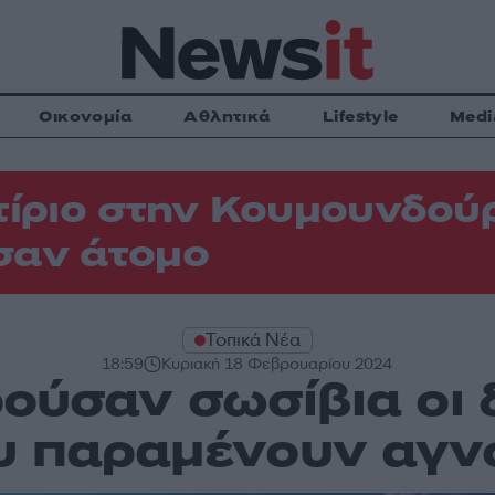
Οικονομία
Αθλητικά
Lifestyle
Medi
τίριο στην Κουμουνδού
σαν άτομο
Τοπικά Νέα
18:59
Κυριακή 18 Φεβρουαρίου 2024
ούσαν σωσίβια οι δ
υ παραμένουν αγν