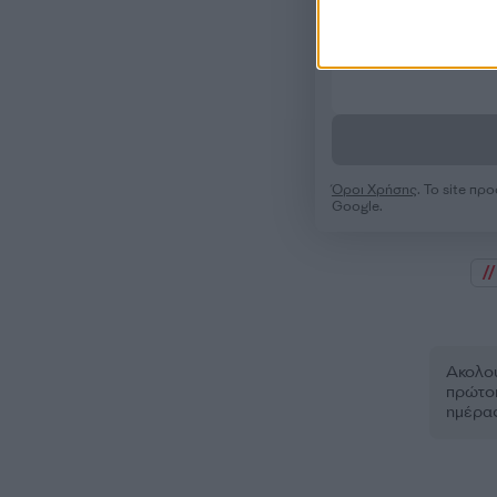
Όροι Χρήσης
. Το site π
Google.
Ακολου
πρώτοι
ημέρα