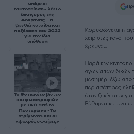
υπάρχει
Προ
ταυτοποίηση» λέει ο
δικηγόρος της
46χρονης – Η
ξανθιά κοτσίδα και
Κορυφώνεται η αγ
η εξέταση του 2022
για την ίδια
χειριστές κανό που
υπόθεση
έρευνα…
Παρά την κινητοποί
αγωνία των δικών 
μεσημέρι έξω από 
περισσότερες ελπί
Το 5ο πακέτο βίντεο
όταν ξεκίνησαν για
και φωτογραφιών
Ρέθυμνο και ενημε
με UFO από το
Πεντάγωνο - Το
«τρίγωνο» και οι
«ψυχρές σφαίρες»