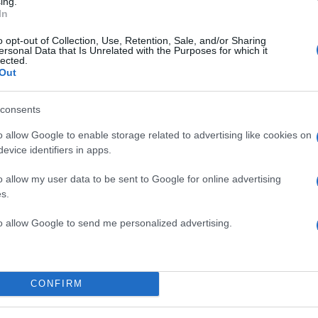
ing.
In
o opt-out of Collection, Use, Retention, Sale, and/or Sharing
ersonal Data that Is Unrelated with the Purposes for which it
lected.
Out
consents
o allow Google to enable storage related to advertising like cookies on
evice identifiers in apps.
α
o allow my user data to be sent to Google for online advertising
s.
to allow Google to send me personalized advertising.
Σχολίασε εδώ
CONFIRM
50