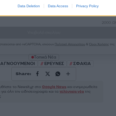
Data Deletion
Data Access
Privacy Policy
2000 /
Υποβολή σχολίου
ροστατεύεται από reCAPTCHA, ισχύουν
Πολιτική Απορρήτου
&
Όροι Χρήσης
της
Τοπικά Νέα
ΑΓΝΟΟΥΜΕΝΟΙ
ΕΡΕΥΝΕΣ
ΣΦΑΚΙΑ
Share:
θήστε το Νewsit.gr στο
Google News
και ενημερωθείτε
 για όλη την ειδησεογραφία και τα
τελευταία νέα
της
ς