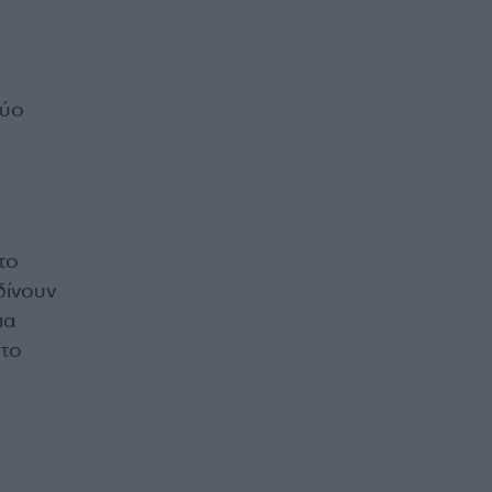
δύο
το
δίνουν
ια
 το