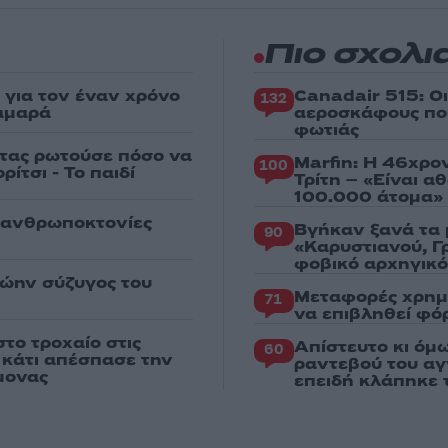
Πιο σχολι
για τον έναν χρόνο
Canadair 515: Ο
132
αμαρά
αεροσκάφους που
φωτιάς
στας ρωτούσε πόσο να
Marfin: Η 46χρο
100
ίτσι - Το παιδί
Τρίτη – «Είναι 
100.000 άτομα»
ς ανθρωποκτονίες
Βγήκαν ξανά τα 
90
«Καρυστιανού, Γ
φοβικό αρχηγικ
ρώην σύζυγος του
Μεταφορές χρημ
71
να επιβληθεί φόρ
το τροχαίο στις
Απίστευτο κι όμ
60
ς κάτι απέσπασε την
ραντεβού του αγ
μονας
επειδή κλάπηκε 