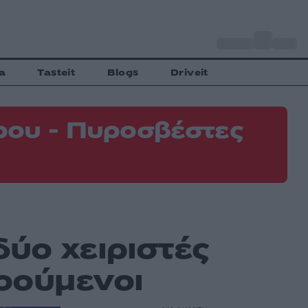
o
Αθήνα
31
C
a
Tasteit
Blogs
Driveit
ρου - Πυροσβέστες
ύο χειριστές
οούμενοι