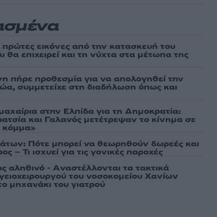
ασμένα
ι πρώτες εικόνες από την κατασκευή του
 θα επιχειρεί και τη νύχτα στα μέτωπα της
νη πήρε προθεσμία για να απολογηθεί την
αθώα, συμμετείχε στη διαδήλωση όπως και
μαχαίρια στην Ελπίδα για τη Δημοκρατία:
ρατσία και Γαλανός μετέτρεψαν το κίνημα σε
ό κόμμα»
άτων: Πότε μπορεί να θεωρηθούν δωρεές και
ος – Τι ισχυεί για τις γονικές παροχές
ως αληθινό - Aναστέλλονται τα τακτικά
γειοχειρουργού του νοσοκομείου Χανίων
το μηχανάκι του γιατρού