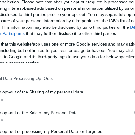
r selection. Please note that after your opt-out request is processed y
 Γαύδο. Συμμετέχουν επίσης ένα περιπολικό και ένα
eing interest-based ads based on personal information utilized by us or
disclosed to third parties prior to your opt-out. You may separately opt-
 λιμενικού σώματος, το πλοίο “ΣΑΜΑΡΙΑ 1” το οποί
losure of your personal information by third parties on the IAB’s list of
μολογίου του για να πάρει μέρος στις έρευνες, δύο
. This information may also be disclosed by us to third parties on the
IA
 ένα περιπολικό όχημα του ΛΣ ΕΛΑΚΤ.
Participants
that may further disclose it to other third parties.
 that this website/app uses one or more Google services and may gath
ημα του λιμενικου “χτενίζουν” την ακτογραμμή της νότ
including but not limited to your visit or usage behaviour. You may click 
κοκάστελλο μέχρι τη Σουγιά και τη Γαύδο με την ελ
 to Google and its third-party tags to use your data for below specifi
ogle consent section.
 αγνοούμενους πριν πεσει το σκοτάδι.
l Data Processing Opt Outs
φορίες της ΕΡΤ οι δύο άντρες φοράνε σωσίβια, εν
ι οικογένειες τους οι οποίες ζουν ώρες αγωνίας.
o opt-out of the Sharing of my personal data.
In
ΔΙΑΦΗΜΙΣΗ
o opt-out of the Sale of my Personal Data.
In
to opt-out of processing my Personal Data for Targeted