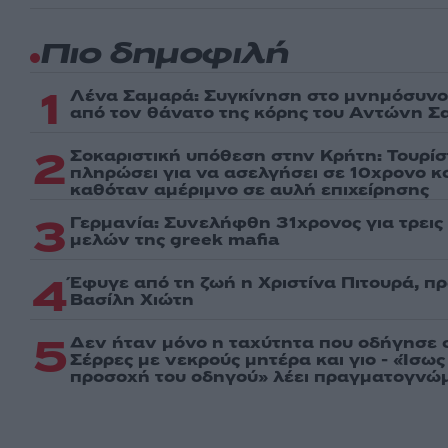
Πιο δημοφιλή
1
Λένα Σαμαρά: Συγκίνηση στο μνημόσυνο 
από τον θάνατο της κόρης του Αντώνη Σ
2
Σοκαριστική υπόθεση στην Κρήτη: Τουρί
πληρώσει για να ασελγήσει σε 10χρονο κορ
καθόταν αμέριμνο σε αυλή επιχείρησης
3
Γερμανία: Συνελήφθη 31χρονος για τρει
μελών της greek mafia
4
Έφυγε από τη ζωή η Χριστίνα Πιτουρά, π
Βασίλη Χιώτη
5
Δεν ήταν μόνο η ταχύτητα που οδήγησε σ
Σέρρες με νεκρούς μητέρα και γιο - «Ίσω
προσοχή του οδηγού» λέει πραγματογνώ