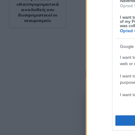
Advertis
«Κατηγορηματικά
Opted 
αναληθείς και
δυσφημιστικοί οι
I want t
ισχυρισμοί»
of my P
was col
Opted 
Google 
I want t
web or d
Σχόλι
I want t
purpose
I want 