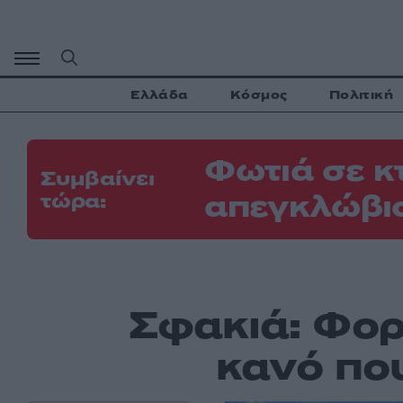
Μετάβαση
σε
περιεχόμενο
Ελλάδα
Κόσμος
Πολιτική
Φωτιά σε κ
Συμβαίνει
απεγκλώβι
τώρα:
Σφακιά: Φορ
κανό πο