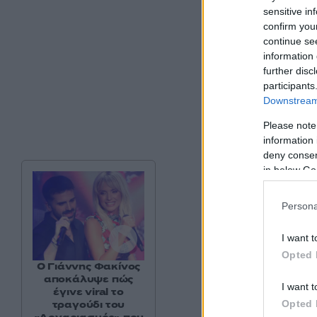
11.000 ευρώ.
sensitive in
confirm you
continue se
information 
further disc
participants
Downstream 
Please note
information 
deny consent
in below Go
Persona
I want t
Opted 
Ο Γιάννης Φακίνος
αποκάλυψε πώς
I want t
έγινε viral το
Opted 
τραγούδι του