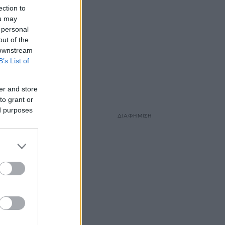
ection to
ou may
 personal
out of the
 downstream
B’s List of
er and store
to grant or
ed purposes
ΔΙΑΦΗΜΙΣΗ