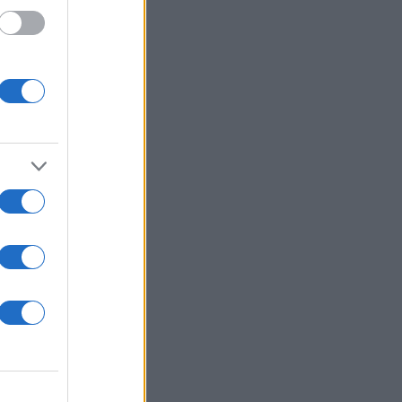
δες
ης
ίων
 άλλες