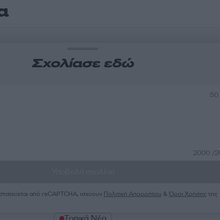
α
Σχολίασε εδώ
50
2000 /
Υποβολή σχολίου
ροστατεύεται από reCAPTCHA, ισχύουν
Πολιτική Απορρήτου
&
Όροι Χρήσης
της
Τοπικά Νέα