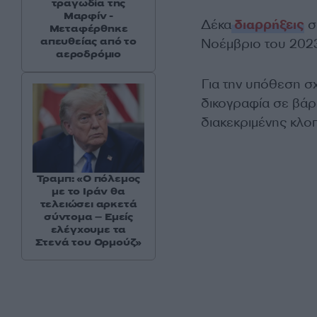
τραγωδία της
Μαρφίν -
Δέκα
διαρρήξεις
σ
Μεταφέρθηκε
απευθείας από το
Νοέμβριο του 2023
αεροδρόμιο
Για την υπόθεση σ
δικογραφία σε βάρο
διακεκριμένης κλο
Τραμπ: «Ο πόλεμος
με το Ιράν θα
τελειώσει αρκετά
σύντομα – Εμείς
ελέγχουμε τα
Στενά του Ορμούζ»