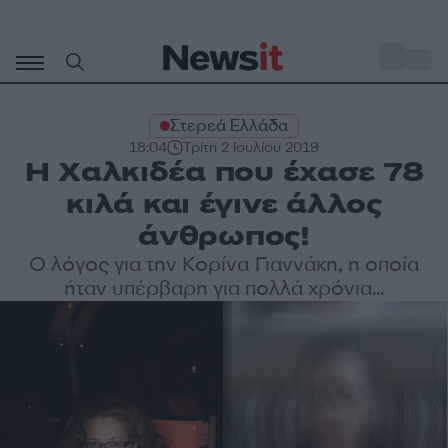
Μετάβαση
σε
o
34
περιεχόμενο
Στερεά Ελλάδα
18:04
Τρίτη 2 Ιουλίου 2019
Η Χαλκιδέα που έχασε 78
κιλά και έγινε άλλος
άνθρωπος!
Ο λόγος για την Κορίνα Γιαννάκη, η οποία
ήταν υπέρβαρη για πολλά χρόνια...