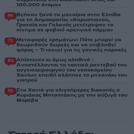
100.000 άτομα»
Βγήκαν ξανά τα μαχαίρια στην Ελπίδα
90
για τη Δημοκρατία: «Καρυστιανού,
Γρατσία και Γαλανός μετέτρεψαν το
κίνημα σε φοβικό αρχηγικό κόμμα»
Μεταφορές χρημάτων: Πότε μπορεί να
71
θεωρηθούν δωρεές και να επιβληθεί
φόρος – Τι ισχυεί για τις γονικές παροχές
Απίστευτο κι όμως αληθινό -
63
Aναστέλλονται τα τακτικά ραντεβού του
αγγειοχειρουργού του νοσοκομείου
Χανίων επειδή κλάπηκε το μηχανάκι του
γιατρού
Στα Χανιά για ολιγοήμερες διακοπές ο
52
Κυριάκος Μητσοτάκης με την σύζυγό του
Μαρέβα