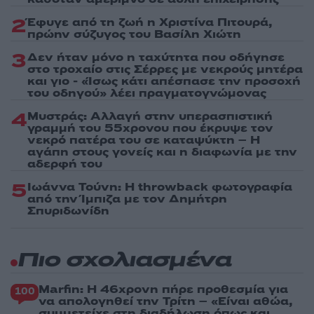
2
Έφυγε από τη ζωή η Χριστίνα Πιτουρά,
πρώην σύζυγος του Βασίλη Χιώτη
3
Δεν ήταν μόνο η ταχύτητα που οδήγησε
στο τροχαίο στις Σέρρες με νεκρούς μητέρα
και γιο - «Ίσως κάτι απέσπασε την προσοχή
του οδηγού» λέει πραγματογνώμονας
4
Μυστράς: Αλλαγή στην υπερασπιστική
γραμμή του 55χρονου που έκρυψε τον
νεκρό πατέρα του σε καταψύκτη – Η
αγάπη στους γονείς και η διαφωνία με την
αδερφή του
5
Ιωάννα Τούνη: Η throwback φωτογραφία
από την Ίμπιζα με τον Δημήτρη
Σπυριδωνίδη
Πιο σχολιασμένα
Marfin: Η 46χρονη πήρε προθεσμία για
100
να απολογηθεί την Τρίτη – «Είναι αθώα,
συμμετείχε στη διαδήλωση όπως και