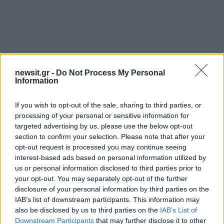
newsit.gr -
Do Not Process My Personal
Information
Αν τα χάσατε
If you wish to opt-out of the sale, sharing to third parties, or
processing of your personal or sensitive information for
targeted advertising by us, please use the below opt-out
section to confirm your selection. Please note that after your
opt-out request is processed you may continue seeing
interest-based ads based on personal information utilized by
us or personal information disclosed to third parties prior to
your opt-out. You may separately opt-out of the further
disclosure of your personal information by third parties on the
Συναγερμός στον
Η αστυνομία διαψεύδει
IAB’s list of downstream participants. This information may
Λυκαβηττό: Βρέθηκε
τουρίστας θέλησε ν
πτώμα σε σπηλιά κοντά
πληρώσει για να ασελγ
also be disclosed by us to third parties on the
IAB’s List of
στο εκκλησάκι των Αγίων
σε παιδί στην Κρήτη 
Downstream Participants
that may further disclose it to other