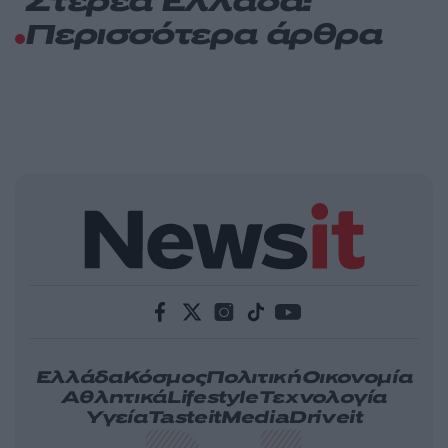
Στερεά Ελλάδα:
Περισσότερα άρθρα
Ελλάδα
Κόσμος
Πολιτική
Οικονομία
Αθλητικά
Lifestyle
Τεχνολογία
Υγεία
Tasteit
Media
Driveit