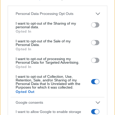
Ισιδώρων - Φωτογραφίες
Έκανε ερωτική πρότασ
third parties.
από το σημείο
ενήλικη εργαζόμεν
Please note that this website/app uses one or more Google
Personal Data Processing Opt Outs
services and may gather and store information including but
Σχόλια
not limited to your visit or usage behaviour. You may click to
I want to opt-out of the Sharing of my
personal data.
grant or deny consent to Google and its third-party tags to
Opted In
use your data for below specified purposes in below Google
consent section.
I want to opt-out of the Sale of my
Personal Data.
Opted In
Σχολίασε εδώ
I want to opt-out of processing my
Personal Data for Targeted Advertising.
Opted In
50 /50
I want to opt-out of Collection, Use,
Retention, Sale, and/or Sharing of my
Personal Data that Is Unrelated with the
Purposes for which it was collected.
Opted Out
2000 /2000
Google consents
Υποβολή σχολίου
I want to allow Google to enable storage