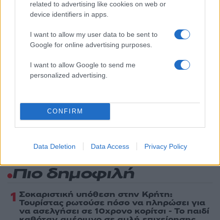
related to advertising like cookies on web or
Όροι Χρήσης
. Το site προστατεύεται από reCAPTCHA, ισχύουν
device identifiers in apps.
Πολιτική Απορρήτου
&
Όροι Χρήσης
της Google.
I want to allow my user data to be sent to
Στερεά Ελλάδα
Google for online advertising purposes.
ΕΙΔΗΣΕΙΣ
ΚΙΛΑ
ΧΑΛΚΙΔΕΑ
I want to allow Google to send me
Share:
personalized advertising.
Ακολουθήστε το Νewsit.gr στο
Google News
και
ενημερωθείτε πρώτοι για όλη την ειδησεογραφία και τα
τελευταία νέα
της ημέρας
CONFIRM
Data Deletion
Data Access
Privacy Policy
Πιο δημοφιλή
1
Σοκαριστική υπόθεση στην Κρήτη:
Τουρίστας ρωτούσε πόσο να πληρώσει για
να ασελγήσει σε 10χρονο κορίτσι - Το παιδί
καθόταν αμέριμνο σε αυλή επιχείρησης