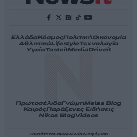
Ελλάδα
Κόσμος
Πολιτική
Οικονομία
Αθλητικά
Lifestyle
Τεχνολογία
Υγεία
Tasteit
Media
Driveit
Πρωτοσέλιδα
Γνώμη
Melas Blog
Καιρός
Παράξενες Ειδήσεις
Nikos Blog
Videos
Ταυτότητα
Επικοινωνία
Διαφήμιση