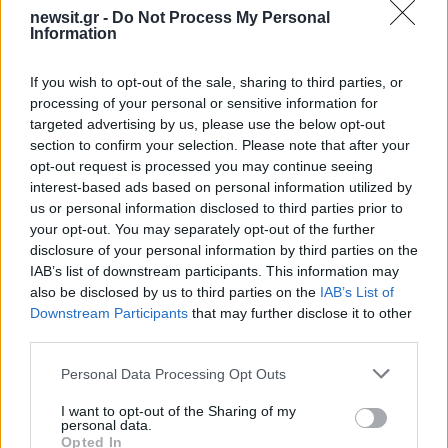
newsit.gr -
Do Not Process My Personal
Information
If you wish to opt-out of the sale, sharing to third parties, or
processing of your personal or sensitive information for
targeted advertising by us, please use the below opt-out
section to confirm your selection. Please note that after your
opt-out request is processed you may continue seeing
interest-based ads based on personal information utilized by
us or personal information disclosed to third parties prior to
your opt-out. You may separately opt-out of the further
disclosure of your personal information by third parties on the
IAB’s list of downstream participants. This information may
also be disclosed by us to third parties on the
IAB’s List of
Downstream Participants
that may further disclose it to other
third parties.
Please note that this website/app uses one or more Google
Personal Data Processing Opt Outs
services and may gather and store information including but
not limited to your visit or usage behaviour. You may click to
I want to opt-out of the Sharing of my
Η φωτιά, τα πυροσβεστικά οχήματα που έκλεισαν
personal data.
grant or deny consent to Google and its third-party tags to
Opted In