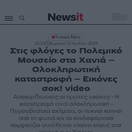
Μετάβαση
σε
o
33
περιεχόμενο
Τοπικά Νέα
22:15
Κυριακή 22 Ιουλίου 2018
Στις φλόγες το Πολεμικό
Μουσείο στα Χανιά –
Ολοκληρωτική
καταστροφή – Εικόνες
σοκ! video
Αποκαρδιωτικές οι πρώτες εικόνες - Η
καταστροφή είναι ολοκληρωτική -
Πυροσβεστικά οχήματα, οι πυκνοί καπνοί
από τη φωτιά και το κυκλοφοριακό
κομφούζιο συνέθεταν εικόνα χάους στο