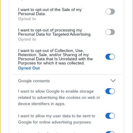
το δρόμο και το κυκλοφοριακό κομφούζιο που
use your data for below specified purposes in below Google
consent section.
ακολούθησαν, συνέθεταν μια εικόνα χάους στο
I want to opt-out of the Sale of my
Personal Data.
κέντρο της πόλης.
Opted In
I want to opt-out of processing my
Personal Data for Targeted Advertising.
Opted In
I want to opt-out of Collection, Use,
Retention, Sale, and/or Sharing of my
Personal Data that Is Unrelated with the
Purposes for which it was collected.
Opted Out
Google consents
I want to allow Google to enable storage
related to advertising like cookies on web or
device identifiers in apps.
I want to allow my user data to be sent to
Google for online advertising purposes.