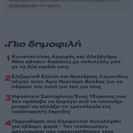
ενημερωθείτε πρώτοι για όλη την ειδησεογραφία και τα
τελευταία νέα
της ημέρας
Πιο δημοφιλή
1
Κωνσταντίνος Αργυρός και Αλεξάνδρα
Νίκα κάνουν διακοπές με πολυτελές γιοτ
με τα δύο παιδιά τους
2
Ελίζαμπεθ Ελέτσι και Νεκτάριος Λεμονίδης
πήγαν στον Άγιο Νεκτάριο Βούλας για να
πάρουν την ευχή για τον γιο τους
3
Ηφαίστειο Σαντορίνης: Ένας 15χρονος που
δεν πρόλαβε να ξεφύγει από το τσουνάμι
μπορεί να αλλάξει τη χρονολογία της
προϊστορικής έκρηξης
4
Παρκαδόρος στο Ελαφονήσι συνελήφθη
για έβδομη φορά - Τον «τσάκωσαν»
αστυνομικοί που προσποιήθηκαν τους