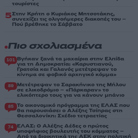
τουρίστες
5
Στην Κρήτη ο Κυριάκος Μητσοτάκης,
συνεχίζει τις ολιγοήμερες διακοπές του –
Πού βρέθηκε το Σάββατο
Πιο σχολιασμένα
Βγήκαν ξανά τα μαχαίρια στην Ελπίδα
101
για τη Δημοκρατία: «Καρυστιανού,
Γρατσία και Γαλανός μετέτρεψαν το
κίνημα σε φοβικό αρχηγικό κόμμα»
Μετέτρεψαν το Σαρακήνικο της Μήλου
89
σε ελικοδρόμιο – «Πάρκαραν» το
ελικόπτερο τους για να κάνουν μπάνιο
Το οικονομικό πρόγραμμα της ΕΛΑΣ που
85
θα παρουσιάσει ο Αλέξης Τσίπρας στη
Θεσσαλονίκη: Σχέδιο τετραετίας
ΕΛΑΣ: Ο Αλέξης Δέδες ο πρώτος
74
υποψήφιος βουλευτής του κόμματος –
Από τα διοικητικά της ΑΕΚ στην πολιτική