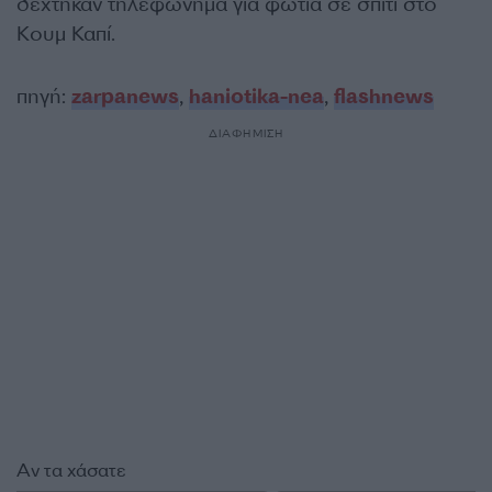
δέχτηκαν τηλεφώνημα για φωτιά σε σπίτι στο
Κουμ Καπί.
πηγή:
zarpanews
,
haniotika-nea
,
flashnews
ΔΙΑΦΗΜΙΣΗ
Αν τα χάσατε