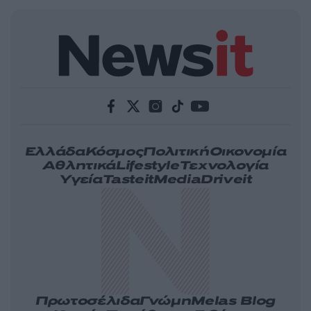
Ελλάδα
Κόσμος
Πολιτική
Οικονομία
Αθλητικά
Lifestyle
Τεχνολογία
Υγεία
Tasteit
Media
Driveit
Πρωτοσέλιδα
Γνώμη
Melas Blog