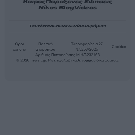
Καιρός
Παράξενες Ειδήσεις
Nikos Blog
Videos
Ταυτότητα
Επικοινωνία
Διαφήμιση
Όροι
Πολιτική
Πληροφορίες α.27
Cookies
χρήσης
απορρήτου
Ν.5253/2025
Αριθμός Πιστοποίησης Μ.Η.Τ.232163
© 2026 newsit.gr. Με επιφύλαξη κάθε νομίμου δικαιώματος.