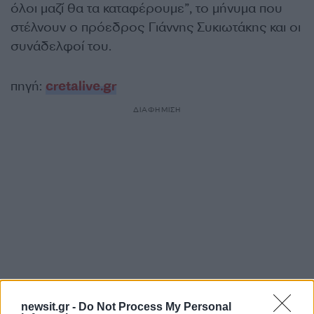
όλοι μαζί θα τα καταφέρουμε”, το μήνυμα που
στέλνουν ο πρόεδρος Γιάννης Συκιωτάκης και οι
συνάδελφοί του.
πηγή:
cretalive.gr
ΔΙΑΦΗΜΙΣΗ
newsit.gr -
Do Not Process My Personal