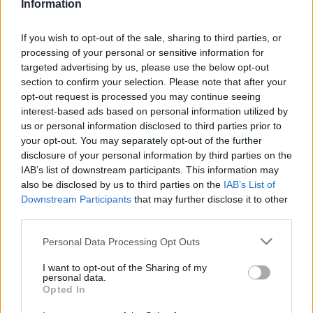
Information
Αν τα χάσατε
If you wish to opt-out of the sale, sharing to third parties, or
processing of your personal or sensitive information for
targeted advertising by us, please use the below opt-out
section to confirm your selection. Please note that after your
opt-out request is processed you may continue seeing
interest-based ads based on personal information utilized by
us or personal information disclosed to third parties prior to
your opt-out. You may separately opt-out of the further
disclosure of your personal information by third parties on the
Στη ΓΑΔΑ η 46χρονη που
Τραμπ: «Ο πόλεμος με
IAB’s list of downstream participants. This information may
κατηγορείται για
Ιράν θα τελειώσει αρκ
also be disclosed by us to third parties on the
IAB’s List of
συμμετοχή στην τραγωδία
σύντομα – Εμείς ελέγχ
της Μαρφίν - Μεταφέρθηκε
τα Στενά του Ορμού
Downstream Participants
that may further disclose it to other
απευθείας από το
third parties.
αεροδρόμιο
Please note that this website/app uses one or more Google
Personal Data Processing Opt Outs
services and may gather and store information including but
Σχόλια
not limited to your visit or usage behaviour. You may click to
I want to opt-out of the Sharing of my
personal data.
grant or deny consent to Google and its third-party tags to
Opted In
use your data for below specified purposes in below Google
consent section.