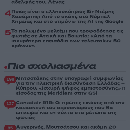
αδελφής του, Λένας
4
Ποιος είναι ο ελληνοκύπριος Sir Ντέμης
Χασάμπης: Από το σκάκι, στο Νόμπελ
Χημείας και στο «τιμόνι» της AI της Google
5
Το πολωμένο μελτέμι που τροφοδότησε τις
φωτιές σε Αττική και Βοιωτία: «Από τα
ισχυρότερα επεισόδια των τελευταίων 50
χρόνων»
Πιο σχολιασμένα
Μητσοτάκης στην υπογραφή συμφωνίας
198
για την ηλεκτρική διασύνδεση Ελλάδας –
Κύπρου: «Ισχυρή ψήφος εμπιστοσύνης» η
είσοδος της Meridiam στην GSI
Canadair 515: Οι πρώτες εικόνες από την
127
κατασκευή του αεροσκάφους που θα
επιχειρεί και τη νύχτα στα μέτωπα της
φωτιάς
Αυγερινός, Μουτσάτσου και ακόμη 20
85