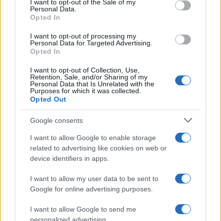
I want to opt-out of the Sale of my
Personal Data.
Opted In
Σχολίασε εδώ
I want to opt-out of processing my
Personal Data for Targeted Advertising.
Opted In
50 /50
I want to opt-out of Collection, Use,
Retention, Sale, and/or Sharing of my
Personal Data that Is Unrelated with the
Purposes for which it was collected.
Opted Out
2000 /2000
Google consents
Υποβολή σχολίου
I want to allow Google to enable storage
related to advertising like cookies on web or
Όροι Χρήσης
. Το site προστατεύεται από reCAPTCHA, ισχύουν
device identifiers in apps.
Πολιτική Απορρήτου
&
Όροι Χρήσης
της Google.
I want to allow my user data to be sent to
Τοπικά Νέα
Google for online advertising purposes.
ΕΙΔΗΣΕΙΣ
ΚΟΡΟΝΟΪΟΣ
ΦΥΛΑΚΕΣ ΑΛΙΚΑΡΝΑΣΣΟΥ
I want to allow Google to send me
personalized advertising.