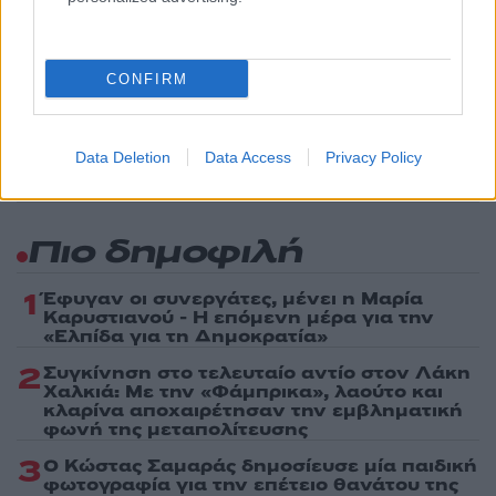
Share:
Ακολουθήστε το Νewsit.gr στο
Google News
και
CONFIRM
ενημερωθείτε πρώτοι για όλη την ειδησεογραφία και τα
τελευταία νέα
της ημέρας
Data Deletion
Data Access
Privacy Policy
Πιο δημοφιλή
1
Έφυγαν οι συνεργάτες, μένει η Μαρία
Καρυστιανού - Η επόμενη μέρα για την
«Ελπίδα για τη Δημοκρατία»
2
Συγκίνηση στο τελευταίο αντίο στον Λάκη
Χαλκιά: Με την «Φάμπρικα», λαούτο και
κλαρίνα αποχαιρέτησαν την εμβληματική
φωνή της μεταπολίτευσης
3
Ο Κώστας Σαμαράς δημοσίευσε μία παιδική
φωτογραφία για την επέτειο θανάτου της