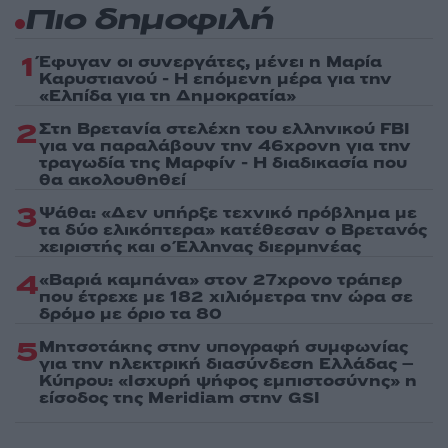
Πιο δημοφιλή
1
Έφυγαν οι συνεργάτες, μένει η Μαρία
Καρυστιανού - Η επόμενη μέρα για την
«Ελπίδα για τη Δημοκρατία»
2
Στη Βρετανία στελέχη του ελληνικού FBI
για να παραλάβουν την 46χρονη για την
τραγωδία της Μαρφίν - Η διαδικασία που
θα ακολουθηθεί
3
Ψάθα: «Δεν υπήρξε τεχνικό πρόβλημα με
τα δύο ελικόπτερα» κατέθεσαν ο Βρετανός
χειριστής και ο Έλληνας διερμηνέας
4
«Βαριά καμπάνα» στον 27χρονο τράπερ
που έτρεχε με 182 χιλιόμετρα την ώρα σε
δρόμο με όριο τα 80
5
Μητσοτάκης στην υπογραφή συμφωνίας
για την ηλεκτρική διασύνδεση Ελλάδας –
Κύπρου: «Ισχυρή ψήφος εμπιστοσύνης» η
είσοδος της Meridiam στην GSI