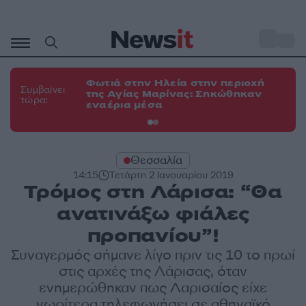
Μετάβαση
σε
o
34
περιεχόμενο
Φωτιά στην Ηλεία στην περιοχή
Φω
Συμβαίνει
της Αγίας Μαρίνας: Σηκώθηκαν
Κο
τώρα:
εναέρια μέσα
α
Θεσσαλία
14:15
Τετάρτη 2 Ιανουαρίου 2019
Τρόμος στη Λάρισα: “Θα
ανατινάξω φιάλες
προπανίου”!
Συναγερμός σήμανε λίγο πριν τις 10 το πρωί
στις αρχές της Λάρισας, όταν
ενημερώθηκαν πως Λαρισαίος είχε
νωρίτερα τηλεφωνήσει σε αθηναϊκό