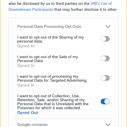
στην Κυψέλη: Οι δύο
«δείχνει» η πρώτη
also be disclosed by us to third parties on the
IAB’s List of
καταθέσεις «κλειδί» της
ιατροδικαστική εκτίμ
Downstream Participants
that may further disclose it to other
συζύγου του 26χρονου
για τον θάνατο του
third parties.
Αφγανού – Το στίγμα του
90χρονου, που έκρυψ
κινητού, η θεία από την
γιος του σε καταψύκ
Please note that this website/app uses one or more Google
Ινδία και τα απειλητικά
Personal Data Processing Opt Outs
services and may gather and store information including but
μηνύματα
not limited to your visit or usage behaviour. You may click to
I want to opt-out of the Sharing of my
personal data.
grant or deny consent to Google and its third-party tags to
Opted In
Σχόλια
use your data for below specified purposes in below Google
consent section.
I want to opt-out of the Sale of my
Personal Data.
Opted In
I want to opt-out of processing my
Personal Data for Targeted Advertising.
Σχολίασε εδώ
Opted In
I want to opt-out of Collection, Use,
Retention, Sale, and/or Sharing of my
50 /50
Personal Data that Is Unrelated with the
Purposes for which it was collected.
Opted Out
Google consents