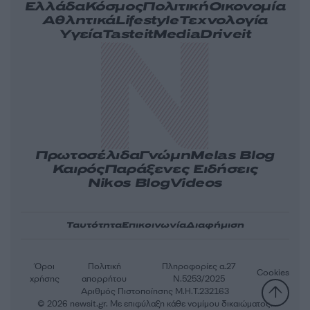
Ελλάδα
Κόσμος
Πολιτική
Οικονομία
Αθλητικά
Lifestyle
Τεχνολογία
Υγεία
Tasteit
Media
Driveit
Πρωτοσέλιδα
Γνώμη
Melas Blog
Καιρός
Παράξενες Ειδήσεις
Nikos Blog
Videos
Ταυτότητα
Επικοινωνία
Διαφήμιση
Όροι
Πολιτική
Πληροφορίες α.27
Cookies
χρήσης
απορρήτου
Ν.5253/2025
Αριθμός Πιστοποίησης Μ.Η.Τ.232163
© 2026 newsit.gr. Με επιφύλαξη κάθε νομίμου δικαιώματος.