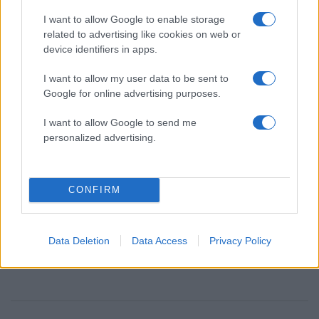
2000 /2000
I want to allow Google to enable storage
related to advertising like cookies on web or
Υποβολή σχολίου
device identifiers in apps.
I want to allow my user data to be sent to
Όροι Χρήσης
. Το site προστατεύεται από reCAPTCHA, ισχύουν
Πολιτική Απορρήτου
&
Όροι Χρήσης
της Google.
Google for online advertising purposes.
Θεσσαλία
I want to allow Google to send me
ΑΥΤΟΚΤΟΝΙΑ
ΛΑΡΙΣΑ
ΠΡΟΠΑΝΙΟ
personalized advertising.
ΦΙΑΛΕΣ
Share:
CONFIRM
Ακολουθήστε το Νewsit.gr στο
Google News
και
ενημερωθείτε πρώτοι για όλη την ειδησεογραφία και τα
τελευταία νέα
της ημέρας
Data Deletion
Data Access
Privacy Policy