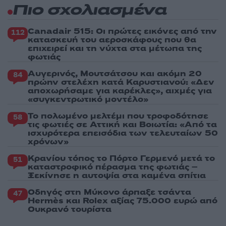
Πιο σχολιασμένα
Canadair 515: Οι πρώτες εικόνες από την
112
κατασκευή του αεροσκάφους που θα
επιχειρεί και τη νύχτα στα μέτωπα της
φωτιάς
Αυγερινός, Μουτσάτσου και ακόμη 20
84
πρώην στελέχη κατά Καρυστιανού: «Δεν
αποχωρήσαμε για καρέκλες», αιχμές για
«συγκεντρωτικό μοντέλο»
Το πολωμένο μελτέμι που τροφοδότησε
58
τις φωτιές σε Αττική και Βοιωτία: «Από τα
ισχυρότερα επεισόδια των τελευταίων 50
χρόνων»
Κρανίου τόπος το Πόρτο Γερμενό μετά το
51
καταστροφικό πέρασμα της φωτιάς –
Ξεκίνησε η αυτοψία στα καμένα σπίτια
Οδηγός στη Μύκονο άρπαξε τσάντα
47
Hermès και Rolex αξίας 75.000 ευρώ από
Ουκρανό τουρίστα